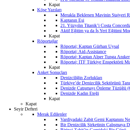
Kapat
Köşe Yazıları
Merakla Beklenen Mavinin Stajyeri Ra
Kaptanın Eşi
21. Yüzyılın Titanik’i Costa Concordi
Aktif Eğitim ya da İş Yeri Eğitimi Mo
Kapat
Röportajlar
Röportaj: Kaptan Gürhan Uysal
Röportaj: Aid-Assistance
Röportaj: Kaptan Alper Tunga Anıker
Röportaj: ITF Türkiye Enspektörü Mu
Kapat
Anket Sonuçları
Denizciliğin Zorlukları
Türkiye’de Denizcilik Sektörünü Ta
Denizde Çatışmayı Önleme Tüzüğü
Denizde Kadın Eteği
Kapat
Kapat
Seyir Defteri
Merak Edilenler
Vardiyadaki Zabit Gemi Kaptanını N
Bir Denizcilik Şirketinin Çalışmaya 
Birinci Zabit’in Gemideki Bir Günü