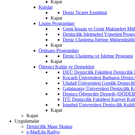
Kapat
Kurslar
Deniz Ticaret Enstitüsü
Kapat
Lisans Programları
Gemi İnşaatı ve Gemi Makineleri Müh
Denizcilik İşletmeleri Yönetimi Progr
Deniz Ulaştırma İşletme Mühendisliğ
Kapat
Önlisans Programları
Deniz Ulaştırma ve İşletme Programı
Kapat
Öğrenci Kulüp ve Dernekleri
DEÜ Denizcilik Fakültesi Denizcilik
Kocaeli Üniversitesi Barbaros Denizc
Uludağ Üniversitesi Gemlik Denizcil
Galatasaray Üniversitesi Denizcilik 
Denizci Öğrenciler Derneği (DÖDER
İTÜ Denizcilik Fakültesi Kariyer Ku
İstanbul Üniversitesi Denizcilik Kulü
Kapat
Kapat
Uygulamalar
Denizcilik Maaş Skalası
e-MarEdu Radyo