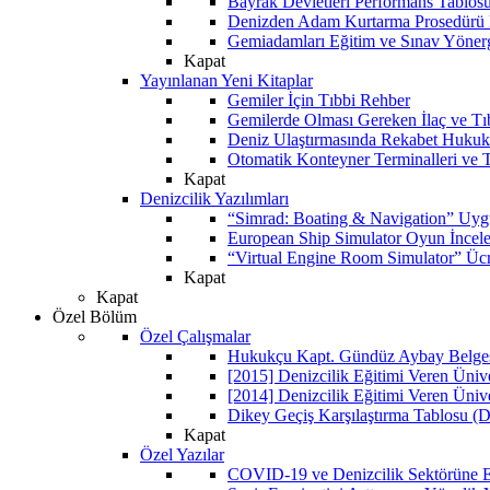
Bayrak Devletleri Performans Tablos
Denizden Adam Kurtarma Prosedürü 
Gemiadamları Eğitim ve Sınav Yöner
Kapat
Yayınlanan Yeni Kitaplar
Gemiler İçin Tıbbi Rehber
Gemilerde Olması Gereken İlaç ve Tı
Deniz Ulaştırmasında Rekabet Hukuk
Otomatik Konteyner Terminalleri ve T
Kapat
Denizcilik Yazılımları
“Simrad: Boating & Navigation” Uyg
European Ship Simulator Oyun İncel
“Virtual Engine Room Simulator” Ücr
Kapat
Kapat
Özel Bölüm
Özel Çalışmalar
Hukukçu Kapt. Gündüz Aybay Belgese
[2015] Denizcilik Eğitimi Veren Üniv
[2014] Denizcilik Eğitimi Veren Üniv
Dikey Geçiş Karşılaştırma Tablosu (D
Kapat
Özel Yazılar
COVID-19 ve Denizcilik Sektörüne Et