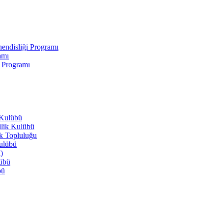
endisliği Programı
amı
i Programı
 Kulübü
ilik Kulübü
ik Topluluğu
Kulübü
)
lübü
bü