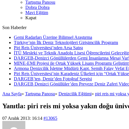
Tartışma Panosu
Dobra Dobra
Mavi Eğitim
Kapat
Son Haberler
Gemi Radarları Üzerine Bilimsel Araştırma
Türkiye’nin İlk Deniz Teknolojileri Girişimcilik Programı
Piri Reis Üniversitesi’nden Arsa Satışı
İTÜ Mesleki ve Teknik Anadolu Lisesi Öğrencilerini Geleceğin
DARGEB-Denizci Gönüllülerden Gemi İnsanlarına Mesaj Var
MINE-EMI Projesi ile Ortak Yüksek Lisans Programı Geliştirm
Armona Denizcilik İşletme Müdürü Kapt. Semih Falay Vefat Et
Piri Reis Üniversitesi’nin Karadeniz Ülkeleri için “Ortak Yüks
DARGEB’ten, Deniz’den Fotoğraf Sergisi
DARGEB Denizci Gönüllüler’den Preveze Deniz Zaferi Vide
Ana Sayfa
»
Tartışma Panosu
»
Denizcilik Eğitimi
»
piri reis mi yoksa 
Yanıtla: piri reis mi yoksa yakın doğu üniv
07 Aralık 2013: 16:14
#13065