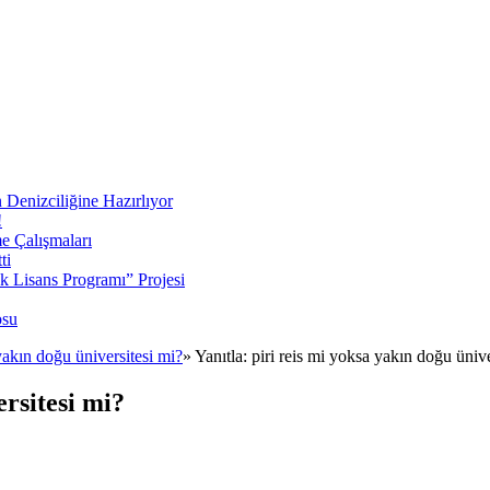
 Denizciliğine Hazırlıyor
!
e Çalışmaları
ti
ek Lisans Programı” Projesi
osu
yakın doğu üniversitesi mi?
»
Yanıtla: piri reis mi yoksa yakın doğu ünive
ersitesi mi?