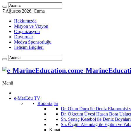
7 Ağustos 2026, Cuma
Hakkımızda
Misyon ve Vizyon
Organizasyon
Duyurular
Medya Sponsorluğu
İletişim Bilgileri
e-MarineEducatio
Menü
e-MarEdu TV
Röportajlar
Dr. Okan Duru ile Deniz Ekonomisi
Dr. Öğretim Üyesi Hasan Bora Usluer 
Sn. Sertaç Kesebol ile Deniz Boyalar
Sn. Özgür Alemdağ ile Eğitim ve Yaba
Kapat