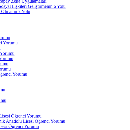
 Yapay Zeka Uygulamaları
yal İlişkileri Geliştirmenin 6 Yolu
 Olmanın 7 Yolu
Yorumu
ci Yorumu
u
i Yorumu
 Yorumu
orumu
orumu
Öğrenci Yorumu
umu
rumu
 Lisesi Öğrenci Yorumu
ik Anadolu Lisesi Öğrenci Yorumu
isesi Öğrenci Yorumu