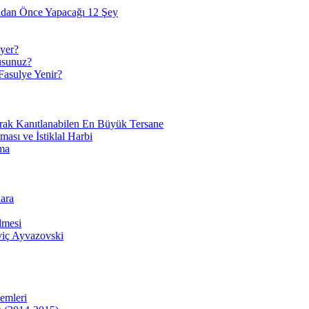
adan Önce Yapacağı 12 Şey
yer?
usunuz?
Fasulye Yenir?
arak Kanıtlanabilen En Büyük Tersane
sı ve İstiklal Harbi
ma
ara
lmesi
viç Ayvazovski
temleri