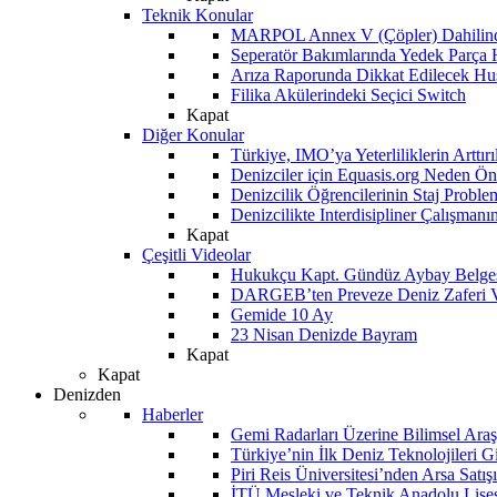
Teknik Konular
MARPOL Annex V (Çöpler) Dahilind
Seperatör Bakımlarında Yedek Parça
Arıza Raporunda Dikkat Edilecek Hu
Filika Akülerindeki Seçici Switch
Kapat
Diğer Konular
Türkiye, IMO’ya Yeterliliklerin Arttır
Denizciler için Equasis.org Neden Öne
Denizcilik Öğrencilerinin Staj Proble
Denizcilikte Interdisipliner Çalışman
Kapat
Çeşitli Videolar
Hukukçu Kapt. Gündüz Aybay Belges
DARGEB’ten Preveze Deniz Zaferi 
Gemide 10 Ay
23 Nisan Denizde Bayram
Kapat
Kapat
Denizden
Haberler
Gemi Radarları Üzerine Bilimsel Araş
Türkiye’nin İlk Deniz Teknolojileri G
Piri Reis Üniversitesi’nden Arsa Satışı
İTÜ Mesleki ve Teknik Anadolu Lisesi