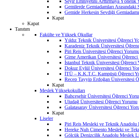
Seyir Emniyetini Arttırmaya Yönelik
Gemilerde Gemiadamları Arasındaki Sos
Gemide Herkesin Sevdiği Gemiadamı
Kapat
Kapat
Tanıtım
Fakülte ve Yüksek Okullar
Yıldız Teknik Üniversitesi Öğrenci 
Karadeniz Teknik Üniversitesi Öğren
Piri Reis Üniversitesi Öğrenci Yorum
Girne Amerikan Üniversitesi Öğrenc
İstanbul Teknik Üniversitesi Öğrenci
Dokuz Eylül Üniversitesi Öğrenci Y
İTÜ – K.K.T.C. Kampüsü Öğrenci Y
Recep Tayyip Erdoğan Üniversitesi 
Kapat
Meslek Yüksekokulları
Bahçeşehir Üniversitesi Öğrenci Yor
Uludağ Üniversitesi Öğrenci Yorumu
Galatasaray Üniversitesi Öğrenci Yo
Kapat
Liseler
Piri Reis Mesleki ve Teknik Anadolu
Hereke Nuh Çimento Mesleki ve Tekn
Gölcük Denizcilik Anadolu Meslek L