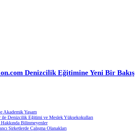
n.com Denizcilik Eğitimine Yeni Bir Bakış
 ve Akademik Yaşam
ile Denizcilik Eğitimi ve Meslek Yüksekokulları
ı Hakkında Bilinmeyenler
ncı Şirketlerde Çalışma Olanakları