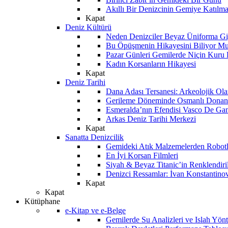
Akıllı Bir Denizcinin Gemiye Katılm
Kapat
Deniz Kültürü
Neden Denizciler Beyaz Üniforma Gi
Bu Öpüşmenin Hikayesini Biliyor M
Pazar Günleri Gemilerde Niçin Kuru 
Kadın Korsanların Hikayesi
Kapat
Deniz Tarihi
Dana Adası Tersanesi: Arkeolojik Ol
Gerileme Döneminde Osmanlı Donanma
Esmeralda’nın Efendisi Vasco De Ga
Arkas Deniz Tarihi Merkezi
Kapat
Sanatta Denizcilik
Gemideki Atık Malzemelerden Robotl
En İyi Korsan Filmleri
Siyah & Beyaz Titanic’in Renklendiri
Denizci Ressamlar: İvan Konstantino
Kapat
Kapat
Kütüphane
e-Kitap ve e-Belge
Gemilerde Su Analizleri ve Islah Yön