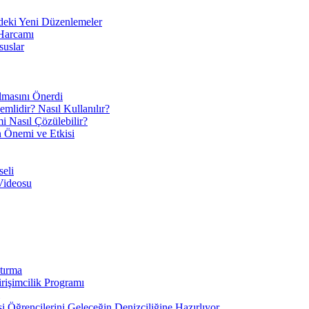
eki Yeni Düzenlemeler
 Harcamı
suslar
ılmasını Önerdi
mlidir? Nasıl Kullanılır?
mi Nasıl Çözülebilir?
ın Önemi ve Etkisi
eli
Videosu
tırma
irişimcilik Programı
 Öğrencilerini Geleceğin Denizciliğine Hazırlıyor