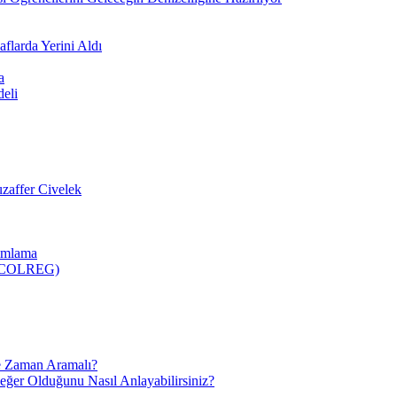
flarda Yerini Aldı
a
deli
zaffer Civelek
nımlama
 (COLREG)
e Zaman Aramalı?
Değer Olduğunu Nasıl Anlayabilirsiniz?