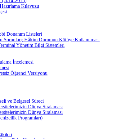
u (2014-2015)
Hazırlama Kılavuzu
gesi
bbi Donanım Listeleri
u Sorunları; Hâkim Durumun Kötüye Kullanılması
erminal Yönetim Bilgi Sistemleri
ulama İncelemesi
emesi
etsiz Öğrenci Versiyonu
li ve Belgesel Süreci
ersitelerimizin Dünya Sıralaması
ersitelerimizin Dünya Sıralaması
enizcilik Programları)
kileri