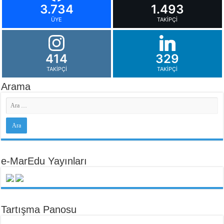
3.734
1.493
ÜYE
TAKIPÇI
414
329
TAKIPÇI
TAKIPÇI
Arama
e-MarEdu Yayınları
Tartışma Panosu