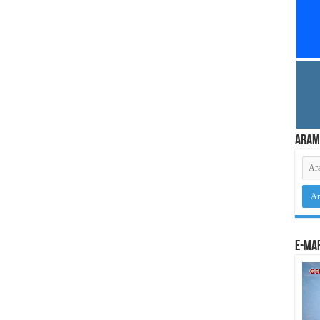
Aram
e-Mar