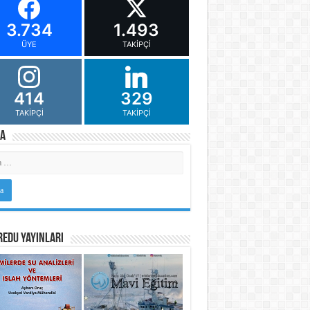
3.734
1.493
ÜYE
TAKIPÇI
414
329
TAKIPÇI
TAKIPÇI
a
Edu Yayınları