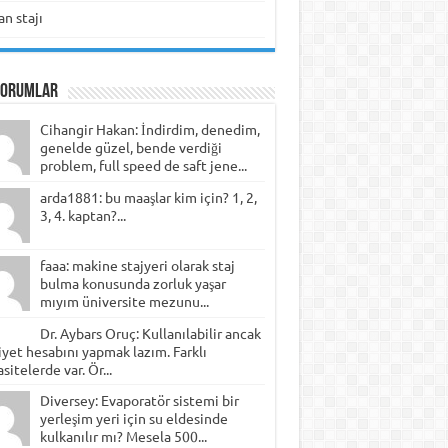
n stajı
Yorumlar
Cihangir Hakan: İndirdim, denedim,
genelde güzel, bende verdiği
problem, full speed de saft jene...
arda1881: bu maaşlar kim için? 1, 2,
3, 4. kaptan?...
faaa: makine stajyeri olarak staj
bulma konusunda zorluk yaşar
mıyım üniversite mezunu...
Dr. Aybars Oruç: Kullanılabilir ancak
yet hesabını yapmak lazım. Farklı
sitelerde var. Ör...
Diversey: Evaporatör sistemi bir
yerleşim yeri için su eldesinde
kulkanılır mı? Mesela 500...