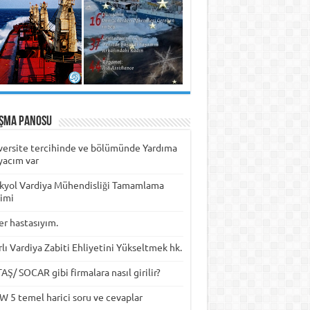
ışma Panosu
versite tercihinde ve bölümünde Yardıma
yacım var
kyol Vardiya Mühendisliği Tamamlama
timi
er hastasıyım.
rlı Vardiya Zabiti Ehliyetini Yükseltmek hk.
Ş/ SOCAR gibi firmalara nasıl girilir?
W 5 temel harici soru ve cevaplar