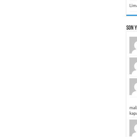
Lima
Son 
mali
kapa