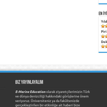
EN İY
Yıl
Piri
Dok
Biz Yayınlayalım
E-Marine Education
olarak ziyaretçilerimizin Türk
ve dünya denizciliği hakkındaki görüşlerine önem
veriyoruz. Üniversiteniz ya da fakültenizde
gerçekleştirilen bir etkinliğe ait haberi bize