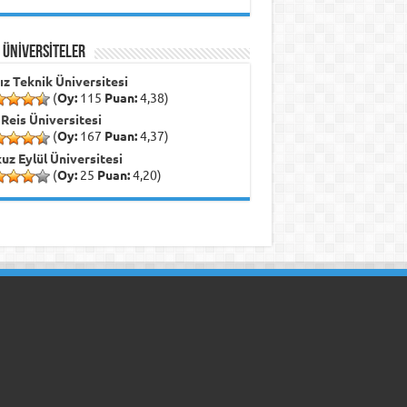
İ ÜNİVERSİTELER
dız Teknik Üniversitesi
(
Oy:
115
Puan:
4,38)
 Reis Üniversitesi
(
Oy:
167
Puan:
4,37)
uz Eylül Üniversitesi
(
Oy:
25
Puan:
4,20)