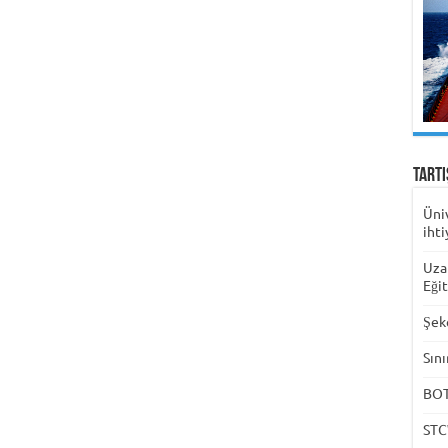
Tart
Üni
ihti
Uza
Eği
Şek
Sını
BOTA
STC