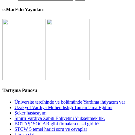
e-MarEdu Yayınları
Tartışma Panosu
Üniversite tercihinde ve bölümünde Yardıma ihtiyacım var
Uzakyol Vardiya Mühendisliği Tamamlama Eğitimi
Şeker hastasıyım.
Sınırlı Vardiya Zabiti Ehliyetini Yükseltmek hk.
BOTAŞ/ SOCAR gibi firmalara nasıl girilir?
STCW 5 temel harici soru ve cevaplar
Liman stajı