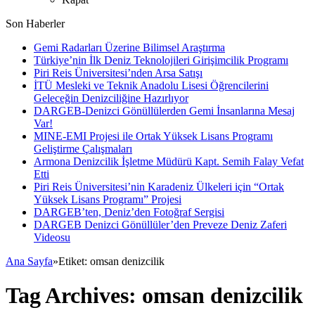
Son Haberler
Gemi Radarları Üzerine Bilimsel Araştırma
Türkiye’nin İlk Deniz Teknolojileri Girişimcilik Programı
Piri Reis Üniversitesi’nden Arsa Satışı
İTÜ Mesleki ve Teknik Anadolu Lisesi Öğrencilerini
Geleceğin Denizciliğine Hazırlıyor
DARGEB-Denizci Gönüllülerden Gemi İnsanlarına Mesaj
Var!
MINE-EMI Projesi ile Ortak Yüksek Lisans Programı
Geliştirme Çalışmaları
Armona Denizcilik İşletme Müdürü Kapt. Semih Falay Vefat
Etti
Piri Reis Üniversitesi’nin Karadeniz Ülkeleri için “Ortak
Yüksek Lisans Programı” Projesi
DARGEB’ten, Deniz’den Fotoğraf Sergisi
DARGEB Denizci Gönüllüler’den Preveze Deniz Zaferi
Videosu
Ana Sayfa
»
Etiket:
omsan denizcilik
Tag Archives:
omsan denizcilik