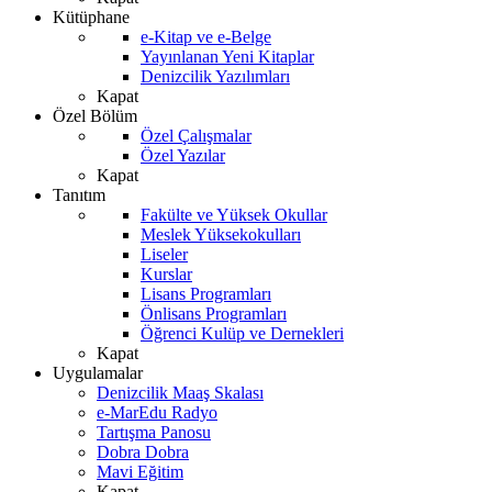
Kütüphane
e-Kitap ve e-Belge
Yayınlanan Yeni Kitaplar
Denizcilik Yazılımları
Kapat
Özel Bölüm
Özel Çalışmalar
Özel Yazılar
Kapat
Tanıtım
Fakülte ve Yüksek Okullar
Meslek Yüksekokulları
Liseler
Kurslar
Lisans Programları
Önlisans Programları
Öğrenci Kulüp ve Dernekleri
Kapat
Uygulamalar
Denizcilik Maaş Skalası
e-MarEdu Radyo
Tartışma Panosu
Dobra Dobra
Mavi Eğitim
Kapat