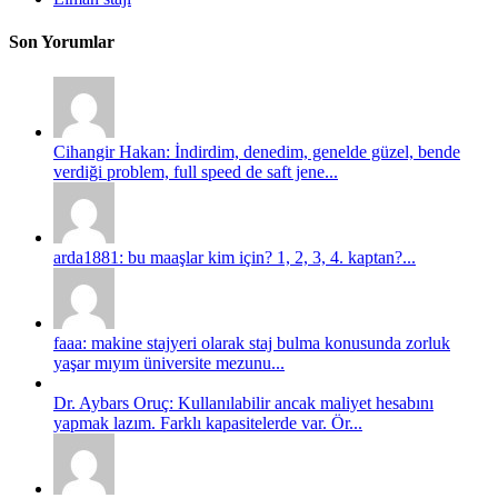
Son Yorumlar
Cihangir Hakan: İndirdim, denedim, genelde güzel, bende
verdiği problem, full speed de saft jene...
arda1881: bu maaşlar kim için? 1, 2, 3, 4. kaptan?...
faaa: makine stajyeri olarak staj bulma konusunda zorluk
yaşar mıyım üniversite mezunu...
Dr. Aybars Oruç: Kullanılabilir ancak maliyet hesabını
yapmak lazım. Farklı kapasitelerde var. Ör...