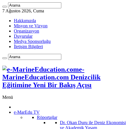
7 Ağustos 2026, Cuma
Hakkımızda
Misyon ve Vizyon
Organizasyon
Duyurular
Medya Sponsorluğu
İletişim Bilgileri
e-
MarineEducation.com Denizcilik
Eğitimine Yeni Bir Bakış Açısı
Menü
e-MarEdu TV
Röportajlar
Dr. Okan Duru ile Deniz Ekonomisi
ve Akademik Yaşam