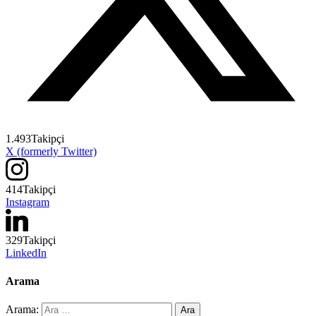
1.493
Takipçi
X (formerly Twitter)
414
Takipçi
Instagram
329
Takipçi
LinkedIn
Arama
Arama: