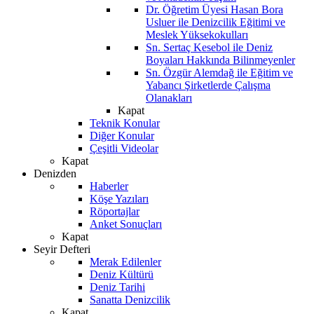
Dr. Öğretim Üyesi Hasan Bora
Usluer ile Denizcilik Eğitimi ve
Meslek Yüksekokulları
Sn. Sertaç Kesebol ile Deniz
Boyaları Hakkında Bilinmeyenler
Sn. Özgür Alemdağ ile Eğitim ve
Yabancı Şirketlerde Çalışma
Olanakları
Kapat
Teknik Konular
Diğer Konular
Çeşitli Videolar
Kapat
Denizden
Haberler
Köşe Yazıları
Röportajlar
Anket Sonuçları
Kapat
Seyir Defteri
Merak Edilenler
Deniz Kültürü
Deniz Tarihi
Sanatta Denizcilik
Kapat