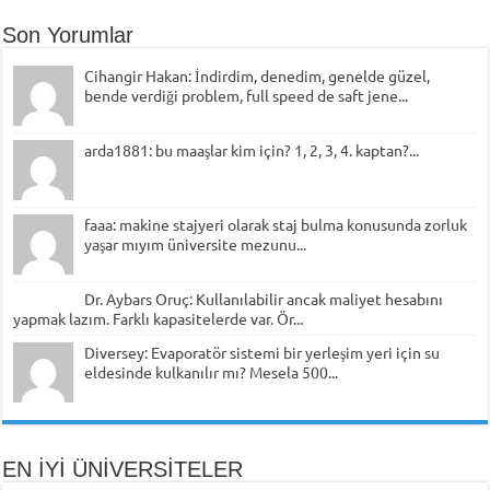
Son Yorumlar
Cihangir Hakan: İndirdim, denedim, genelde güzel,
bende verdiği problem, full speed de saft jene...
arda1881: bu maaşlar kim için? 1, 2, 3, 4. kaptan?...
faaa: makine stajyeri olarak staj bulma konusunda zorluk
yaşar mıyım üniversite mezunu...
Dr. Aybars Oruç: Kullanılabilir ancak maliyet hesabını
yapmak lazım. Farklı kapasitelerde var. Ör...
Diversey: Evaporatör sistemi bir yerleşim yeri için su
eldesinde kulkanılır mı? Mesela 500...
EN İYİ ÜNİVERSİTELER