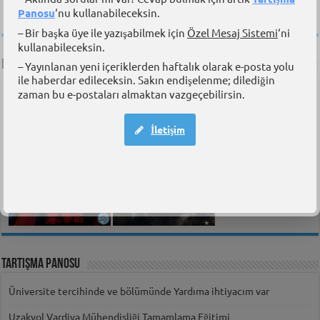
Panosu
‘nu kullanabileceksin.
– Bir başka üye ile yazışabilmek için
Özel Mesaj Sistemi
‘ni
kullanabileceksin.
e-MarEdu Yayınları
– Yayınlanan yeni içeriklerden haftalık olarak e-posta yolu
ile haberdar edileceksin. Sakın endişelenme; dilediğin
zaman bu e-postaları almaktan vazgeçebilirsin.
İletişim
Tartışma Panosu
Üniversite tercihinde ve bölümünde Yardıma ihtiyacım var
Uzakyol Vardiya Mühendisliği Tamamlama Eğitimi