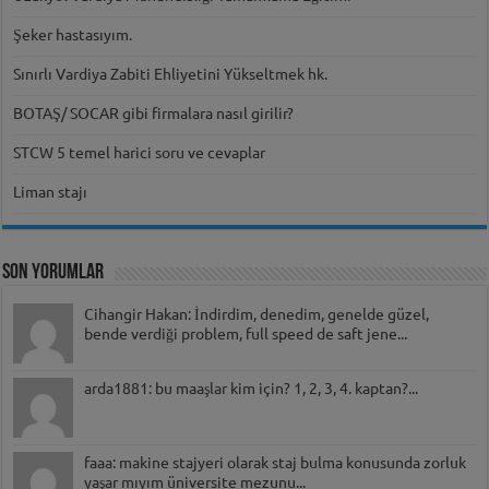
Şeker hastasıyım.
Sınırlı Vardiya Zabiti Ehliyetini Yükseltmek hk.
BOTAŞ/ SOCAR gibi firmalara nasıl girilir?
STCW 5 temel harici soru ve cevaplar
Liman stajı
Son Yorumlar
Cihangir Hakan: İndirdim, denedim, genelde güzel,
bende verdiği problem, full speed de saft jene...
arda1881: bu maaşlar kim için? 1, 2, 3, 4. kaptan?...
faaa: makine stajyeri olarak staj bulma konusunda zorluk
yaşar mıyım üniversite mezunu...