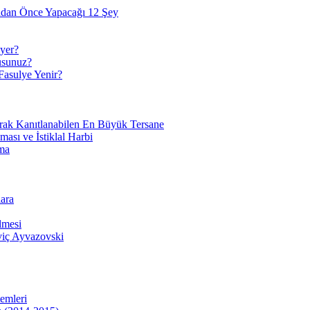
adan Önce Yapacağı 12 Şey
yer?
usunuz?
Fasulye Yenir?
arak Kanıtlanabilen En Büyük Tersane
sı ve İstiklal Harbi
ma
ara
lmesi
viç Ayvazovski
temleri