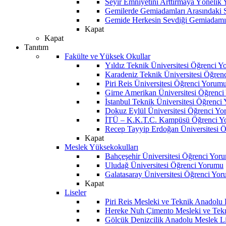
Seyir Emniyetini Arttırmaya Yönelik
Gemilerde Gemiadamları Arasındaki Sos
Gemide Herkesin Sevdiği Gemiadamı
Kapat
Kapat
Tanıtım
Fakülte ve Yüksek Okullar
Yıldız Teknik Üniversitesi Öğrenci 
Karadeniz Teknik Üniversitesi Öğren
Piri Reis Üniversitesi Öğrenci Yorum
Girne Amerikan Üniversitesi Öğrenc
İstanbul Teknik Üniversitesi Öğrenci
Dokuz Eylül Üniversitesi Öğrenci Y
İTÜ – K.K.T.C. Kampüsü Öğrenci Y
Recep Tayyip Erdoğan Üniversitesi 
Kapat
Meslek Yüksekokulları
Bahçeşehir Üniversitesi Öğrenci Yor
Uludağ Üniversitesi Öğrenci Yorumu
Galatasaray Üniversitesi Öğrenci Yo
Kapat
Liseler
Piri Reis Mesleki ve Teknik Anadolu
Hereke Nuh Çimento Mesleki ve Tekn
Gölcük Denizcilik Anadolu Meslek L