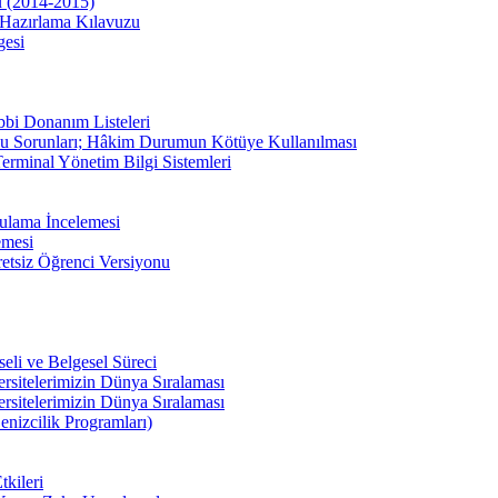
u (2014-2015)
Hazırlama Kılavuzu
gesi
bbi Donanım Listeleri
u Sorunları; Hâkim Durumun Kötüye Kullanılması
erminal Yönetim Bilgi Sistemleri
ulama İncelemesi
emesi
etsiz Öğrenci Versiyonu
li ve Belgesel Süreci
ersitelerimizin Dünya Sıralaması
ersitelerimizin Dünya Sıralaması
enizcilik Programları)
kileri