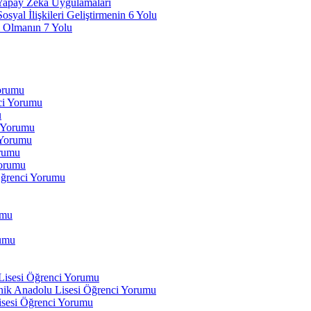
 Yapay Zeka Uygulamaları
yal İlişkileri Geliştirmenin 6 Yolu
 Olmanın 7 Yolu
Yorumu
ci Yorumu
u
i Yorumu
 Yorumu
orumu
orumu
Öğrenci Yorumu
umu
rumu
 Lisesi Öğrenci Yorumu
ik Anadolu Lisesi Öğrenci Yorumu
isesi Öğrenci Yorumu