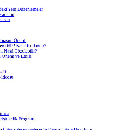
eki Yeni Düzenlemeler
 Harcamı
suslar
ılmasını Önerdi
mlidir? Nasıl Kullanılır?
mi Nasıl Çözülebilir?
ın Önemi ve Etkisi
eli
Videosu
tırma
irişimcilik Programı
 Öğrencilerini Geleceğin Denizciliğine Hazırlıyor