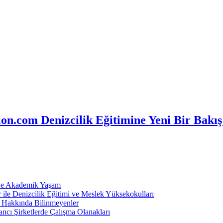
n.com Denizcilik Eğitimine Yeni Bir Bakış
 ve Akademik Yaşam
ile Denizcilik Eğitimi ve Meslek Yüksekokulları
ı Hakkında Bilinmeyenler
ncı Şirketlerde Çalışma Olanakları