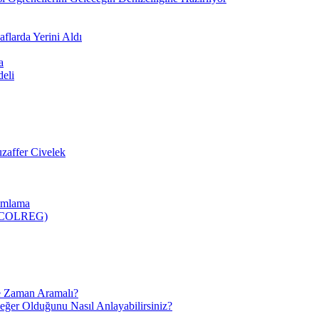
flarda Yerini Aldı
a
deli
zaffer Civelek
nımlama
 (COLREG)
e Zaman Aramalı?
Değer Olduğunu Nasıl Anlayabilirsiniz?