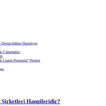
 Denizciliğine Hazırlıyor
!
e Çalışmaları
ti
ek Lisans Programı” Projesi
osu
irketleri Hangileridir?