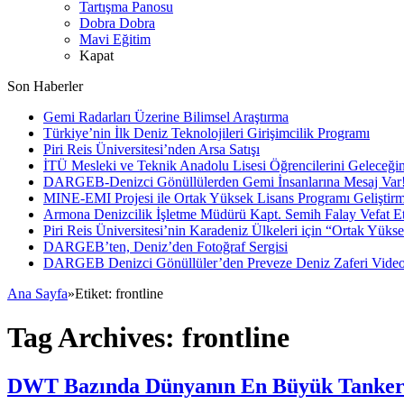
Tartışma Panosu
Dobra Dobra
Mavi Eğitim
Kapat
Son Haberler
Gemi Radarları Üzerine Bilimsel Araştırma
Türkiye’nin İlk Deniz Teknolojileri Girişimcilik Programı
Piri Reis Üniversitesi’nden Arsa Satışı
İTÜ Mesleki ve Teknik Anadolu Lisesi Öğrencilerini Geleceğin
DARGEB-Denizci Gönüllülerden Gemi İnsanlarına Mesaj Var
MINE-EMI Projesi ile Ortak Yüksek Lisans Programı Geliştirm
Armona Denizcilik İşletme Müdürü Kapt. Semih Falay Vefat Et
Piri Reis Üniversitesi’nin Karadeniz Ülkeleri için “Ortak Yüks
DARGEB’ten, Deniz’den Fotoğraf Sergisi
DARGEB Denizci Gönüllüler’den Preveze Deniz Zaferi Vide
Ana Sayfa
»
Etiket:
frontline
Tag Archives:
frontline
DWT Bazında Dünyanın En Büyük Tanker Ş