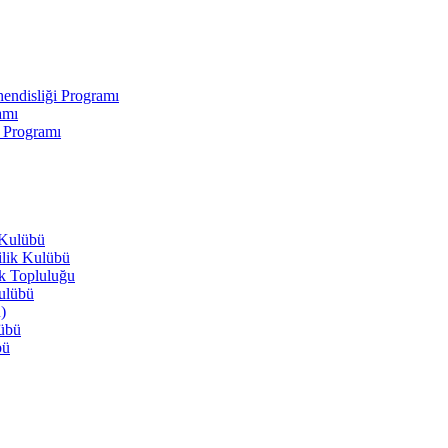
endisliği Programı
amı
i Programı
 Kulübü
ilik Kulübü
ik Topluluğu
Kulübü
)
lübü
bü