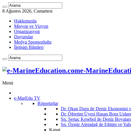
8 Ağustos 2026, Cumartesi
Hakkımızda
Misyon ve Vizyon
Organizasyon
Duyurular
Medya Sponsorluğu
İletişim Bilgileri
e-MarineEducatio
Menü
e-MarEdu TV
Röportajlar
Dr. Okan Duru ile Deniz Ekonomisi
Dr. Öğretim Üyesi Hasan Bora Usluer 
Sn. Sertaç Kesebol ile Deniz Boyalar
Sn. Özgür Alemdağ ile Eğitim ve Yaba
Kapat