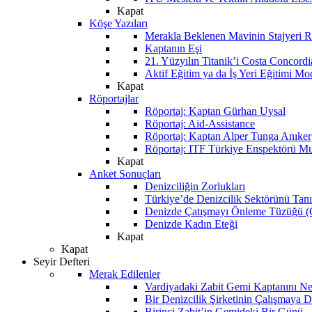
Kapat
Köşe Yazıları
Merakla Beklenen Mavinin Stajyeri Ra
Kaptanın Eşi
21. Yüzyılın Titanik’i Costa Concordi
Aktif Eğitim ya da İş Yeri Eğitimi Mo
Kapat
Röportajlar
Röportaj: Kaptan Gürhan Uysal
Röportaj: Aid-Assistance
Röportaj: Kaptan Alper Tunga Anıker
Röportaj: ITF Türkiye Enspektörü Mu
Kapat
Anket Sonuçları
Denizciliğin Zorlukları
Türkiye’de Denizcilik Sektörünü Ta
Denizde Çatışmayı Önleme Tüzüğü
Denizde Kadın Eteği
Kapat
Kapat
Seyir Defteri
Merak Edilenler
Vardiyadaki Zabit Gemi Kaptanını N
Bir Denizcilik Şirketinin Çalışmaya 
Birinci Zabit’in Gemideki Bir Günü