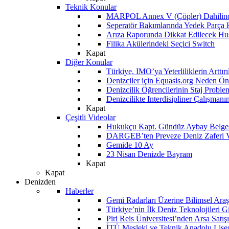
Teknik Konular
MARPOL Annex V (Çöpler) Dahilind
Seperatör Bakımlarında Yedek Parça
Arıza Raporunda Dikkat Edilecek Hu
Filika Akülerindeki Seçici Switch
Kapat
Diğer Konular
Türkiye, IMO’ya Yeterliliklerin Arttır
Denizciler için Equasis.org Neden Öne
Denizcilik Öğrencilerinin Staj Proble
Denizcilikte Interdisipliner Çalışman
Kapat
Çeşitli Videolar
Hukukçu Kapt. Gündüz Aybay Belges
DARGEB’ten Preveze Deniz Zaferi 
Gemide 10 Ay
23 Nisan Denizde Bayram
Kapat
Kapat
Denizden
Haberler
Gemi Radarları Üzerine Bilimsel Araş
Türkiye’nin İlk Deniz Teknolojileri G
Piri Reis Üniversitesi’nden Arsa Satışı
İTÜ Mesleki ve Teknik Anadolu Lisesi