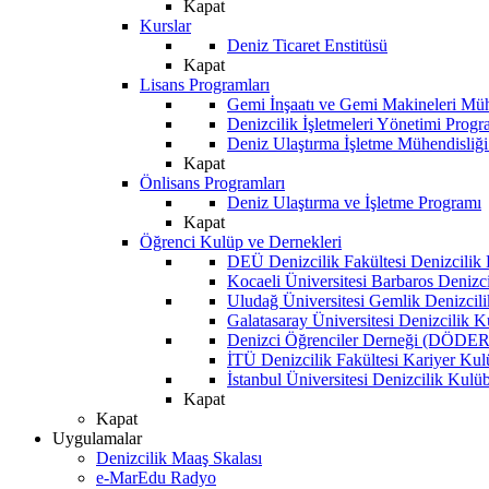
Kapat
Kurslar
Deniz Ticaret Enstitüsü
Kapat
Lisans Programları
Gemi İnşaatı ve Gemi Makineleri Müh
Denizcilik İşletmeleri Yönetimi Progr
Deniz Ulaştırma İşletme Mühendisliğ
Kapat
Önlisans Programları
Deniz Ulaştırma ve İşletme Programı
Kapat
Öğrenci Kulüp ve Dernekleri
DEÜ Denizcilik Fakültesi Denizcilik
Kocaeli Üniversitesi Barbaros Denizc
Uludağ Üniversitesi Gemlik Denizcil
Galatasaray Üniversitesi Denizcilik 
Denizci Öğrenciler Derneği (DÖDER
İTÜ Denizcilik Fakültesi Kariyer Ku
İstanbul Üniversitesi Denizcilik Kulü
Kapat
Kapat
Uygulamalar
Denizcilik Maaş Skalası
e-MarEdu Radyo