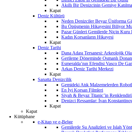
Akıllı Bir Denizcinin Gemiye Katılm
Kapat
Deniz Kültürü
Neden Denizciler Beyaz Üniforma Gi
Bu Öpüşmenin Hikayesini Biliyor M
Pazar Günleri Gemilerde Niçin Kuru 
Kadın Korsanların Hikayesi
Kapat
Deniz Tarihi
Dana Adası Tersanesi: Arkeolojik Ol
Gerileme Döneminde Osmanlı Donanma
Esmeralda’nın Efendisi Vasco De Ga
Arkas Deniz Tarihi Merkezi
Kapat
Sanatta Denizcilik
Gemideki Atık Malzemelerden Robotl
En İyi Korsan Filmleri
Siyah & Beyaz Titanic’in Renklendiri
Denizci Ressamlar: İvan Konstantino
Kapat
Kapat
Kütüphane
e-Kitap ve e-Belge
Gemilerde Su Analizleri ve Islah Yön