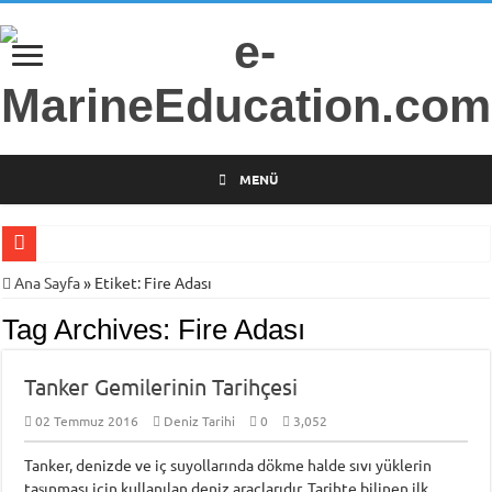
MENÜ
Gemi Radarları Üzerine Bilimsel Araştırma
Ana Sayfa
»
Etiket:
Fire Adası
Türkiye’nin İlk Deniz Teknolojileri Girişimcilik Programı
Tag Archives:
Fire Adası
Piri Reis Üniversitesi’nden Arsa Satışı
Tanker Gemilerinin Tarihçesi
İTÜ Mesleki ve Teknik Anadolu Lisesi Öğrencilerini Geleceğin Denizciliğine
DARGEB-Denizci Gönüllülerden Gemi İnsanlarına Mesaj Var!
02 Temmuz 2016
Deniz Tarihi
0
3,052
MINE-EMI Projesi ile Ortak Yüksek Lisans Programı Geliştirme Çalışmaları
Tanker, denizde ve iç suyollarında dökme halde sıvı yüklerin
taşınması için kullanılan deniz araçlarıdır. Tarihte bilinen ilk
Armona Denizcilik İşletme Müdürü Kapt. Semih Falay Vefat Etti