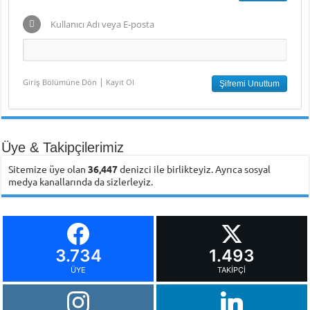
Kullanıcı Adı veya E-posta
|
Giriş Bölümüne Dön
Kayıt Ol
Üye & Takipçilerimiz
Sitemize üye olan
36,447
denizci ile birlikteyiz. Ayrıca sosyal
medya kanallarında da sizlerleyiz.
3.734
1.493
ÜYE
TAKIPÇI