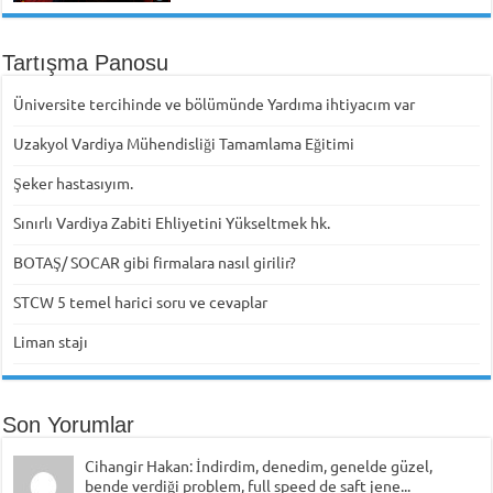
Tartışma Panosu
Üniversite tercihinde ve bölümünde Yardıma ihtiyacım var
Uzakyol Vardiya Mühendisliği Tamamlama Eğitimi
Şeker hastasıyım.
Sınırlı Vardiya Zabiti Ehliyetini Yükseltmek hk.
BOTAŞ/ SOCAR gibi firmalara nasıl girilir?
STCW 5 temel harici soru ve cevaplar
Liman stajı
Son Yorumlar
Cihangir Hakan: İndirdim, denedim, genelde güzel,
bende verdiği problem, full speed de saft jene...