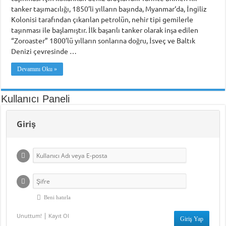
tanker taşımacılığı, 1850’li yılların başında, Myanmar‘da, İngiliz
Piri Reis Üniversitesi’nin Karadeniz Ülkeleri için “Ortak Yüksek Lisans Prog
Kolonisi tarafından çıkarılan petrolün, nehir tipi gemilerle
taşınması ile başlamıştır. İlk başarılı tanker olarak inşa edilen
DARGEB’ten, Deniz’den Fotoğraf Sergisi
“Zoroaster” 1800’lü yılların sonlarına doğru, İsveç ve Baltık
DARGEB Denizci Gönüllüler’den Preveze Deniz Zaferi Videosu
Denizi çevresinde …
Devamını Oku »
Kullanıcı Paneli
Giriş
Beni hatırla
|
Unuttum!
Kayıt Ol