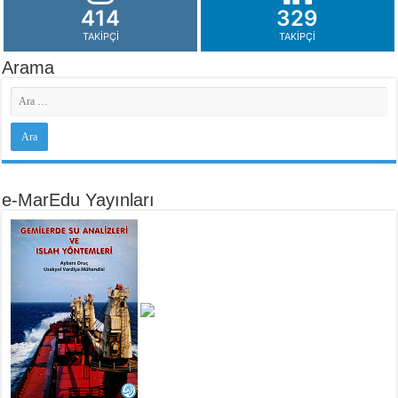
414
329
TAKIPÇI
TAKIPÇI
Arama
e-MarEdu Yayınları