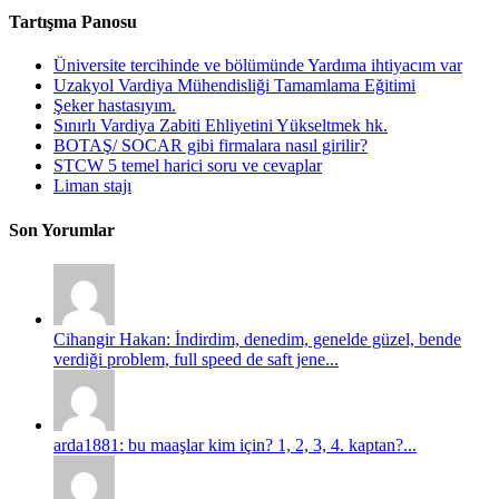
Tartışma Panosu
Üniversite tercihinde ve bölümünde Yardıma ihtiyacım var
Uzakyol Vardiya Mühendisliği Tamamlama Eğitimi
Şeker hastasıyım.
Sınırlı Vardiya Zabiti Ehliyetini Yükseltmek hk.
BOTAŞ/ SOCAR gibi firmalara nasıl girilir?
STCW 5 temel harici soru ve cevaplar
Liman stajı
Son Yorumlar
Cihangir Hakan: İndirdim, denedim, genelde güzel, bende
verdiği problem, full speed de saft jene...
arda1881: bu maaşlar kim için? 1, 2, 3, 4. kaptan?...