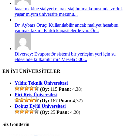
faaa: makine stajyeri olarak staj bulma konusunda zorluk
yaşar mıyım üniversite mezunu...
Dr. Aybars Oruç: Kullanılabilir ancak maliyet hesabını
yapmak lazım. Farklı kapasitelerde var. Ör...
Diversey: Evaporatör sistemi bir yerleşim yeri için su
eldesinde kulkanılır mı? Mesela 500...
EN İYİ ÜNİVERSİTELER
Yıldız Teknik Üniversitesi
(
Oy:
115
Puan:
4,38)
Piri Reis Üniversitesi
(
Oy:
167
Puan:
4,37)
Dokuz Eylül Üniversitesi
(
Oy:
25
Puan:
4,20)
Siz Gönderin