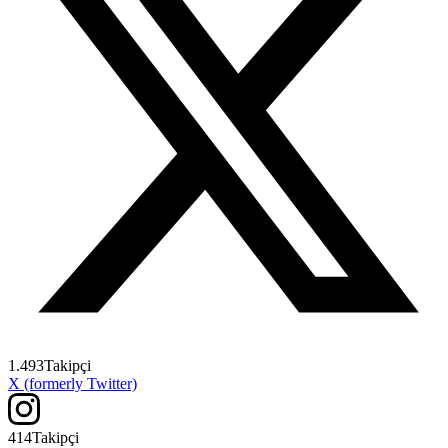
1.493
Takipçi
X (formerly Twitter)
414
Takipçi