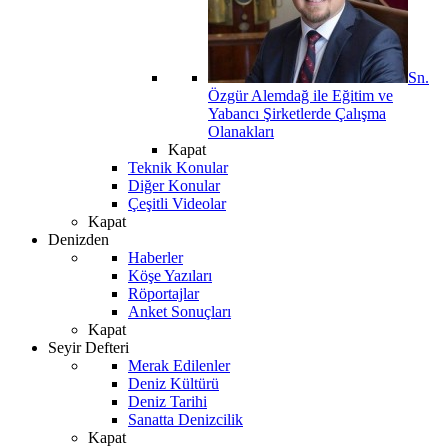
Sn.
Özgür Alemdağ ile Eğitim ve
Yabancı Şirketlerde Çalışma
Olanakları
Kapat
Teknik Konular
Diğer Konular
Çeşitli Videolar
Kapat
Denizden
Haberler
Köşe Yazıları
Röportajlar
Anket Sonuçları
Kapat
Seyir Defteri
Merak Edilenler
Deniz Kültürü
Deniz Tarihi
Sanatta Denizcilik
Kapat