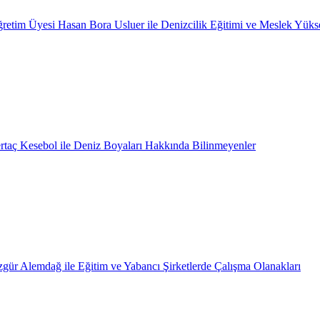
retim Üyesi Hasan Bora Usluer ile Denizcilik Eğitimi ve Meslek Yüks
rtaç Kesebol ile Deniz Boyaları Hakkında Bilinmeyenler
gür Alemdağ ile Eğitim ve Yabancı Şirketlerde Çalışma Olanakları