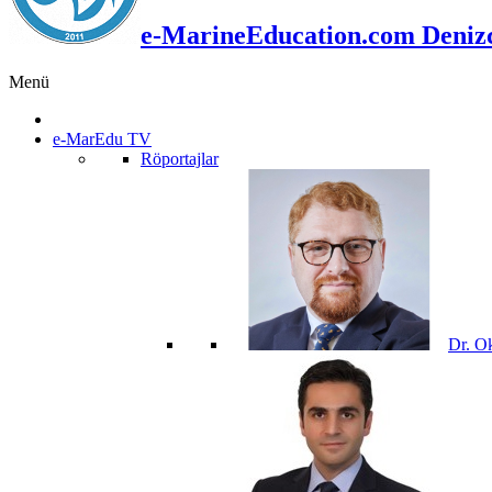
e-MarineEducation.com Denizci
Menü
e-MarEdu TV
Röportajlar
Dr. O