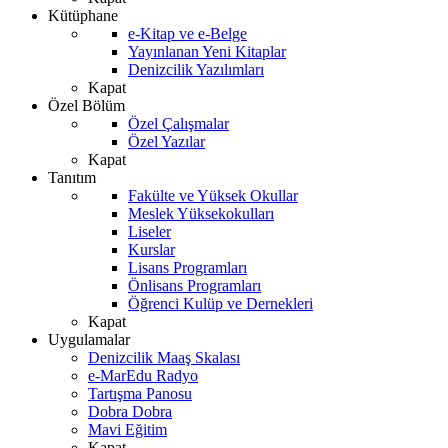
Kütüphane
e-Kitap ve e-Belge
Yayınlanan Yeni Kitaplar
Denizcilik Yazılımları
Kapat
Özel Bölüm
Özel Çalışmalar
Özel Yazılar
Kapat
Tanıtım
Fakülte ve Yüksek Okullar
Meslek Yüksekokulları
Liseler
Kurslar
Lisans Programları
Önlisans Programları
Öğrenci Kulüp ve Dernekleri
Kapat
Uygulamalar
Denizcilik Maaş Skalası
e-MarEdu Radyo
Tartışma Panosu
Dobra Dobra
Mavi Eğitim
Kapat