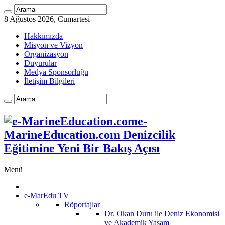
8 Ağustos 2026, Cumartesi
Hakkımızda
Misyon ve Vizyon
Organizasyon
Duyurular
Medya Sponsorluğu
İletişim Bilgileri
e-
MarineEducation.com Denizcilik
Eğitimine Yeni Bir Bakış Açısı
Menü
e-MarEdu TV
Röportajlar
Dr. Okan Duru ile Deniz Ekonomisi
ve Akademik Yaşam