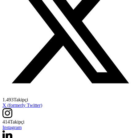
1.493
Takipçi
X (formerly Twitter)
414
Takipçi
Instagram