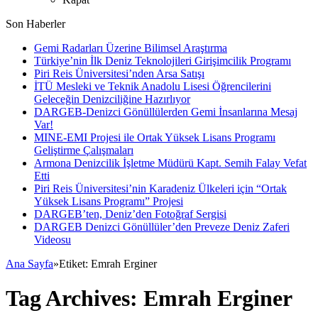
Son Haberler
Gemi Radarları Üzerine Bilimsel Araştırma
Türkiye’nin İlk Deniz Teknolojileri Girişimcilik Programı
Piri Reis Üniversitesi’nden Arsa Satışı
İTÜ Mesleki ve Teknik Anadolu Lisesi Öğrencilerini
Geleceğin Denizciliğine Hazırlıyor
DARGEB-Denizci Gönüllülerden Gemi İnsanlarına Mesaj
Var!
MINE-EMI Projesi ile Ortak Yüksek Lisans Programı
Geliştirme Çalışmaları
Armona Denizcilik İşletme Müdürü Kapt. Semih Falay Vefat
Etti
Piri Reis Üniversitesi’nin Karadeniz Ülkeleri için “Ortak
Yüksek Lisans Programı” Projesi
DARGEB’ten, Deniz’den Fotoğraf Sergisi
DARGEB Denizci Gönüllüler’den Preveze Deniz Zaferi
Videosu
Ana Sayfa
»
Etiket:
Emrah Erginer
Tag Archives:
Emrah Erginer