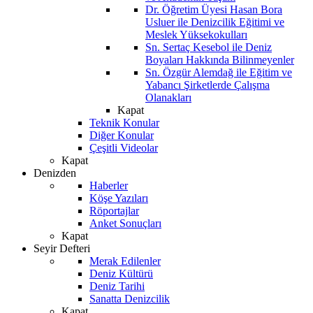
Dr. Öğretim Üyesi Hasan Bora
Usluer ile Denizcilik Eğitimi ve
Meslek Yüksekokulları
Sn. Sertaç Kesebol ile Deniz
Boyaları Hakkında Bilinmeyenler
Sn. Özgür Alemdağ ile Eğitim ve
Yabancı Şirketlerde Çalışma
Olanakları
Kapat
Teknik Konular
Diğer Konular
Çeşitli Videolar
Kapat
Denizden
Haberler
Köşe Yazıları
Röportajlar
Anket Sonuçları
Kapat
Seyir Defteri
Merak Edilenler
Deniz Kültürü
Deniz Tarihi
Sanatta Denizcilik
Kapat