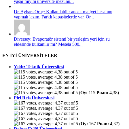
yaşar mıyım üniversite mezunu...
Dr. Aybars Oruç: Kullanılabilir ancak maliyet hesabını
yapmak lazım. Farklı kapasitelerde var. Ör...
Diversey: Evaporatör sistemi bir yerleşim yeri için su
eldesinde kulkanılır mı? Mesela 500...
EN İYİ ÜNİVERSİTELER
Yıldız Teknik Üniversitesi
(
Oy:
115
Puan:
4,38)
Piri Reis Üniversitesi
(
Oy:
167
Puan:
4,37)
Dokuz Eylül Üniversitesi