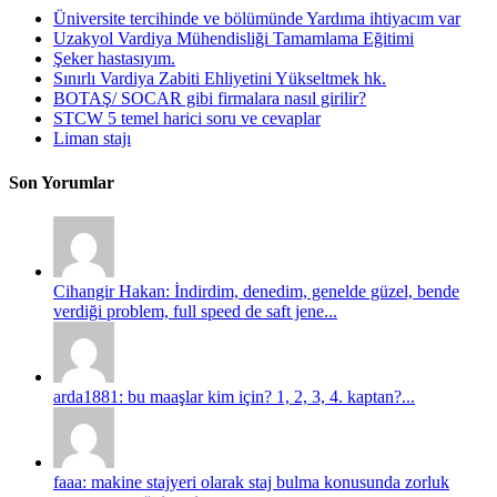
Üniversite tercihinde ve bölümünde Yardıma ihtiyacım var
Uzakyol Vardiya Mühendisliği Tamamlama Eğitimi
Şeker hastasıyım.
Sınırlı Vardiya Zabiti Ehliyetini Yükseltmek hk.
BOTAŞ/ SOCAR gibi firmalara nasıl girilir?
STCW 5 temel harici soru ve cevaplar
Liman stajı
Son Yorumlar
Cihangir Hakan: İndirdim, denedim, genelde güzel, bende
verdiği problem, full speed de saft jene...
arda1881: bu maaşlar kim için? 1, 2, 3, 4. kaptan?...
faaa: makine stajyeri olarak staj bulma konusunda zorluk