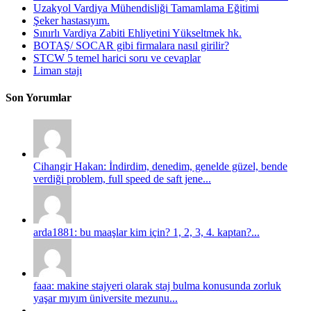
Uzakyol Vardiya Mühendisliği Tamamlama Eğitimi
Şeker hastasıyım.
Sınırlı Vardiya Zabiti Ehliyetini Yükseltmek hk.
BOTAŞ/ SOCAR gibi firmalara nasıl girilir?
STCW 5 temel harici soru ve cevaplar
Liman stajı
Son Yorumlar
Cihangir Hakan: İndirdim, denedim, genelde güzel, bende
verdiği problem, full speed de saft jene...
arda1881: bu maaşlar kim için? 1, 2, 3, 4. kaptan?...
faaa: makine stajyeri olarak staj bulma konusunda zorluk
yaşar mıyım üniversite mezunu...