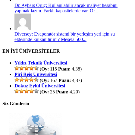
Dr. Aybars Oruç: Kullanılabilir ancak maliyet hesabını
yapmak lazım. Farklı kapasitelerde var. Ör...
Diversey: Evaporatör sistemi bir yerleşim yeri için su
eldesinde kulkanılır mı? Mesela 500...
EN İYİ ÜNİVERSİTELER
Yıldız Teknik Üniversitesi
(
Oy:
115
Puan:
4,38)
Piri Reis Üniversitesi
(
Oy:
167
Puan:
4,37)
Dokuz Eylül Üniversitesi
(
Oy:
25
Puan:
4,20)
Siz Gönderin