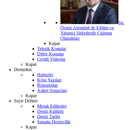
Sn.
Özgür Alemdağ ile Eğitim ve
Yabancı Şirketlerde Çalışma
Olanakları
Kapat
Teknik Konular
Diğer Konular
Çeşitli Videolar
Kapat
Denizden
Haberler
Köşe Yazıları
Röportajlar
Anket Sonuçları
Kapat
Seyir Defteri
Merak Edilenler
Deniz Kültürü
Deniz Tarihi
Sanatta Denizcilik
Kapat