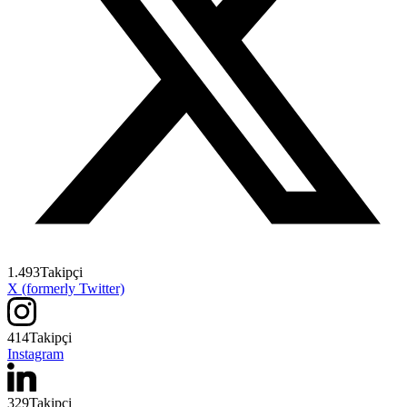
1.493
Takipçi
X (formerly Twitter)
414
Takipçi
Instagram
329
Takipçi