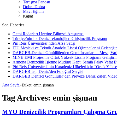
Tartışma Panosu
Dobra Dobra
Mavi Eğitim
Kapat
Son Haberler
Gemi Radarları Üzerine Bilimsel Araştırma
Türkiye’nin İlk Deniz Teknolojileri Girişimcilik Programı
Piri Reis Üniversitesi’nden Arsa Satışı
İTÜ Mesleki ve Teknik Anadolu Lisesi Öğrencilerini Geleceğin
DARGEB-Denizci Gönüllülerden Gemi İnsanlarına Mesaj Var
MINE-EMI Projesi ile Ortak Yüksek Lisans Programı Geliştirm
Armona Denizcilik İşletme Müdürü Kapt. Semih Falay Vefat Et
Piri Reis Üniversitesi’nin Karadeniz Ülkeleri için “Ortak Yüks
DARGEB’ten, Deniz’den Fotoğraf Sergisi
DARGEB Denizci Gönüllüler’den Preveze Deniz Zaferi Vide
Ana Sayfa
»
Etiket:
emin şişman
Tag Archives:
emin şişman
MYO Denizcilik Programları Çalışma Grubu