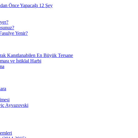
adan Önce Yapacağı 12 Şey
yer?
usunuz?
Fasulye Yenir?
arak Kanıtlanabilen En Büyük Tersane
sı ve İstiklal Harbi
ma
ara
lmesi
viç Ayvazovski
temleri