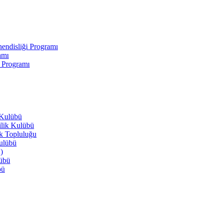
endisliği Programı
amı
i Programı
 Kulübü
ilik Kulübü
ik Topluluğu
Kulübü
)
lübü
bü