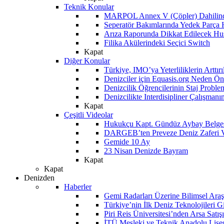
Teknik Konular
MARPOL Annex V (Çöpler) Dahilind
Seperatör Bakımlarında Yedek Parça
Arıza Raporunda Dikkat Edilecek Hu
Filika Akülerindeki Seçici Switch
Kapat
Diğer Konular
Türkiye, IMO’ya Yeterliliklerin Arttır
Denizciler için Equasis.org Neden Öne
Denizcilik Öğrencilerinin Staj Proble
Denizcilikte Interdisipliner Çalışman
Kapat
Çeşitli Videolar
Hukukçu Kapt. Gündüz Aybay Belges
DARGEB’ten Preveze Deniz Zaferi 
Gemide 10 Ay
23 Nisan Denizde Bayram
Kapat
Kapat
Denizden
Haberler
Gemi Radarları Üzerine Bilimsel Araş
Türkiye’nin İlk Deniz Teknolojileri G
Piri Reis Üniversitesi’nden Arsa Satışı
İTÜ Mesleki ve Teknik Anadolu Lisesi