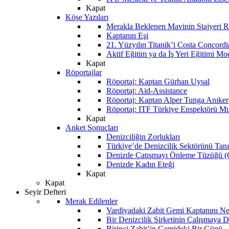
Kapat
Köşe Yazıları
Merakla Beklenen Mavinin Stajyeri Ra
Kaptanın Eşi
21. Yüzyılın Titanik’i Costa Concordi
Aktif Eğitim ya da İş Yeri Eğitimi Mo
Kapat
Röportajlar
Röportaj: Kaptan Gürhan Uysal
Röportaj: Aid-Assistance
Röportaj: Kaptan Alper Tunga Anıker
Röportaj: ITF Türkiye Enspektörü Mu
Kapat
Anket Sonuçları
Denizciliğin Zorlukları
Türkiye’de Denizcilik Sektörünü Ta
Denizde Çatışmayı Önleme Tüzüğü
Denizde Kadın Eteği
Kapat
Kapat
Seyir Defteri
Merak Edilenler
Vardiyadaki Zabit Gemi Kaptanını N
Bir Denizcilik Şirketinin Çalışmaya 
Birinci Zabit’in Gemideki Bir Günü