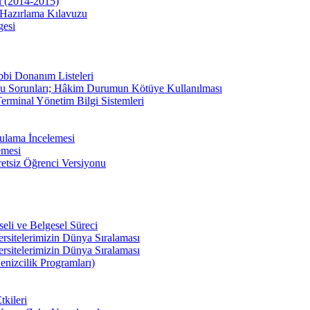
u (2014-2015)
Hazırlama Kılavuzu
gesi
bbi Donanım Listeleri
u Sorunları; Hâkim Durumun Kötüye Kullanılması
erminal Yönetim Bilgi Sistemleri
ulama İncelemesi
emesi
etsiz Öğrenci Versiyonu
li ve Belgesel Süreci
ersitelerimizin Dünya Sıralaması
ersitelerimizin Dünya Sıralaması
enizcilik Programları)
kileri