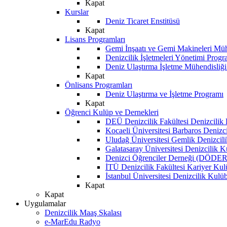
Kapat
Kurslar
Deniz Ticaret Enstitüsü
Kapat
Lisans Programları
Gemi İnşaatı ve Gemi Makineleri Müh
Denizcilik İşletmeleri Yönetimi Progr
Deniz Ulaştırma İşletme Mühendisliğ
Kapat
Önlisans Programları
Deniz Ulaştırma ve İşletme Programı
Kapat
Öğrenci Kulüp ve Dernekleri
DEÜ Denizcilik Fakültesi Denizcilik
Kocaeli Üniversitesi Barbaros Denizc
Uludağ Üniversitesi Gemlik Denizcil
Galatasaray Üniversitesi Denizcilik 
Denizci Öğrenciler Derneği (DÖDER
İTÜ Denizcilik Fakültesi Kariyer Ku
İstanbul Üniversitesi Denizcilik Kulü
Kapat
Kapat
Uygulamalar
Denizcilik Maaş Skalası
e-MarEdu Radyo