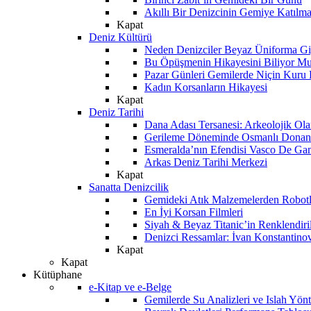
Akıllı Bir Denizcinin Gemiye Katılm
Kapat
Deniz Kültürü
Neden Denizciler Beyaz Üniforma Gi
Bu Öpüşmenin Hikayesini Biliyor M
Pazar Günleri Gemilerde Niçin Kuru 
Kadın Korsanların Hikayesi
Kapat
Deniz Tarihi
Dana Adası Tersanesi: Arkeolojik Ol
Gerileme Döneminde Osmanlı Donanma
Esmeralda’nın Efendisi Vasco De Ga
Arkas Deniz Tarihi Merkezi
Kapat
Sanatta Denizcilik
Gemideki Atık Malzemelerden Robotl
En İyi Korsan Filmleri
Siyah & Beyaz Titanic’in Renklendiri
Denizci Ressamlar: İvan Konstantino
Kapat
Kapat
Kütüphane
e-Kitap ve e-Belge
Gemilerde Su Analizleri ve Islah Yön