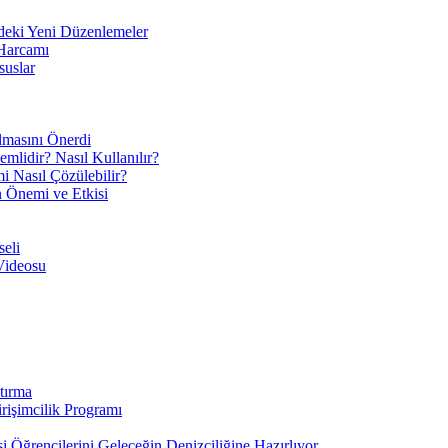
eki Yeni Düzenlemeler
 Harcamı
suslar
ılmasını Önerdi
mlidir? Nasıl Kullanılır?
mi Nasıl Çözülebilir?
ın Önemi ve Etkisi
eli
Videosu
tırma
irişimcilik Programı
 Öğrencilerini Geleceğin Denizciliğine Hazırlıyor