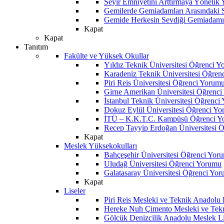
Seyir Emniyetini Arttırmaya Yönelik
Gemilerde Gemiadamları Arasındaki Sos
Gemide Herkesin Sevdiği Gemiadamı
Kapat
Kapat
Tanıtım
Fakülte ve Yüksek Okullar
Yıldız Teknik Üniversitesi Öğrenci 
Karadeniz Teknik Üniversitesi Öğren
Piri Reis Üniversitesi Öğrenci Yorum
Girne Amerikan Üniversitesi Öğrenc
İstanbul Teknik Üniversitesi Öğrenci
Dokuz Eylül Üniversitesi Öğrenci Y
İTÜ – K.K.T.C. Kampüsü Öğrenci Y
Recep Tayyip Erdoğan Üniversitesi 
Kapat
Meslek Yüksekokulları
Bahçeşehir Üniversitesi Öğrenci Yor
Uludağ Üniversitesi Öğrenci Yorumu
Galatasaray Üniversitesi Öğrenci Yo
Kapat
Liseler
Piri Reis Mesleki ve Teknik Anadolu
Hereke Nuh Çimento Mesleki ve Tekn
Gölcük Denizcilik Anadolu Meslek L