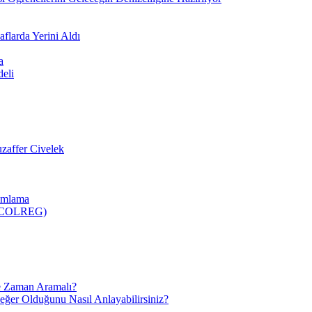
flarda Yerini Aldı
a
deli
zaffer Civelek
nımlama
 (COLREG)
e Zaman Aramalı?
Değer Olduğunu Nasıl Anlayabilirsiniz?