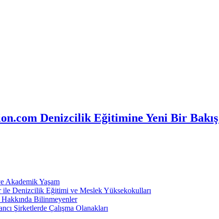
n.com Denizcilik Eğitimine Yeni Bir Bakış
 ve Akademik Yaşam
ile Denizcilik Eğitimi ve Meslek Yüksekokulları
ı Hakkında Bilinmeyenler
ncı Şirketlerde Çalışma Olanakları