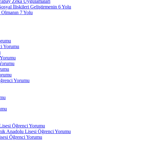
 Yapay Zeka Uygulamaları
yal İlişkileri Geliştirmenin 6 Yolu
 Olmanın 7 Yolu
Yorumu
ci Yorumu
u
i Yorumu
 Yorumu
orumu
orumu
Öğrenci Yorumu
umu
rumu
 Lisesi Öğrenci Yorumu
ik Anadolu Lisesi Öğrenci Yorumu
isesi Öğrenci Yorumu