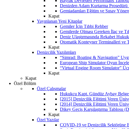
Bayrak Devletleri Performans Tablos
Denizden Adam Kurtarma Prosedürü 
Gemiadamları Eğitim ve Sınav Yöner
Kapat
Yayınlanan Yeni Kitaplar
Gemiler İçin Tıbbi Rehber
Gemilerde Olması Gereken İlaç ve Tı
Deniz Ulaştırmasında Rekabet Hukuk
Otomatik Konteyner Terminalleri ve T
Kapat
Denizcilik Yazılımları
“Simrad: Boating & Navigation” Uyg
European Ship Simulator Oyun İncel
“Virtual Engine Room Simulator” Ücr
Kapat
Kapat
Özel Bölüm
Özel Çalışmalar
Hukukçu Kapt. Gündüz Aybay Belgese
[2015] Denizcilik Eğitimi Veren Üniv
[2014] Denizcilik Eğitimi Veren Üniv
Dikey Geçiş Karşılaştırma Tablosu (D
Kapat
Özel Yazılar
COVID-19 ve Denizcilik Sektörüne Et