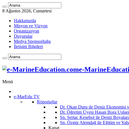
8 Ağustos 2026, Cumartesi
Hakkımızda
Misyon ve Vizyon
Organizasyon
Duyurular
Medya Sponsorluğu
İletişim Bilgileri
e-MarineEducatio
Menü
e-MarEdu TV
Röportajlar
Dr. Okan Duru ile Deniz Ekonomisi
Dr. Öğretim Üyesi Hasan Bora Usluer 
Sn. Sertaç Kesebol ile Deniz Boyalar
Sn. Özgür Alemdağ ile Eğitim ve Yaba
Kapat