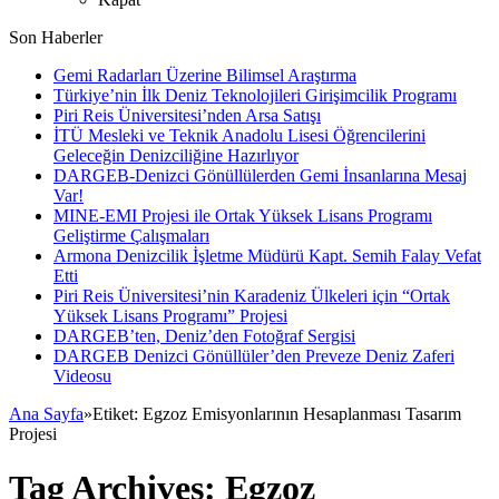
Son Haberler
Gemi Radarları Üzerine Bilimsel Araştırma
Türkiye’nin İlk Deniz Teknolojileri Girişimcilik Programı
Piri Reis Üniversitesi’nden Arsa Satışı
İTÜ Mesleki ve Teknik Anadolu Lisesi Öğrencilerini
Geleceğin Denizciliğine Hazırlıyor
DARGEB-Denizci Gönüllülerden Gemi İnsanlarına Mesaj
Var!
MINE-EMI Projesi ile Ortak Yüksek Lisans Programı
Geliştirme Çalışmaları
Armona Denizcilik İşletme Müdürü Kapt. Semih Falay Vefat
Etti
Piri Reis Üniversitesi’nin Karadeniz Ülkeleri için “Ortak
Yüksek Lisans Programı” Projesi
DARGEB’ten, Deniz’den Fotoğraf Sergisi
DARGEB Denizci Gönüllüler’den Preveze Deniz Zaferi
Videosu
Ana Sayfa
»
Etiket:
Egzoz Emisyonlarının Hesaplanması Tasarım
Projesi
Tag Archives:
Egzoz