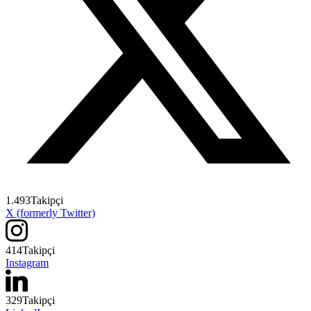
1.493
Takipçi
X (formerly Twitter)
414
Takipçi
Instagram
329
Takipçi