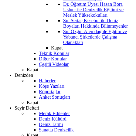
Dr. Öğretim Üyesi Hasan Bora
Usluer ile Denizcilik Eğitimi ve
Meslek Yüksekokulları
Sn. Sertaç Kesebol ile Deniz
Boyaları Hakkında Bilinmeyenler
Sn. Özgür Alemdağ ile Eğitim ve
Yabancı Şirketlerde Çalışma
Olanakları
Kapat
Teknik Konular
Diğer Konular
Çeşitli Videolar
Kapat
Denizden
Haberler
Köşe Yazıları
Röportajlar
Anket Sonuçları
Kapat
Seyir Defteri
Merak Edilenler
Deniz Kültürü
Deniz Tarihi
Sanatta Denizcilik
Kapat