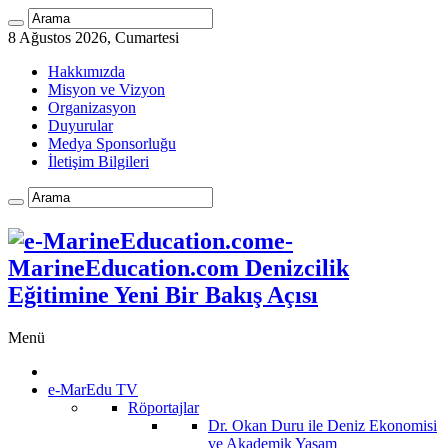
8 Ağustos 2026, Cumartesi
Hakkımızda
Misyon ve Vizyon
Organizasyon
Duyurular
Medya Sponsorluğu
İletişim Bilgileri
e-
MarineEducation.com Denizcilik
Eğitimine Yeni Bir Bakış Açısı
Menü
e-MarEdu TV
Röportajlar
Dr. Okan Duru ile Deniz Ekonomisi
ve Akademik Yaşam