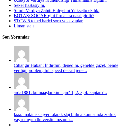
Uzakyol Vardiya Mühendisliği Tamamlama Eğitimi
Şeker hastasıyım.
Sınırlı Vardiya Zabiti Ehliyetini Yükseltmek hk.
BOTAŞ/ SOCAR gibi firmalara nasıl girilir?
STCW 5 temel harici soru ve cevaplar
Liman stajı
Son Yorumlar
Cihangir Hakan: İndirdim, denedim, genelde güzel, bende
verdiği problem, full speed de saft jene...
arda1881: bu maaşlar kim için? 1, 2, 3, 4. kaptan?...
faaa: makine stajyeri olarak staj bulma konusunda zorluk
yaşar mıyım üniversite mezunu...