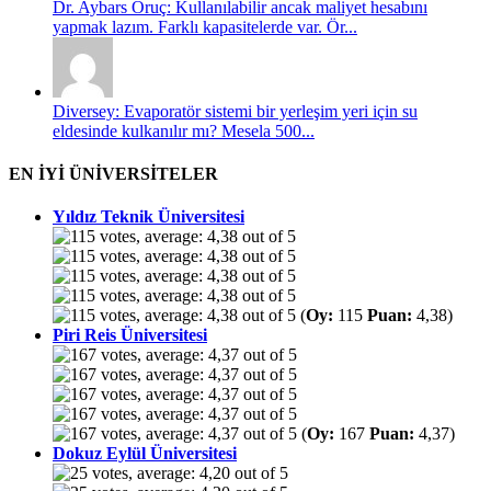
Dr. Aybars Oruç: Kullanılabilir ancak maliyet hesabını
yapmak lazım. Farklı kapasitelerde var. Ör...
Diversey: Evaporatör sistemi bir yerleşim yeri için su
eldesinde kulkanılır mı? Mesela 500...
EN İYİ ÜNİVERSİTELER
Yıldız Teknik Üniversitesi
(
Oy:
115
Puan:
4,38)
Piri Reis Üniversitesi
(
Oy:
167
Puan:
4,37)
Dokuz Eylül Üniversitesi