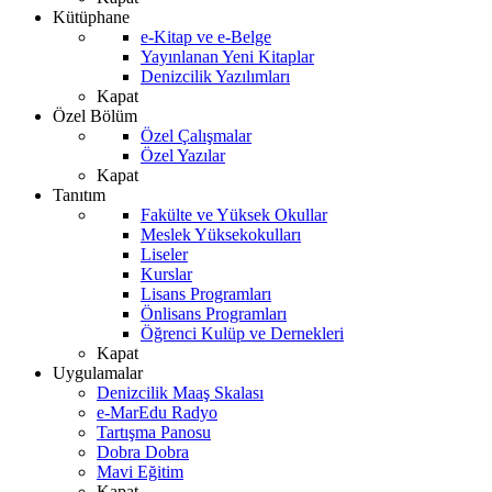
Kütüphane
e-Kitap ve e-Belge
Yayınlanan Yeni Kitaplar
Denizcilik Yazılımları
Kapat
Özel Bölüm
Özel Çalışmalar
Özel Yazılar
Kapat
Tanıtım
Fakülte ve Yüksek Okullar
Meslek Yüksekokulları
Liseler
Kurslar
Lisans Programları
Önlisans Programları
Öğrenci Kulüp ve Dernekleri
Kapat
Uygulamalar
Denizcilik Maaş Skalası
e-MarEdu Radyo
Tartışma Panosu
Dobra Dobra
Mavi Eğitim
Kapat