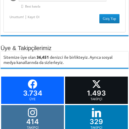
Beni hatırla
|
Unuttum!
Kayıt Ol
Üye & Takipçilerimiz
Sitemize üye olan
36,451
denizci ile birlikteyiz. Ayrıca sosyal
medya kanallarında da sizlerleyiz.
3.734
1.493
ÜYE
TAKIPÇI
414
329
TAKIPÇI
TAKIPÇI