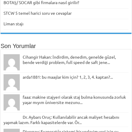
BOTAŞ/ SOCAR gibi firmalara nasıl girilir?
STCW 5 temel harici soru ve cevaplar
Liman stajı
Son Yorumlar
Cihangir Hakan: İndirdim, denedim, genelde güzel,
bende verdiği problem, full speed de saft jene...
arda1881: bu maaşlar kim için? 1, 2, 3, 4. kaptan?...
faaa: makine stajyeri olarak staj bulma konusunda zorluk
yaşar mıyım üniversite mezunu...
Dr. Aybars Oruç: Kullanılabilir ancak maliyet hesabını
yapmak lazım. Farklı kapasitelerde var. Ör...
Diversey: Evaporatör sistemi bir yerleşim yeri için su