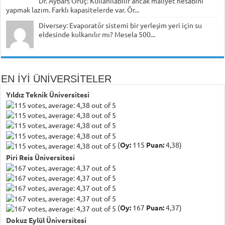
Dr. Aybars Oruç: Kullanılabilir ancak maliyet hesabını
yapmak lazım. Farklı kapasitelerde var. Ör...
Diversey: Evaporatör sistemi bir yerleşim yeri için su
eldesinde kulkanılır mı? Mesela 500...
EN İYİ ÜNİVERSİTELER
Yıldız Teknik Üniversitesi
(
Oy:
115
Puan:
4,38)
Piri Reis Üniversitesi
(
Oy:
167
Puan:
4,37)
Dokuz Eylül Üniversitesi