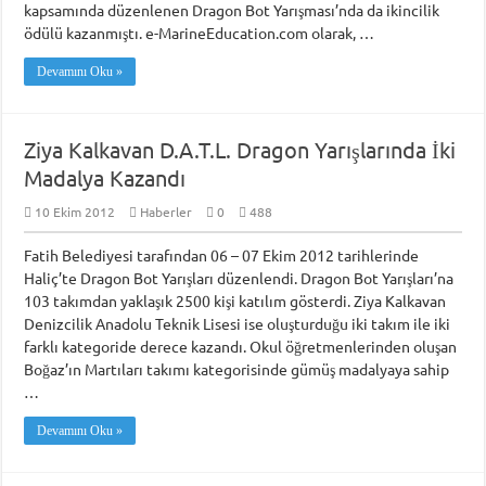
kapsamında düzenlenen Dragon Bot Yarışması’nda da ikincilik
ödülü kazanmıştı. e-MarineEducation.com olarak, …
Devamını Oku »
Ziya Kalkavan D.A.T.L. Dragon Yarışlarında İki
Madalya Kazandı
10 Ekim 2012
Haberler
0
488
Fatih Belediyesi tarafından 06 – 07 Ekim 2012 tarihlerinde
Haliç’te Dragon Bot Yarışları düzenlendi. Dragon Bot Yarışları’na
103 takımdan yaklaşık 2500 kişi katılım gösterdi. Ziya Kalkavan
Denizcilik Anadolu Teknik Lisesi ise oluşturduğu iki takım ile iki
farklı kategoride derece kazandı. Okul öğretmenlerinden oluşan
Boğaz’ın Martıları takımı kategorisinde gümüş madalyaya sahip
…
Devamını Oku »