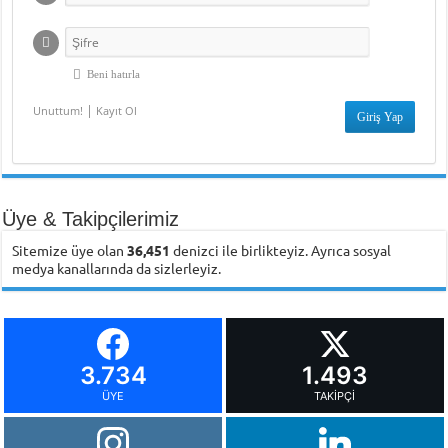
Beni hatırla
|
Unuttum!
Kayıt Ol
Üye & Takipçilerimiz
Sitemize üye olan
36,451
denizci ile birlikteyiz. Ayrıca sosyal
medya kanallarında da sizlerleyiz.
3.734
1.493
ÜYE
TAKIPÇI