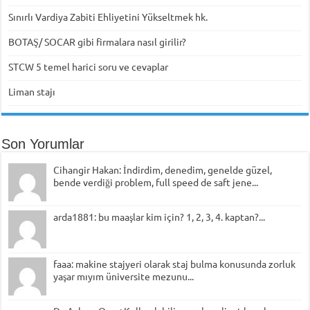
Sınırlı Vardiya Zabiti Ehliyetini Yükseltmek hk.
BOTAŞ/ SOCAR gibi firmalara nasıl girilir?
STCW 5 temel harici soru ve cevaplar
Liman stajı
Son Yorumlar
Cihangir Hakan: İndirdim, denedim, genelde güzel,
bende verdiği problem, full speed de saft jene...
arda1881: bu maaşlar kim için? 1, 2, 3, 4. kaptan?...
faaa: makine stajyeri olarak staj bulma konusunda zorluk
yaşar mıyım üniversite mezunu...