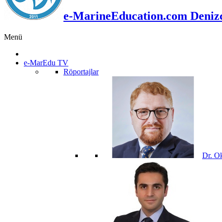
e-MarineEducation.com Denizci
Menü
e-MarEdu TV
Röportajlar
Dr. O