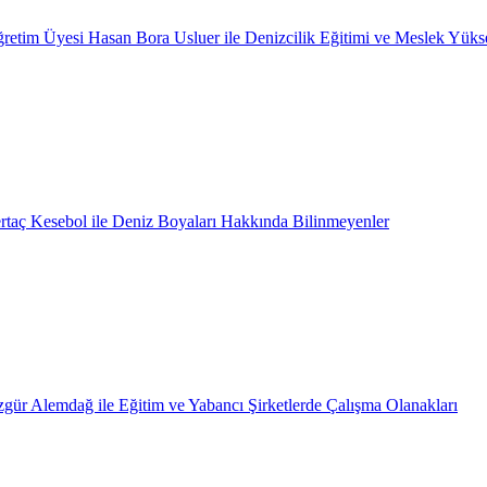
retim Üyesi Hasan Bora Usluer ile Denizcilik Eğitimi ve Meslek Yüks
rtaç Kesebol ile Deniz Boyaları Hakkında Bilinmeyenler
gür Alemdağ ile Eğitim ve Yabancı Şirketlerde Çalışma Olanakları