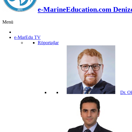
e-MarineEducation.com Denizci
Menü
e-MarEdu TV
Röportajlar
Dr. O