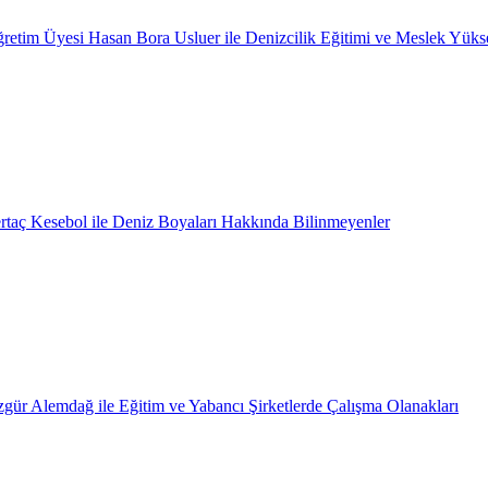
retim Üyesi Hasan Bora Usluer ile Denizcilik Eğitimi ve Meslek Yüks
rtaç Kesebol ile Deniz Boyaları Hakkında Bilinmeyenler
gür Alemdağ ile Eğitim ve Yabancı Şirketlerde Çalışma Olanakları