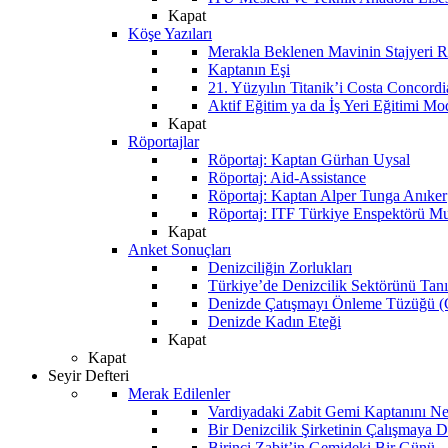
Kapat
Köşe Yazıları
Merakla Beklenen Mavinin Stajyeri Ra
Kaptanın Eşi
21. Yüzyılın Titanik’i Costa Concordi
Aktif Eğitim ya da İş Yeri Eğitimi Mo
Kapat
Röportajlar
Röportaj: Kaptan Gürhan Uysal
Röportaj: Aid-Assistance
Röportaj: Kaptan Alper Tunga Anıker
Röportaj: ITF Türkiye Enspektörü Mu
Kapat
Anket Sonuçları
Denizciliğin Zorlukları
Türkiye’de Denizcilik Sektörünü Ta
Denizde Çatışmayı Önleme Tüzüğü
Denizde Kadın Eteği
Kapat
Kapat
Seyir Defteri
Merak Edilenler
Vardiyadaki Zabit Gemi Kaptanını N
Bir Denizcilik Şirketinin Çalışmaya 
Birinci Zabit’in Gemideki Bir Günü