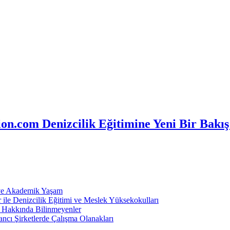
n.com Denizcilik Eğitimine Yeni Bir Bakış
 ve Akademik Yaşam
ile Denizcilik Eğitimi ve Meslek Yüksekokulları
ı Hakkında Bilinmeyenler
ncı Şirketlerde Çalışma Olanakları