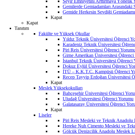
Seyir Emniyetini Arttırmaya Yönelik
Gemilerde Gemiadamları Arasındaki Sos
Gemide Herkesin Sevdiği Gemiadamı
Kapat
Kapat
Tanıtım
Fakülte ve Yüksek Okullar
Yıldız Teknik Üniversitesi Öğrenci 
Karadeniz Teknik Üniversitesi Öğren
Piri Reis Üniversitesi Öğrenci Yorum
Girne Amerikan Üniversitesi Öğrenc
İstanbul Teknik Üniversitesi Öğrenci
Dokuz Eylül Üniversitesi Öğrenci Y
İTÜ – K.K.T.C. Kampüsü Öğrenci Y
Recep Tayyip Erdoğan Üniversitesi 
Kapat
Meslek Yüksekokulları
Bahçeşehir Üniversitesi Öğrenci Yor
Uludağ Üniversitesi Öğrenci Yorumu
Galatasaray Üniversitesi Öğrenci Yo
Kapat
Liseler
Piri Reis Mesleki ve Teknik Anadolu
Hereke Nuh Çimento Mesleki ve Tekn
Gölcük Denizcilik Anadolu Meslek L