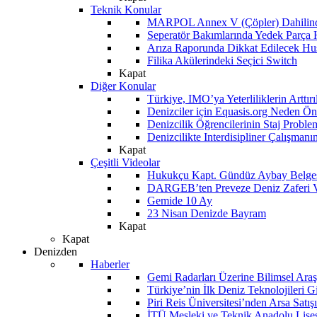
Teknik Konular
MARPOL Annex V (Çöpler) Dahilind
Seperatör Bakımlarında Yedek Parça
Arıza Raporunda Dikkat Edilecek Hu
Filika Akülerindeki Seçici Switch
Kapat
Diğer Konular
Türkiye, IMO’ya Yeterliliklerin Arttır
Denizciler için Equasis.org Neden Öne
Denizcilik Öğrencilerinin Staj Proble
Denizcilikte Interdisipliner Çalışman
Kapat
Çeşitli Videolar
Hukukçu Kapt. Gündüz Aybay Belges
DARGEB’ten Preveze Deniz Zaferi 
Gemide 10 Ay
23 Nisan Denizde Bayram
Kapat
Kapat
Denizden
Haberler
Gemi Radarları Üzerine Bilimsel Araş
Türkiye’nin İlk Deniz Teknolojileri G
Piri Reis Üniversitesi’nden Arsa Satışı
İTÜ Mesleki ve Teknik Anadolu Lisesi