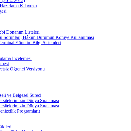
u (2014-2015)
Hazırlama Kılavuzu
gesi
bbi Donanım Listeleri
u Sorunları; Hâkim Durumun Kötüye Kullanılması
erminal Yönetim Bilgi Sistemleri
ulama İncelemesi
emesi
etsiz Öğrenci Versiyonu
li ve Belgesel Süreci
ersitelerimizin Dünya Sıralaması
ersitelerimizin Dünya Sıralaması
enizcilik Programları)
kileri