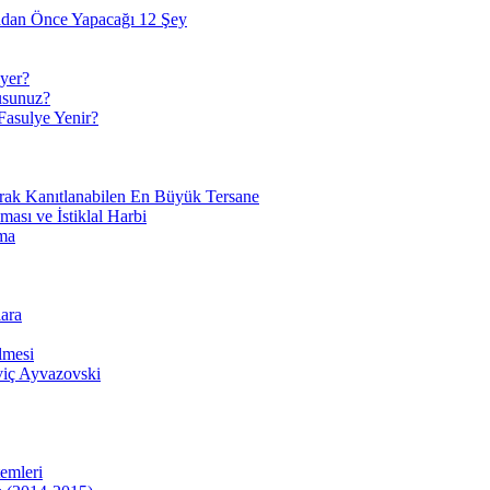
adan Önce Yapacağı 12 Şey
yer?
usunuz?
Fasulye Yenir?
arak Kanıtlanabilen En Büyük Tersane
sı ve İstiklal Harbi
ma
ara
lmesi
viç Ayvazovski
temleri