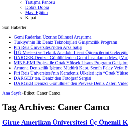
Tartışma Panosu
Dobra Dobra
Mavi Eğitim
Kapat
Son Haberler
Gemi Radarları Üzerine Bilimsel Araştırma
Türkiye’nin İlk Deniz Teknolojileri Girişimcilik Programı
Piri Reis Üniversitesi’nden Arsa Satışı
İTÜ Mesleki ve Teknik Anadolu Lisesi Öğrencilerini Geleceğin
DARGEB-Denizci Gönüllülerden Gemi İnsanlarına Mesaj Var
MINE-EMI Projesi ile Ortak Yüksek Lisans Programı Geliştirm
Armona Denizcilik İşletme Müdürü Kapt. Semih Falay Vefat Et
Piri Reis Üniversitesi’nin Karadeniz Ülkeleri için “Ortak Yüks
DARGEB’ten, Deniz’den Fotoğraf Sergisi
DARGEB Denizci Gönüllüler’den Preveze Deniz Zaferi Vide
Ana Sayfa
»
Etiket:
Caner Camcı
Tag Archives:
Caner Camcı
Girne Amerikan Üniversitesi Üç Önemli K