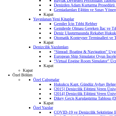
Bayrak Devletleri Performans Tablos
Denizden Adam Kurtarma Prosedürü 
Gemiadamları Eğitim ve Sınav Yöner
Kapat
Yayınlanan Yeni Kitaplar
Gemiler İçin Tıbbi Rehber
Gemilerde Olması Gereken İlaç ve Tı
Deniz Ulaştırmasında Rekabet Hukuk
Otomatik Konteyner Terminalleri ve T
Kapat
Denizcilik Yazılımları
“Simrad: Boating & Navigation” Uyg
European Ship Simulator Oyun İncel
“Virtual Engine Room Simulator” Ücr
Kapat
Kapat
Özel Bölüm
Özel Çalışmalar
Hukukçu Kapt. Gündüz Aybay Belgese
[2015] Denizcilik Eğitimi Veren Üniv
[2014] Denizcilik Eğitimi Veren Üniv
Dikey Geçiş Karşılaştırma Tablosu (D
Kapat
Özel Yazılar
COVID-19 ve Denizcilik Sektörüne Et