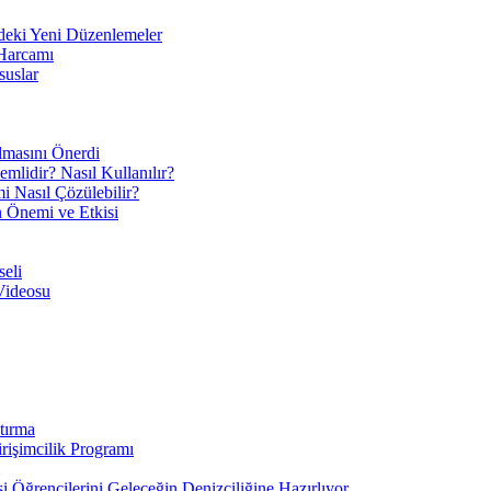
eki Yeni Düzenlemeler
 Harcamı
suslar
ılmasını Önerdi
mlidir? Nasıl Kullanılır?
mi Nasıl Çözülebilir?
ın Önemi ve Etkisi
eli
Videosu
tırma
irişimcilik Programı
 Öğrencilerini Geleceğin Denizciliğine Hazırlıyor