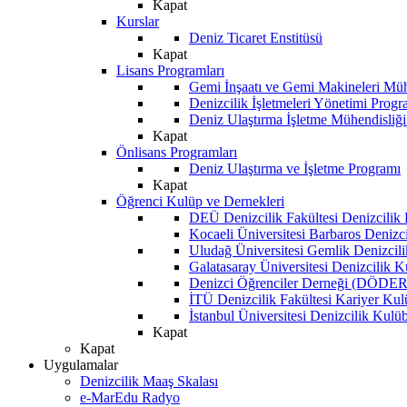
Kapat
Kurslar
Deniz Ticaret Enstitüsü
Kapat
Lisans Programları
Gemi İnşaatı ve Gemi Makineleri Müh
Denizcilik İşletmeleri Yönetimi Progr
Deniz Ulaştırma İşletme Mühendisliğ
Kapat
Önlisans Programları
Deniz Ulaştırma ve İşletme Programı
Kapat
Öğrenci Kulüp ve Dernekleri
DEÜ Denizcilik Fakültesi Denizcilik
Kocaeli Üniversitesi Barbaros Denizc
Uludağ Üniversitesi Gemlik Denizcil
Galatasaray Üniversitesi Denizcilik 
Denizci Öğrenciler Derneği (DÖDER
İTÜ Denizcilik Fakültesi Kariyer Ku
İstanbul Üniversitesi Denizcilik Kulü
Kapat
Kapat
Uygulamalar
Denizcilik Maaş Skalası
e-MarEdu Radyo