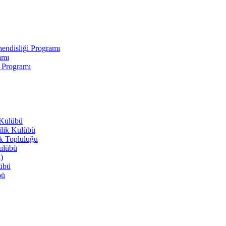
endisliği Programı
amı
i Programı
 Kulübü
ilik Kulübü
ik Topluluğu
Kulübü
)
lübü
bü