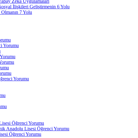
 Yapay Zeka Uygulamaları
yal İlişkileri Geliştirmenin 6 Yolu
 Olmanın 7 Yolu
Yorumu
ci Yorumu
u
i Yorumu
 Yorumu
orumu
orumu
Öğrenci Yorumu
umu
rumu
 Lisesi Öğrenci Yorumu
ik Anadolu Lisesi Öğrenci Yorumu
isesi Öğrenci Yorumu