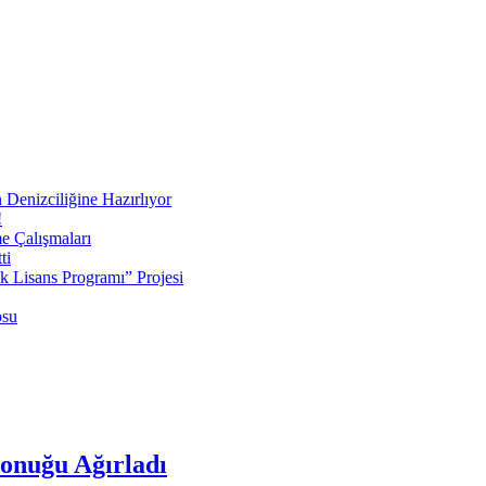
 Denizciliğine Hazırlıyor
!
e Çalışmaları
ti
ek Lisans Programı” Projesi
osu
onuğu Ağırladı