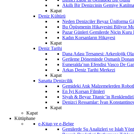
Akıllı Bir Denizcinin Gemiye Katılm
Kapat
Deniz Kültürü
Neden Denizciler Beyaz Üniforma Gi
Bu Öpüşmenin Hikayesini Biliyor M
Pazar Günleri Gemilerde Niçin Kuru 
Kadın Korsanların Hikayesi
Kapat
Deniz Tarihi
Dana Adası Tersanesi: Arkeolojik Ol
Gerileme Döneminde Osmanlı Donanma
Esmeralda’nın Efendisi Vasco De Ga
Arkas Deniz Tarihi Merkezi
Kapat
Sanatta Denizcilik
Gemideki Atık Malzemelerden Robotl
En İyi Korsan Filmleri
Siyah & Beyaz Titanic’in Renklendiri
Denizci Ressamlar: İvan Konstantino
Kapat
Kapat
Kütüphane
e-Kitap ve e-Belge
Gemilerde Su Analizleri ve Islah Yön