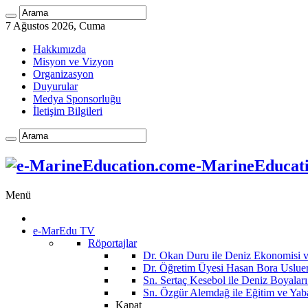
7 Ağustos 2026, Cuma
Hakkımızda
Misyon ve Vizyon
Organizasyon
Duyurular
Medya Sponsorluğu
İletişim Bilgileri
e-MarineEducatio
Menü
e-MarEdu TV
Röportajlar
Dr. Okan Duru ile Deniz Ekonomisi
Dr. Öğretim Üyesi Hasan Bora Usluer 
Sn. Sertaç Kesebol ile Deniz Boyalar
Sn. Özgür Alemdağ ile Eğitim ve Yaba
Kapat