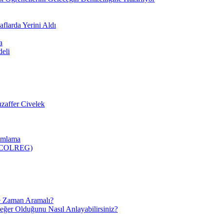
flarda Yerini Aldı
a
deli
zaffer Civelek
nımlama
 (COLREG)
e Zaman Aramalı?
Değer Olduğunu Nasıl Anlayabilirsiniz?