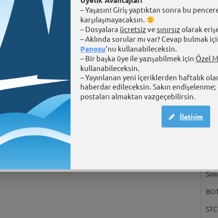
Üyelik Avantajları
– Yaşasın! Giriş yaptıktan sonra bu pencere
karşılaşmayacaksın.
– Dosyalara
ücretsiz
ve
sınırsız
olarak eriş
– Aklında sorular mı var? Cevap bulmak içi
Panosu
‘nu kullanabileceksin.
– Bir başka üye ile yazışabilmek için
Özel M
kullanabileceksin.
– Yayınlanan yeni içeriklerden haftalık ola
Tart
haberdar edileceksin. Sakın endişelenme; 
postaları almaktan vazgeçebilirsin.
Üni
ihti
İletişim
Uza
Eği
Şek
Sını
BOTA
STC