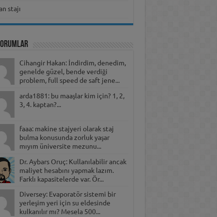
n stajı
Yorumlar
Cihangir Hakan: İndirdim, denedim,
genelde güzel, bende verdiği
problem, full speed de saft jene...
arda1881: bu maaşlar kim için? 1, 2,
3, 4. kaptan?...
faaa: makine stajyeri olarak staj
bulma konusunda zorluk yaşar
mıyım üniversite mezunu...
Dr. Aybars Oruç: Kullanılabilir ancak
maliyet hesabını yapmak lazım.
Farklı kapasitelerde var. Ör...
Diversey: Evaporatör sistemi bir
yerleşim yeri için su eldesinde
kulkanılır mı? Mesela 500...