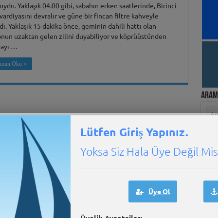
ydu. Yaklaşık 04.00 gibi, sabahın erken saatlerinde, Birinci
vardiyasını devralır ve güne bir fincan filtre kahveyle
dı. Yaklaşık 15 dakika önce, geminin dahili hattı olan
onun uzaktan gelen zilini duyabiliyor ve köprüüstünden
yayı …
mını Oku »
Aram
Lütfen Giriş Yapınız.
Yoksa Siz Hala Üye Değil Misi
e-Mar
Üye Ol