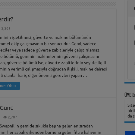
Hukukçu Kapt.
Deniz Ekonomisi
Gemi Kaptanını Ne
Analizleri ve Islah
Üzerine Bilimsel
Üniversitesi
Hasan Bora Usluer
Deniz Teknolojileri
Üniversitesi
Şirketinin
ile 
Gem
Üni
Gündüz Aybay
ve Akademik
Zaman Aramalı?
Öğrenci Yorumu
Yöntemleri
Araştırma
ile Denizcilik
Çalışmaya Değer
Öğrenci Yorumu
Girişimcilik
Hak
Öğ
Belgeseli ve
Yaşam
Eğitimi ve Meslek
Olduğunu Nasıl
Programı
Bili
Belgesel Süreci
Yüksekokulları
Anlayabilirsiniz?
erdir?
3,395
eminin işletilmesi, güverte ve makine bölümünün
mel ekip çalışmasının bir sonucudur. Gemi, sadece
ciler veya sadece güverte zabitleriyle çalıştırılamaz.
Karadeniz Teknik
Girne Amerikan
e bölümü, geminin makinelerinin güvenli çalışmasını
Üniversitesi
Üniversitesi
an, güverte bölümü ise, güverte zabitlerinin seyirle ilgili
Öğrenci Yorumu
Öğrenci Yorumu
Öğ
inin verimli çalışmasıyla doğrudan ilişkili, makine dairesi
gili olanlar hariç diğer önemli görevleri yapan …
mını Oku »
Üye &
Sit
r Günü
birl
da s
2,707
Swapnil’in gemide sıklıkla başına gelen en sıradan
im, her sabah erkenden burnuna gelen filtre kahvenin