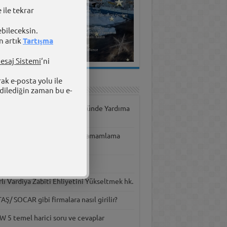
 ile tekrar
ebileceksin.
n artık
Tartışma
esaj Sistemi
‘ni
rak e-posta yolu ile
ışma Panosu
dilediğin zaman bu e-
versite tercihinde ve bölümünde Yardıma
yacım var
kyol Vardiya Mühendisliği Tamamlama
timi
er hastasıyım.
rlı Vardiya Zabiti Ehliyetini Yükseltmek hk.
Ş/ SOCAR gibi firmalara nasıl girilir?
W 5 temel harici soru ve cevaplar