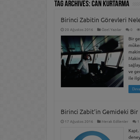
Tag Archives:
can kurtarma
Birinci Zabitin Görevleri Nel
20 Ağustos 2016
Özel Yazılar
0
Bir g
mükem
makine
Makin
sağlay
ve gem
ile il
Deva
Birinci Zabit’in Gemideki Bi
17 Ağustos 2016
Merak Edilenler
1
Kapt. 
deney