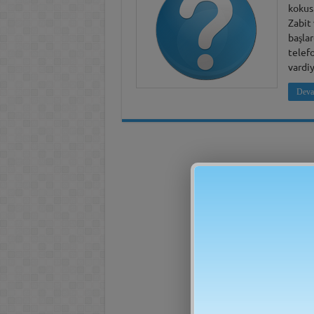
kokusu
Zabit 
başlar
telef
vardi
Deva