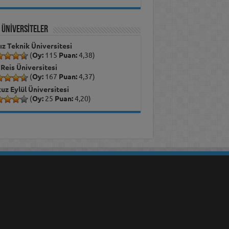
İ ÜNİVERSİTELER
dız Teknik Üniversitesi
(
Oy:
115
Puan:
4,38)
 Reis Üniversitesi
(
Oy:
167
Puan:
4,37)
uz Eylül Üniversitesi
(
Oy:
25
Puan:
4,20)