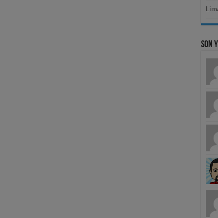
Lima
Son 