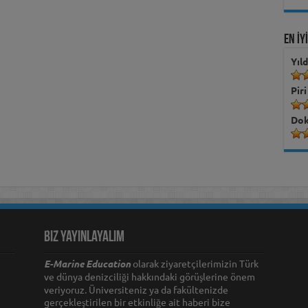
EN İY
Yıl
Piri
Dok
Biz Yayınlayalım
E-Marine Education
olarak ziyaretçilerimizin Türk
ve dünya denizciliği hakkındaki görüşlerine önem
veriyoruz. Üniversiteniz ya da fakültenizde
gerçekleştirilen bir etkinliğe ait haberi bize