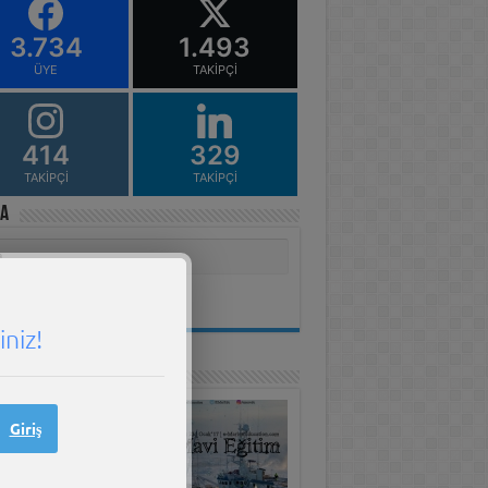
3.734
1.493
ÜYE
TAKIPÇI
414
329
TAKIPÇI
TAKIPÇI
a
niz!
Edu Yayınları
Giriş