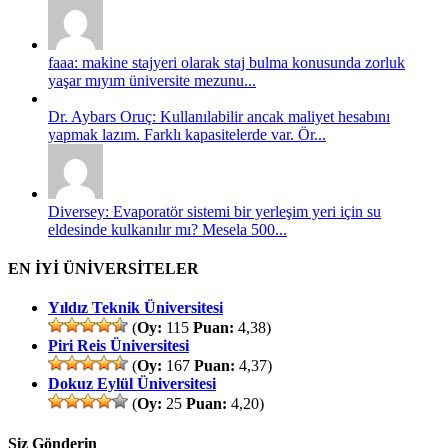
faaa: makine stajyeri olarak staj bulma konusunda zorluk
yaşar mıyım üniversite mezunu...
Dr. Aybars Oruç: Kullanılabilir ancak maliyet hesabını
yapmak lazım. Farklı kapasitelerde var. Ör...
Diversey: Evaporatör sistemi bir yerleşim yeri için su
eldesinde kulkanılır mı? Mesela 500...
EN İYİ ÜNİVERSİTELER
Yıldız Teknik Üniversitesi
(
Oy:
115
Puan:
4,38)
Piri Reis Üniversitesi
(
Oy:
167
Puan:
4,37)
Dokuz Eylül Üniversitesi
(
Oy:
25
Puan:
4,20)
Siz Gönderin