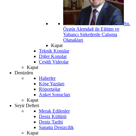
Sn.
Özgür Alemdağ ile Eğitim ve
Yabancı Şirketlerde Çalışma
Olanakları
Kapat
Teknik Konular
Diğer Konular
Çeşitli Videolar
Kapat
Denizden
Haberler
Köşe Yazıları
Röportajlar
Anket Sonuçları
Kapat
Seyir Defteri
Merak Edilenler
Deniz Kültürü
Deniz Tarihi
Sanatta Denizcilik
Kapat