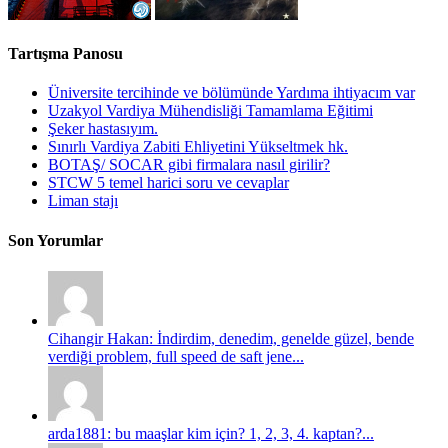
Tartışma Panosu
Üniversite tercihinde ve bölümünde Yardıma ihtiyacım var
Uzakyol Vardiya Mühendisliği Tamamlama Eğitimi
Şeker hastasıyım.
Sınırlı Vardiya Zabiti Ehliyetini Yükseltmek hk.
BOTAŞ/ SOCAR gibi firmalara nasıl girilir?
STCW 5 temel harici soru ve cevaplar
Liman stajı
Son Yorumlar
Cihangir Hakan: İndirdim, denedim, genelde güzel, bende
verdiği problem, full speed de saft jene...
arda1881: bu maaşlar kim için? 1, 2, 3, 4. kaptan?...