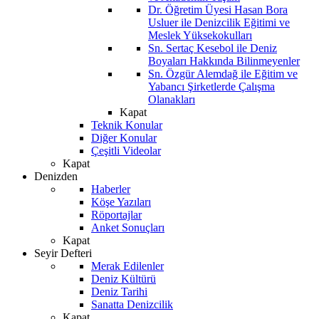
Dr. Öğretim Üyesi Hasan Bora
Usluer ile Denizcilik Eğitimi ve
Meslek Yüksekokulları
Sn. Sertaç Kesebol ile Deniz
Boyaları Hakkında Bilinmeyenler
Sn. Özgür Alemdağ ile Eğitim ve
Yabancı Şirketlerde Çalışma
Olanakları
Kapat
Teknik Konular
Diğer Konular
Çeşitli Videolar
Kapat
Denizden
Haberler
Köşe Yazıları
Röportajlar
Anket Sonuçları
Kapat
Seyir Defteri
Merak Edilenler
Deniz Kültürü
Deniz Tarihi
Sanatta Denizcilik
Kapat