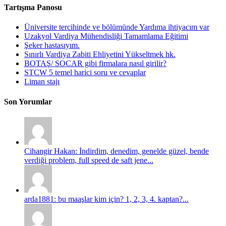
Tartışma Panosu
Üniversite tercihinde ve bölümünde Yardıma ihtiyacım var
Uzakyol Vardiya Mühendisliği Tamamlama Eğitimi
Şeker hastasıyım.
Sınırlı Vardiya Zabiti Ehliyetini Yükseltmek hk.
BOTAŞ/ SOCAR gibi firmalara nasıl girilir?
STCW 5 temel harici soru ve cevaplar
Liman stajı
Son Yorumlar
Cihangir Hakan: İndirdim, denedim, genelde güzel, bende
verdiği problem, full speed de saft jene...
arda1881: bu maaşlar kim için? 1, 2, 3, 4. kaptan?...