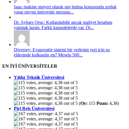
faaa: makine stajyeri olarak staj bulma konusunda zorluk
yaşar mıyım üniversite mezunu...
Dr. Aybars Oruç: Kullanılabilir ancak maliyet hesabını
yapmak lazım. Farklı kapasitelerde var. Ör...
Diversey: Evaporatör sistemi bir yerleşim yeri için su
eldesinde kulkanılır mı? Mesela 500...
EN İYİ ÜNİVERSİTELER
Yıldız Teknik Üniversitesi
(
Oy:
115
Puan:
4,38)
Piri Reis Üniversitesi