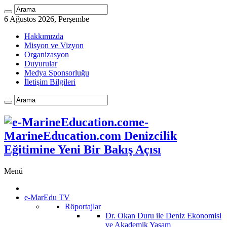
6 Ağustos 2026, Perşembe
Hakkımızda
Misyon ve Vizyon
Organizasyon
Duyurular
Medya Sponsorluğu
İletişim Bilgileri
e-
MarineEducation.com Denizcilik
Eğitimine Yeni Bir Bakış Açısı
Menü
e-MarEdu TV
Röportajlar
Dr. Okan Duru ile Deniz Ekonomisi
ve Akademik Yaşam