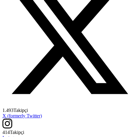
1.493
Takipçi
X (formerly Twitter)
414
Takipçi