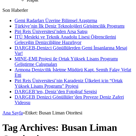
Son Haberler
Gemi Radarları Üzerine Bilimsel Araştırma
Türkiye’nin İlk Deniz Teknolojileri Girişimcilik Programı
Piri Reis Üniversitesi’nden Arsa Satışı
İTÜ Mesleki ve Teknik Anadolu Lisesi Öğrencilerini
Geleceğin Denizciliğine Hazırlıyor
DARGEB-Denizci Gönüllülerden Gemi İnsanlarına Mesaj
Var!
MINE-EMI Projesi ile Ortak Yüksek Lisans Programı
Geliştirme Çalışmaları
Armona Denizcilik İşletme Müdürü Kapt. Semih Falay Vefat
Etti
Piri Reis Üniversitesi’nin Karadeniz Ülkeleri için “Ortak
Yüksek Lisans Programı” Projesi
DARGEB’ten, Deniz’den Fotoğraf Sergisi
DARGEB Denizci Gönüllüler’den Preveze Deniz Zaferi
Videosu
Ana Sayfa
»
Etiket:
Busan Liman Otoritesi
Tag Archives:
Busan Liman