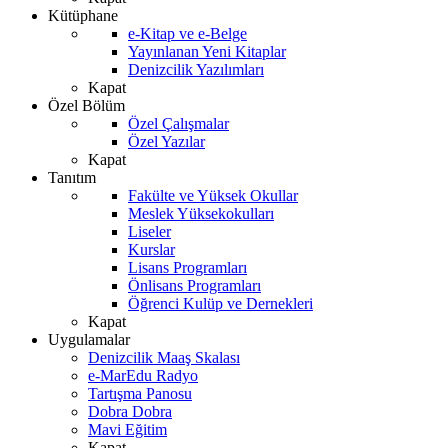
Kütüphane
e-Kitap ve e-Belge
Yayınlanan Yeni Kitaplar
Denizcilik Yazılımları
Kapat
Özel Bölüm
Özel Çalışmalar
Özel Yazılar
Kapat
Tanıtım
Fakülte ve Yüksek Okullar
Meslek Yüksekokulları
Liseler
Kurslar
Lisans Programları
Önlisans Programları
Öğrenci Kulüp ve Dernekleri
Kapat
Uygulamalar
Denizcilik Maaş Skalası
e-MarEdu Radyo
Tartışma Panosu
Dobra Dobra
Mavi Eğitim
Kapat