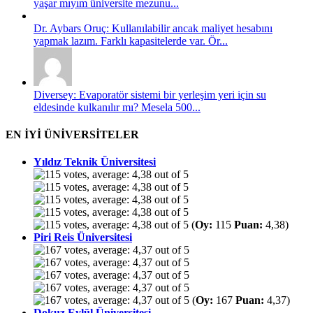
yaşar mıyım üniversite mezunu...
Dr. Aybars Oruç: Kullanılabilir ancak maliyet hesabını
yapmak lazım. Farklı kapasitelerde var. Ör...
Diversey: Evaporatör sistemi bir yerleşim yeri için su
eldesinde kulkanılır mı? Mesela 500...
EN İYİ ÜNİVERSİTELER
Yıldız Teknik Üniversitesi
(
Oy:
115
Puan:
4,38)
Piri Reis Üniversitesi
(
Oy:
167
Puan:
4,37)
Dokuz Eylül Üniversitesi