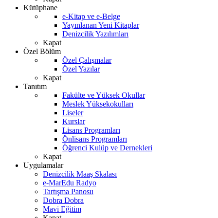
Kütüphane
e-Kitap ve e-Belge
Yayınlanan Yeni Kitaplar
Denizcilik Yazılımları
Kapat
Özel Bölüm
Özel Çalışmalar
Özel Yazılar
Kapat
Tanıtım
Fakülte ve Yüksek Okullar
Meslek Yüksekokulları
Liseler
Kurslar
Lisans Programları
Önlisans Programları
Öğrenci Kulüp ve Dernekleri
Kapat
Uygulamalar
Denizcilik Maaş Skalası
e-MarEdu Radyo
Tartışma Panosu
Dobra Dobra
Mavi Eğitim
Kapat