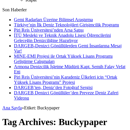
Son Haberler
Gemi Radarları Üzerine Bilimsel Araştırma
Türkiye’nin İlk Deniz Teknolojileri Girişimcilik Programı
Piri Reis Üniversitesi’nden Arsa Satışı
İTÜ Mesleki ve Teknik Anadolu Lisesi Öğrencilerini
Geleceğin Denizciliğine Hazırlıyor
DARGEB-Denizci Gönüllülerden Gemi İnsanlarına Mesaj
Var!
MINE-EMI Projesi ile Ortak Yüksek Lisans Programı
Geliştirme Çalışmaları
Armona Denizcilik İşletme Müdürü Kapt. Semih Falay Vefat
Etti
Piri Reis Üniversitesi’nin Karadeniz Ülkeleri için “Ortak
Yüksek Lisans Programı” Projesi
DARGEB’ten, Deniz’den Fotoğraf Sergisi
DARGEB Denizci Gönüllüler’den Preveze Deniz Zaferi
Videosu
Ana Sayfa
»
Etiket:
Buckypaper
Tag Archives:
Buckypaper