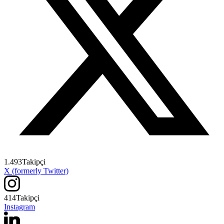
1.493
Takipçi
X (formerly Twitter)
414
Takipçi
Instagram