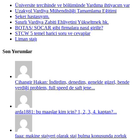
Üniversite tercihinde ve bölümünde Yardıma ihtiyacım var
Uzakyol Vardiya Mühendisliği Tamamlama Eğitimi
Şeker hastasıyım.
Sınırlı Vardiya Zabiti Ehliyetini Yükseltmek hk.
BOTAŞ/ SOCAR gibi firmalara nasıl girilir?
STCW 5 temel harici soru ve cevaplar
Liman stajı
Son Yorumlar
Cihangir Hakan: İndirdim, denedim, genelde güzel, bende
verdiği problem, full speed de saft jene...
arda1881: bu maaşlar kim için? 1, 2, 3, 4. kaptan?...
faaa: makine stajyeri olarak staj bulma konusunda zorluk