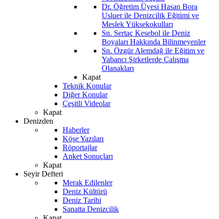
Dr. Öğretim Üyesi Hasan Bora
Usluer ile Denizcilik Eğitimi ve
Meslek Yüksekokulları
Sn. Sertaç Kesebol ile Deniz
Boyaları Hakkında Bilinmeyenler
Sn. Özgür Alemdağ ile Eğitim ve
Yabancı Şirketlerde Çalışma
Olanakları
Kapat
Teknik Konular
Diğer Konular
Çeşitli Videolar
Kapat
Denizden
Haberler
Köşe Yazıları
Röportajlar
Anket Sonuçları
Kapat
Seyir Defteri
Merak Edilenler
Deniz Kültürü
Deniz Tarihi
Sanatta Denizcilik
Kapat