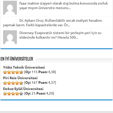
faaa: makine stajyeri olarak staj bulma konusunda zorluk
yaşar mıyım üniversite mezunu...
Dr. Aybars Oruç: Kullanılabilir ancak maliyet hesabını
yapmak lazım. Farklı kapasitelerde var. Ör...
Diversey: Evaporatör sistemi bir yerleşim yeri için su
eldesinde kulkanılır mı? Mesela 500...
EN İYİ ÜNİVERSİTELER
Yıldız Teknik Üniversitesi
(
Oy:
115
Puan:
4,38)
Piri Reis Üniversitesi
(
Oy:
167
Puan:
4,37)
Dokuz Eylül Üniversitesi
(
Oy:
25
Puan:
4,20)