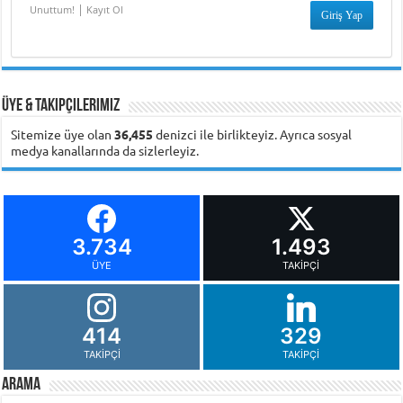
|
Unuttum!
Kayıt Ol
Üye & Takipçilerimiz
Sitemize üye olan
36,455
denizci ile birlikteyiz. Ayrıca sosyal
medya kanallarında da sizlerleyiz.
3.734
1.493
ÜYE
TAKIPÇI
414
329
TAKIPÇI
TAKIPÇI
Arama