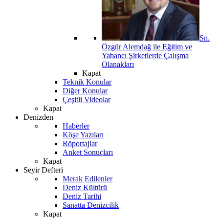
Sn.
Özgür Alemdağ ile Eğitim ve
Yabancı Şirketlerde Çalışma
Olanakları
Kapat
Teknik Konular
Diğer Konular
Çeşitli Videolar
Kapat
Denizden
Haberler
Köşe Yazıları
Röportajlar
Anket Sonuçları
Kapat
Seyir Defteri
Merak Edilenler
Deniz Kültürü
Deniz Tarihi
Sanatta Denizcilik
Kapat