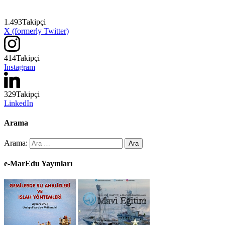
1.493
Takipçi
X (formerly Twitter)
414
Takipçi
Instagram
329
Takipçi
LinkedIn
Arama
Arama:
e-MarEdu Yayınları