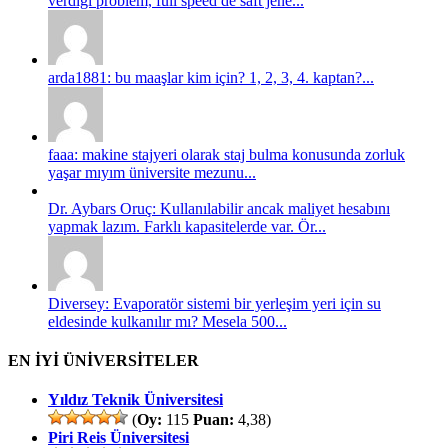
verdiği problem, full speed de saft jene...
arda1881: bu maaşlar kim için? 1, 2, 3, 4. kaptan?...
faaa: makine stajyeri olarak staj bulma konusunda zorluk
yaşar mıyım üniversite mezunu...
Dr. Aybars Oruç: Kullanılabilir ancak maliyet hesabını
yapmak lazım. Farklı kapasitelerde var. Ör...
Diversey: Evaporatör sistemi bir yerleşim yeri için su
eldesinde kulkanılır mı? Mesela 500...
EN İYİ ÜNİVERSİTELER
Yıldız Teknik Üniversitesi
(
Oy:
115
Puan:
4,38)
Piri Reis Üniversitesi