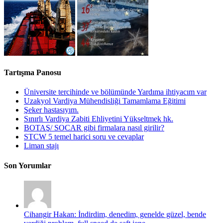
Tartışma Panosu
Üniversite tercihinde ve bölümünde Yardıma ihtiyacım var
Uzakyol Vardiya Mühendisliği Tamamlama Eğitimi
Şeker hastasıyım.
Sınırlı Vardiya Zabiti Ehliyetini Yükseltmek hk.
BOTAŞ/ SOCAR gibi firmalara nasıl girilir?
STCW 5 temel harici soru ve cevaplar
Liman stajı
Son Yorumlar
Cihangir Hakan: İndirdim, denedim, genelde güzel, bende