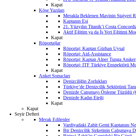
Kapat
Köşe Yazıları
Merakla Beklenen Mavinin Stajyeri Ra
Kaptanın Eşi
21. Yüzyılın Titanik’i Costa Concordi
Aktif Eğitim ya da İş Yeri Eğitimi Mo
Kapat
Röportajlar
Röportaj: Kaptan Gürhan Uysal
Röportaj: Aid-Assistance
Röportaj: Kaptan Alper Tunga Anıker
Röportaj: ITF Türkiye Enspektörü Mu
Kapat
Anket Sonuçları
Denizciliğin Zorlukları
Türkiye’de Denizcilik Sektörünü Ta
Denizde Çatışmayı Önleme Tüzüğü
Denizde Kadın Eteği
Kapat
Kapat
Seyir Defteri
Merak Edilenler
Vardiyadaki Zabit Gemi Kaptanını N
Bir Denizcilik Şirketinin Çalışmaya 
Birinci Zabit’in Gemideki Bir Günü