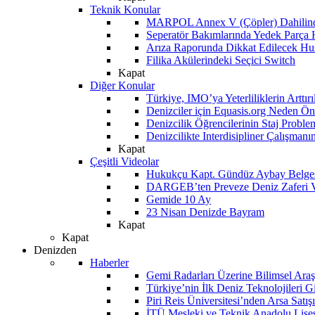
Teknik Konular
MARPOL Annex V (Çöpler) Dahilind
Seperatör Bakımlarında Yedek Parça
Arıza Raporunda Dikkat Edilecek Hu
Filika Akülerindeki Seçici Switch
Kapat
Diğer Konular
Türkiye, IMO’ya Yeterliliklerin Arttır
Denizciler için Equasis.org Neden Öne
Denizcilik Öğrencilerinin Staj Proble
Denizcilikte Interdisipliner Çalışman
Kapat
Çeşitli Videolar
Hukukçu Kapt. Gündüz Aybay Belges
DARGEB’ten Preveze Deniz Zaferi 
Gemide 10 Ay
23 Nisan Denizde Bayram
Kapat
Kapat
Denizden
Haberler
Gemi Radarları Üzerine Bilimsel Araş
Türkiye’nin İlk Deniz Teknolojileri G
Piri Reis Üniversitesi’nden Arsa Satışı
İTÜ Mesleki ve Teknik Anadolu Lisesi