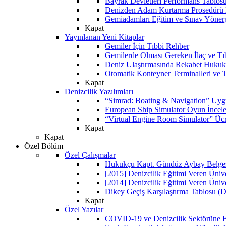
Bayrak Devletleri Performans Tablos
Denizden Adam Kurtarma Prosedürü 
Gemiadamları Eğitim ve Sınav Yöner
Kapat
Yayınlanan Yeni Kitaplar
Gemiler İçin Tıbbi Rehber
Gemilerde Olması Gereken İlaç ve Tı
Deniz Ulaştırmasında Rekabet Hukuk
Otomatik Konteyner Terminalleri ve T
Kapat
Denizcilik Yazılımları
“Simrad: Boating & Navigation” Uyg
European Ship Simulator Oyun İncel
“Virtual Engine Room Simulator” Ücr
Kapat
Kapat
Özel Bölüm
Özel Çalışmalar
Hukukçu Kapt. Gündüz Aybay Belgese
[2015] Denizcilik Eğitimi Veren Üniv
[2014] Denizcilik Eğitimi Veren Üniv
Dikey Geçiş Karşılaştırma Tablosu (D
Kapat
Özel Yazılar
COVID-19 ve Denizcilik Sektörüne Et