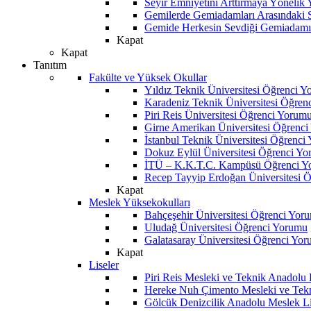
Seyir Emniyetini Arttırmaya Yönelik
Gemilerde Gemiadamları Arasındaki Sos
Gemide Herkesin Sevdiği Gemiadamı
Kapat
Kapat
Tanıtım
Fakülte ve Yüksek Okullar
Yıldız Teknik Üniversitesi Öğrenci 
Karadeniz Teknik Üniversitesi Öğren
Piri Reis Üniversitesi Öğrenci Yorum
Girne Amerikan Üniversitesi Öğrenc
İstanbul Teknik Üniversitesi Öğrenci
Dokuz Eylül Üniversitesi Öğrenci Y
İTÜ – K.K.T.C. Kampüsü Öğrenci Y
Recep Tayyip Erdoğan Üniversitesi 
Kapat
Meslek Yüksekokulları
Bahçeşehir Üniversitesi Öğrenci Yor
Uludağ Üniversitesi Öğrenci Yorumu
Galatasaray Üniversitesi Öğrenci Yo
Kapat
Liseler
Piri Reis Mesleki ve Teknik Anadolu
Hereke Nuh Çimento Mesleki ve Tekn
Gölcük Denizcilik Anadolu Meslek L