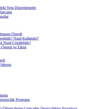
eki Yeni Düzenlemeler
 Harcamı
suslar
ılmasını Önerdi
mlidir? Nasıl Kullanılır?
mi Nasıl Çözülebilir?
ın Önemi ve Etkisi
eli
Videosu
tırma
irişimcilik Programı
 Öğrencilerini Geleceğin Denizciliğine Hazırlıyor