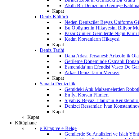
Akıllı Bir Denizcinin Gemiye Katılm
Kapat
Deniz Kültürü
Neden Denizciler Beyaz Üniforma Gi
Bu Öpüşmenin Hikayesini Biliyor M
Pazar Günleri Gemilerde Niçin Kuru 
Kadın Korsanların Hikayesi
Kapat
Deniz Tarihi
Dana Adası Tersanesi: Arkeolojik Ol
Gerileme Döneminde Osmanlı Donanma
Esmeralda’nın Efendisi Vasco De Ga
Arkas Deniz Tarihi Merkezi
Kapat
Sanatta Denizcilik
Gemideki Atık Malzemelerden Robotl
En İyi Korsan Filmleri
Siyah & Beyaz Titanic’in Renklendiri
Denizci Ressamlar: İvan Konstantino
Kapat
Kapat
Kütüphane
e-Kitap ve e-Belge
Gemilerde Su Analizleri ve Islah Yön