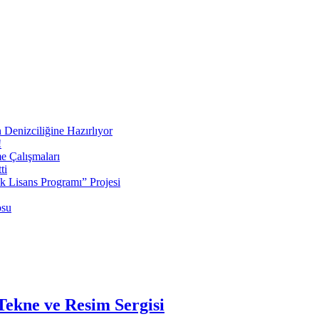
 Denizciliğine Hazırlıyor
!
e Çalışmaları
ti
ek Lisans Programı” Projesi
osu
ekne ve Resim Sergisi