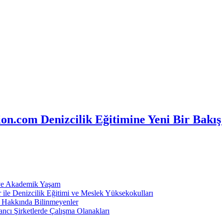
n.com Denizcilik Eğitimine Yeni Bir Bakış
 ve Akademik Yaşam
ile Denizcilik Eğitimi ve Meslek Yüksekokulları
ı Hakkında Bilinmeyenler
ncı Şirketlerde Çalışma Olanakları