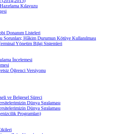
u (2014-2015)
Hazırlama Kılavuzu
gesi
bbi Donanım Listeleri
u Sorunları; Hâkim Durumun Kötüye Kullanılması
erminal Yönetim Bilgi Sistemleri
ulama İncelemesi
emesi
etsiz Öğrenci Versiyonu
li ve Belgesel Süreci
ersitelerimizin Dünya Sıralaması
ersitelerimizin Dünya Sıralaması
enizcilik Programları)
kileri