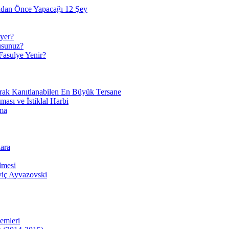
adan Önce Yapacağı 12 Şey
yer?
usunuz?
Fasulye Yenir?
arak Kanıtlanabilen En Büyük Tersane
sı ve İstiklal Harbi
ma
ara
lmesi
viç Ayvazovski
temleri