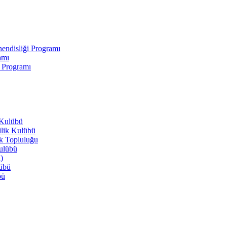
endisliği Programı
amı
i Programı
 Kulübü
ilik Kulübü
ik Topluluğu
Kulübü
)
lübü
bü