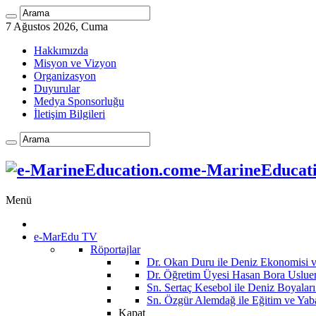
7 Ağustos 2026, Cuma
Hakkımızda
Misyon ve Vizyon
Organizasyon
Duyurular
Medya Sponsorluğu
İletişim Bilgileri
e-MarineEducatio
Menü
e-MarEdu TV
Röportajlar
Dr. Okan Duru ile Deniz Ekonomisi
Dr. Öğretim Üyesi Hasan Bora Usluer 
Sn. Sertaç Kesebol ile Deniz Boyalar
Sn. Özgür Alemdağ ile Eğitim ve Yaba
Kapat