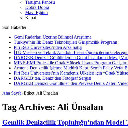
Tartışma Panosu
Dobra Dobra
Mavi Eğitim
Kapat
Son Haberler
Gemi Radarları Üzerine Bilimsel Araştırma
Türkiye’nin İlk Deniz Teknolojileri Girişimcilik Programı
Piri Reis Üniversitesi’nden Arsa Satışı
İTÜ Mesleki ve Teknik Anadolu Lisesi Öğrencilerini Geleceğin
DARGEB-Denizci Gönüllülerden Gemi İnsanlarına Mesaj Var
MINE-EMI Projesi ile Ortak Yüksek Lisans Programı Geliştirm
Armona Denizcilik İşletme Müdürü Kapt. Semih Falay Vefat Et
Piri Reis Üniversitesi’nin Karadeniz Ülkeleri için “Ortak Yüks
DARGEB’ten, Deniz’den Fotoğraf Sergisi
DARGEB Denizci Gönüllüler’den Preveze Deniz Zaferi Vide
Ana Sayfa
»
Etiket:
Ali Ünsalan
Tag Archives:
Ali Ünsalan
Gemlik Denizcilik Topluluğu’ndan Model T