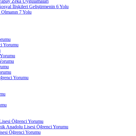
 Yapay Zeka Uygulamaları
yal İlişkileri Geliştirmenin 6 Yolu
 Olmanın 7 Yolu
Yorumu
ci Yorumu
u
i Yorumu
 Yorumu
orumu
orumu
Öğrenci Yorumu
umu
rumu
 Lisesi Öğrenci Yorumu
ik Anadolu Lisesi Öğrenci Yorumu
isesi Öğrenci Yorumu