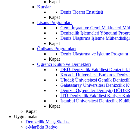
Kapat
Kurslar
Deniz Ticaret Enstitüsü
Kapat
Lisans Programları
Gemi İnşaatı ve Gemi Makineleri Müh
Denizcilik İşletmeleri Yönetimi Progr
Deniz Ulaştırma İşletme Mühendisliğ
Kapat
Önlisans Programları
Deniz Ulaştırma ve İşletme Programı
Kapat
Öğrenci Kulüp ve Dernekleri
DEÜ Denizcilik Fakültesi Denizcilik
Kocaeli Üniversitesi Barbaros Denizc
Uludağ Üniversitesi Gemlik Denizcil
Galatasaray Üniversitesi Denizcilik 
Denizci Öğrenciler Derneği (DÖDER
İTÜ Denizcilik Fakültesi Kariyer Ku
İstanbul Üniversitesi Denizcilik Kulü
Kapat
Kapat
Uygulamalar
Denizcilik Maaş Skalası
e-MarEdu Radyo