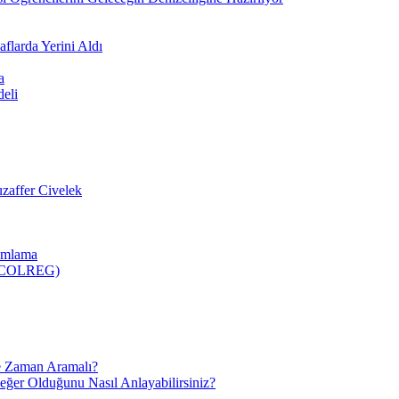
flarda Yerini Aldı
a
deli
zaffer Civelek
nımlama
 (COLREG)
e Zaman Aramalı?
Değer Olduğunu Nasıl Anlayabilirsiniz?