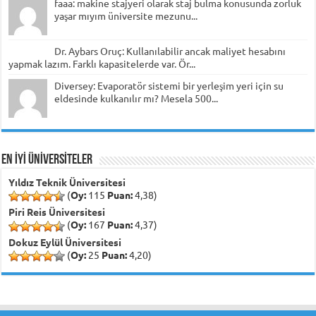
faaa: makine stajyeri olarak staj bulma konusunda zorluk
yaşar mıyım üniversite mezunu...
Dr. Aybars Oruç: Kullanılabilir ancak maliyet hesabını
yapmak lazım. Farklı kapasitelerde var. Ör...
Diversey: Evaporatör sistemi bir yerleşim yeri için su
eldesinde kulkanılır mı? Mesela 500...
EN İYİ ÜNİVERSİTELER
Yıldız Teknik Üniversitesi
(
Oy:
115
Puan:
4,38)
Piri Reis Üniversitesi
(
Oy:
167
Puan:
4,37)
Dokuz Eylül Üniversitesi
(
Oy:
25
Puan:
4,20)