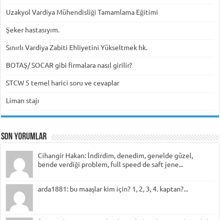
Uzakyol Vardiya Mühendisliği Tamamlama Eğitimi
Şeker hastasıyım.
Sınırlı Vardiya Zabiti Ehliyetini Yükseltmek hk.
BOTAŞ/ SOCAR gibi firmalara nasıl girilir?
STCW 5 temel harici soru ve cevaplar
Liman stajı
Son Yorumlar
Cihangir Hakan: İndirdim, denedim, genelde güzel,
bende verdiği problem, full speed de saft jene...
arda1881: bu maaşlar kim için? 1, 2, 3, 4. kaptan?...