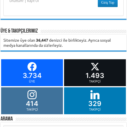
|
Unuttum!
Kayıt Ol
Üye & Takipçilerimiz
Sitemize üye olan
36,447
denizci ile birlikteyiz. Ayrıca sosyal
medya kanallarında da sizlerleyiz.
3.734
1.493
ÜYE
TAKIPÇI
414
329
TAKIPÇI
TAKIPÇI
Arama