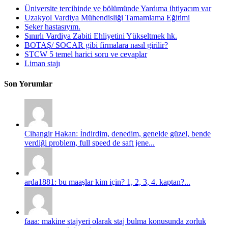
Üniversite tercihinde ve bölümünde Yardıma ihtiyacım var
Uzakyol Vardiya Mühendisliği Tamamlama Eğitimi
Şeker hastasıyım.
Sınırlı Vardiya Zabiti Ehliyetini Yükseltmek hk.
BOTAŞ/ SOCAR gibi firmalara nasıl girilir?
STCW 5 temel harici soru ve cevaplar
Liman stajı
Son Yorumlar
Cihangir Hakan: İndirdim, denedim, genelde güzel, bende
verdiği problem, full speed de saft jene...
arda1881: bu maaşlar kim için? 1, 2, 3, 4. kaptan?...
faaa: makine stajyeri olarak staj bulma konusunda zorluk