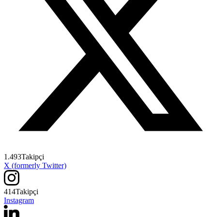
1.493
Takipçi
X (formerly Twitter)
414
Takipçi
Instagram