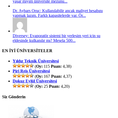
yaşar mıyım üniversite mezunu...
Dr. Aybars Oruç: Kullanılabilir ancak maliyet hesabını
yapmak lazım. Farklı kapasitelerde var. Ör...
Diversey: Evaporatör sistemi bir yerleşim yeri için su
eldesinde kulkanılır mı? Mesela 500...
EN İYİ ÜNİVERSİTELER
Yıldız Teknik Üniversitesi
(
Oy:
115
Puan:
4,38)
Piri Reis Üniversitesi
(
Oy:
167
Puan:
4,37)
Dokuz Eylül Üniversitesi
(
Oy:
25
Puan:
4,20)
Siz Gönderin