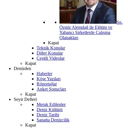
Sn.
Özgür Alemdağ ile Eğitim ve
Yabancı Şirketlerde Çalışma
Olanakları
Kapat
Teknik Konular
Diğer Konular
Çeşitli Videolar
Kapat
Denizden
Haberler
Köşe Yazıları
Röportajlar
Anket Sonuçları
Kapat
Seyir Defteri
Merak Edilenler
Deniz Kültürü
Deniz Tarihi
Sanatta Denizcilik
Kapat