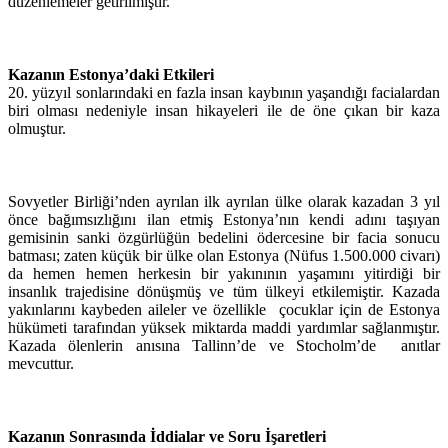
düzenlemeler getirilmiştir.
Kazanın Estonya’daki Etkileri
20. yüzyıl sonlarındaki en fazla insan kaybının yaşandığı facialardan
biri olması nedeniyle insan hikayeleri ile de öne çıkan bir kaza
olmuştur.
Sovyetler Birliği’nden ayrılan ilk ayrılan ülke olarak kazadan 3 yıl
önce bağımsızlığını ilan etmiş Estonya’nın kendi adını taşıyan
gemisinin sanki özgürlüğün bedelini ödercesine bir facia sonucu
batması; zaten küçük bir ülke olan Estonya (Nüfus 1.500.000 civarı)
da hemen hemen herkesin bir yakınının yaşamını yitirdiği bir
insanlık trajedisine dönüşmüş ve tüm ülkeyi etkilemiştir. Kazada
yakınlarını kaybeden aileler ve özellikle çocuklar için de Estonya
hükümeti tarafından yüksek miktarda maddi yardımlar sağlanmıştır.
Kazada ölenlerin anısına Tallinn’de ve Stocholm’de anıtlar
mevcuttur.
Kazanın Sonrasında İddialar ve Soru İşaretleri