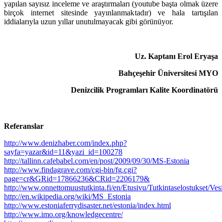
yapılan sayısız inceleme ve araştırmaları (youtube başta olmak üzere
birçok internet sitesinde yayınlanmaktadır) ve hala tartışılan
iddialarıyla uzun yıllar unutulmayacak gibi görünüyor.
Uz. Kaptanı Erol Eryaşa
Bahçeşehir Üniversitesi MYO
Denizcilik Programları Kalite Koordinatörü
Referanslar
http://www.denizhaber.com/index.php?
sayfa=yazar&id=11&yazi_id=100278
http://tallinn.cafebabel.com/en/post/2009/09/30/MS-Estonia
http://www.findagrave.com/cgi-bin/fg.cgi?
page=cr&GRid=17866236&CRid=2206179&
http://www.onnettomuustutkinta.fi/en/Etusivu/Tutkintaselostukset/Ve
http://en.wikipedia.org/wiki/MS_Estonia
http://www.estoniaferrydisaster.net/estonia/index.html
http://www.imo.org/knowledgecentre/