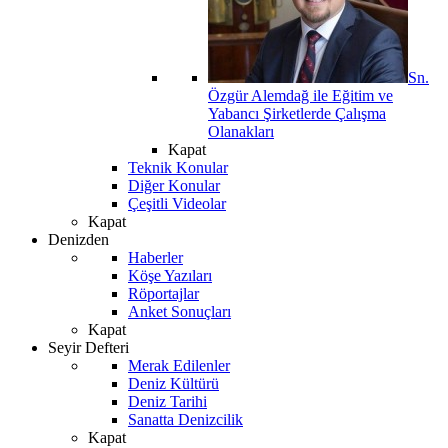
Sn.
Özgür Alemdağ ile Eğitim ve
Yabancı Şirketlerde Çalışma
Olanakları
Kapat
Teknik Konular
Diğer Konular
Çeşitli Videolar
Kapat
Denizden
Haberler
Köşe Yazıları
Röportajlar
Anket Sonuçları
Kapat
Seyir Defteri
Merak Edilenler
Deniz Kültürü
Deniz Tarihi
Sanatta Denizcilik
Kapat