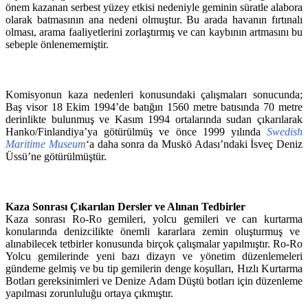
önem kazanan serbest yüzey etkisi nedeniyle geminin süratle alabora
olarak batmasının ana nedeni olmuştur. Bu arada havanın fırtınalı
olması, arama faaliyetlerini zorlaştırmış ve can kaybının artmasını bu
sebeple önlenememiştir.
Komisyonun kaza nedenleri konusundaki çalışmaları sonucunda;
Baş visor 18 Ekim 1994’de batığın 1560 metre batısında 70 metre
derinlikte bulunmuş ve Kasım 1994 ortalarında sudan çıkarılarak
Hanko/Finlandiya’ya götürülmüş ve önce 1999 yılında
Swedish
Maritime Museum
‘a daha sonra da Muskö Adası’ndaki İsveç Deniz
Üssü’ne götürülmüştür.
Kaza Sonrası Çıkarılan Dersler ve Alınan Tedbirler
Kaza sonrası Ro-Ro gemileri, yolcu gemileri ve can kurtarma
konularında denizcilikte önemli kararlara zemin oluşturmuş ve
alınabilecek tetbirler konusunda birçok çalışmalar yapılmıştır. Ro-Ro
Yolcu gemilerinde yeni bazı dizayn ve yönetim düzenlemeleri
gündeme gelmiş ve bu tip gemilerin denge koşulları, Hızlı Kurtarma
Botları gereksinimleri ve Denize Adam Düştü botları için düzenleme
yapılması zorunluluğu ortaya çıkmıştır.