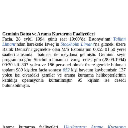
Geminin Batışı ve Arama Kurtarma Faaliyetleri
Facia, 28 eylül 1994 günü saat 19:00’da Estonya’nın
Tallinn
Limanı
‘ndan hareketle İsveç’in
Stockholm Limanı
‘na gitmek; üzere
Baltık Denizi’ni geçmekte olan M/S Estonia’nın 00:55-01:50 yerel
saatleri arasında batması ile meydana gelmiştir. Geminin seyir
programına göre Stocholm limanına varış, ertesi gün (28.09.1994)
09:30 idi. 803 yolcu ve 186 personel olmak üzere gemide bulunan
toplam 989 kişiden facia sonrası
852
kişi hayatını kaybetmiştir. 137
yolcu ise civardaki gemiler ve arama kurtarma helikopterlerinin
katıldığı operasyonla kurtarılmıştır. 95 kişinin ise cesedi
bulunabilmiştir.
Arama kurtarma faaliyetleri,
Uluslararası Arama Kurtarma