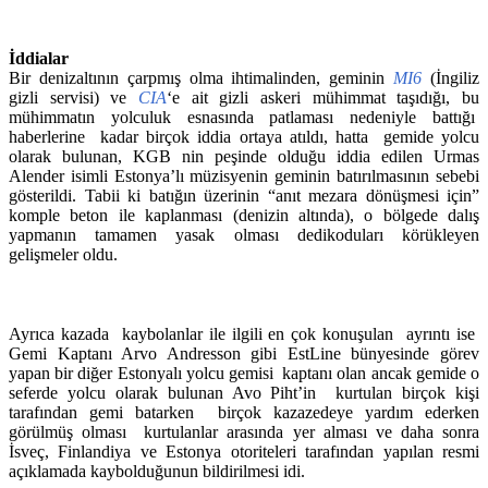
İddialar
Bir denizaltının çarpmış olma ihtimalinden, geminin
MI6
(İngiliz
gizli servisi) ve
CIA
‘e ait gizli askeri mühimmat taşıdığı, bu
mühimmatın yolculuk esnasında patlaması nedeniyle battığı
haberlerine kadar birçok iddia ortaya atıldı, hatta gemide yolcu
olarak bulunan, KGB nin peşinde olduğu iddia edilen Urmas
Alender isimli Estonya’lı müzisyenin geminin batırılmasının sebebi
gösterildi. Tabii ki batığın üzerinin “anıt mezara dönüşmesi için”
komple beton ile kaplanması (denizin altında), o bölgede dalış
yapmanın tamamen yasak olması dedikoduları körükleyen
gelişmeler oldu.
Ayrıca kazada kaybolanlar ile ilgili en çok konuşulan ayrıntı ise
Gemi Kaptanı Arvo Andresson gibi EstLine bünyesinde görev
yapan bir diğer Estonyalı yolcu gemisi kaptanı olan ancak gemide o
seferde yolcu olarak bulunan Avo Piht’in kurtulan birçok kişi
tarafından gemi batarken birçok kazazedeye yardım ederken
görülmüş olması kurtulanlar arasında yer alması ve daha sonra
İsveç, Finlandiya ve Estonya otoriteleri tarafından yapılan resmi
açıklamada kaybolduğunun bildirilmesi idi.