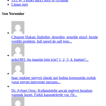
STCW 5 temel harici soru ve cevaplar
Liman stajı
Son Yorumlar
Cihangir Hakan: İndirdim, denedim, genelde güzel, bende
verdiği problem, full speed de saft jene...
arda1881: bu maaşlar kim için? 1, 2, 3, 4. kaptan?...
faaa: makine stajyeri olarak staj bulma konusunda zorluk
yaşar mıyım üniversite mezunu...
Dr. Aybars Oruç: Kullanılabilir ancak maliyet hesabını
yapmak lazım. Farklı kapasitelerde var. Ör...