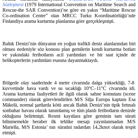
Sözleşmesi
(1979 International Convention on Maritime Search and
Rescue-the SAR Convention)’ne göre en yakın “Maritime Rescue
Co-ordination Centre” olan MRCC Turku Koordinatörlüğü’nde
Finlandiya arama kurtarma planlarına göre gerçekleşmişti.
Baltık Denizi’nin dünyanın en yoğun trafikli deniz alanlarından biri
olması nedeniyle söz konusu plan gemilerin kendi kurtarma botları
ve yakındaki feribotların acil yardımları ve bir saat içinde de
helikopterlerin yardımları esasına dayanmaktaydı.
Bölgede olay saatlerinde 4 metre civarında dalga yüksekliği, 7-8
kuvvetinde hava vardı ve su sıcaklığı 10°C–11°C civarında idi.
Arama kurtarma faaliyetleri ile ilgili olarak sahne komutanı (scene
commander) olarak görevlendirilen M/S Silja Europa kaptanı Esa
Mäkelä, normal şartlarda kötü ancak Baltık Denizi’nin tipik fırtınalı
sonbahar havası olarak tanımlamış ve tüm planlı feribotların denizde
olduğunu belirtmişti. Resmi kayıtlara göre geminin tam sürati
bilinmemekle beraber ilk tehlike mesajı yayınlanmadan M/S
Mariella, M/S Estonia’ nın süratini radardan 14,2knot olarak tespit
etmişti.