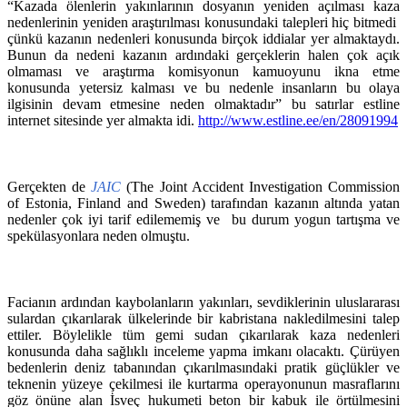
“Kazada ölenlerin yakınlarının dosyanın yeniden açılması kaza
nedenlerinin yeniden araştırılması konusundaki talepleri hiç bitmedi
çünkü kazanın nedenleri konusunda birçok iddialar yer almaktaydı.
Bunun da nedeni kazanın ardındaki gerçeklerin halen çok açık
olmaması ve araştırma komisyonun kamuoyunu ikna etme
konusunda yetersiz kalması ve bu nedenle insanların bu olaya
ilgisinin devam etmesine neden olmaktadır” bu satırlar estline
internet sitesinde yer almakta idi.
http://www.estline.ee/en/28091994
Gerçekten de
JAIC
(The Joint Accident Investigation Commission
of Estonia, Finland and Sweden) tarafından kazanın altında yatan
nedenler çok iyi tarif edilememiş ve bu durum yogun tartışma ve
spekülasyonlara neden olmuştu.
Facianın ardından kaybolanların yakınları, sevdiklerinin uluslararası
sulardan çıkarılarak ülkelerinde bir kabristana nakledilmesini talep
ettiler. Böylelikle tüm gemi sudan çıkarılarak kaza nedenleri
konusunda daha sağlıklı inceleme yapma imkanı olacaktı. Çürüyen
bedenlerin deniz tabanından çıkarılmasındaki pratik güçlükler ve
teknenin yüzeye çekilmesi ile kurtarma operayonunun masraflarını
göz önüne alan İsveç hukumeti beton bir kabuk ile örtülmesini