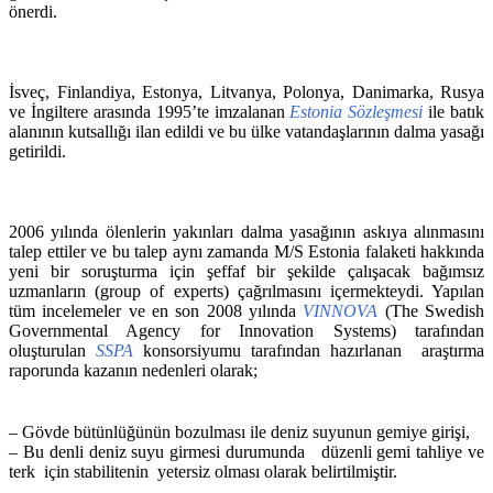
önerdi.
İsveç, Finlandiya, Estonya, Litvanya, Polonya, Danimarka, Rusya
ve İngiltere arasında 1995’te imzalanan
Estonia Sözleşmesi
ile batık
alanının kutsallığı ilan edildi ve bu ülke vatandaşlarının dalma yasağı
getirildi.
2006 yılında ölenlerin yakınları dalma yasağının askıya alınmasını
talep ettiler ve bu talep aynı zamanda M/S Estonia falaketi hakkında
yeni bir soruşturma için şeffaf bir şekilde çalışacak bağımsız
uzmanların (group of experts) çağrılmasını içermekteydi. Yapılan
tüm incelemeler ve en son 2008 yılında
VINNOVA
(The Swedish
Governmental Agency for Innovation Systems) tarafından
oluşturulan
SSPA
konsorsiyumu tarafından hazırlanan araştırma
raporunda kazanın nedenleri olarak;
– Gövde bütünlüğünün bozulması ile deniz suyunun gemiye girişi,
– Bu denli deniz suyu girmesi durumunda düzenli gemi tahliye ve
terk için stabilitenin yetersiz olması olarak belirtilmiştir.