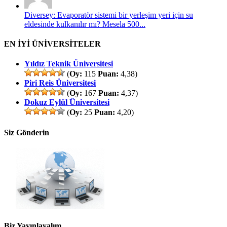
Diversey: Evaporatör sistemi bir yerleşim yeri için su
eldesinde kulkanılır mı? Mesela 500...
EN İYİ ÜNİVERSİTELER
Yıldız Teknik Üniversitesi
(
Oy:
115
Puan:
4,38)
Piri Reis Üniversitesi
(
Oy:
167
Puan:
4,37)
Dokuz Eylül Üniversitesi
(
Oy:
25
Puan:
4,20)
Siz Gönderin
Biz Yayınlayalım