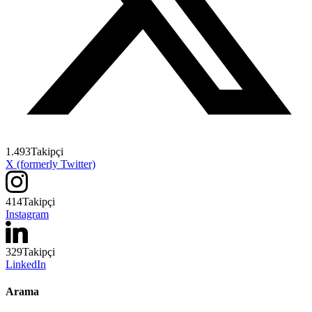
1.493
Takipçi
X (formerly Twitter)
414
Takipçi
Instagram
329
Takipçi
LinkedIn
Arama