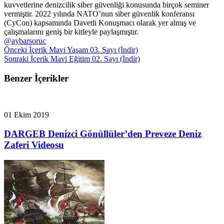
kuvvetlerine denizcilik siber güvenliği konusunda birçok seminer
vermiştir. 2022 yılında NATO’nun siber güvenlik konferansı
(CyCon) kapsamında Davetli Konuşmacı olarak yer almış ve
çalışmalarını geniş bir kitleyle paylaşmıştır.
@aybarsoruc
Önceki İçerik
Mavi Yaşam 03. Sayı (İndir)
Sonraki İçerik
Mavi Eğitim 02. Sayı (İndir)
Benzer İçerikler
01 Ekim 2019
DARGEB Denizci Gönüllüler’den Preveze Deniz
Zaferi Videosu