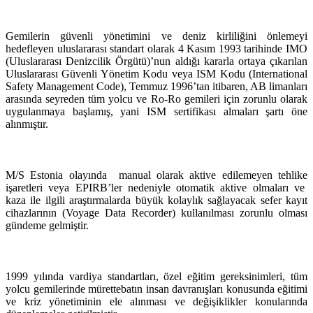
Gemilerin güvenli yönetimini ve deniz kirliliğini önlemeyi
hedefleyen uluslararası standart olarak 4 Kasım 1993 tarihinde IMO
(Uluslararası Denizcilik Örgütü)’nun aldığı kararla ortaya çıkarılan
Uluslararası Güvenli Yönetim Kodu veya ISM Kodu (International
Safety Management Code), Temmuz 1996’tan itibaren, AB limanları
arasında seyreden tüm yolcu ve Ro-Ro gemileri için zorunlu olarak
uygulanmaya başlamış, yani ISM sertifikası almaları şartı öne
alınmıştır.
M/S Estonia olayında manual olarak aktive edilemeyen tehlike
işaretleri veya EPIRB’ler nedeniyle otomatik aktive olmaları ve
kaza ile ilgili araştırmalarda büyük kolaylık sağlayacak sefer kayıt
cihazlarının (Voyage Data Recorder) kullanılması zorunlu olması
gündeme gelmiştir.
1999 yılında vardiya standartları, özel eğitim gereksinimleri, tüm
yolcu gemilerinde mürettebatın insan davranışları konusunda eğitimi
ve kriz yönetiminin ele alınması ve değişiklikler konularında