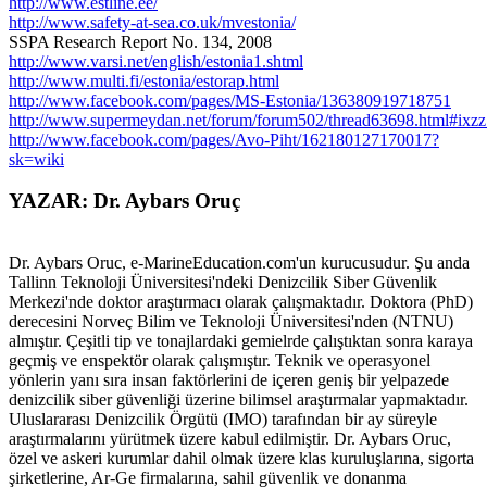
http://www.estline.ee/
http://www.safety-at-sea.co.uk/mvestonia/
SSPA Research Report No. 134, 2008
http://www.varsi.net/english/estonia1.shtml
http://www.multi.fi/estonia/estorap.html
http://www.facebook.com/pages/MS-Estonia/136380919718751
http://www.supermeydan.net/forum/forum502/thread63698.html#ix
http://www.facebook.com/pages/Avo-Piht/162180127170017?
sk=wiki
YAZAR: Dr. Aybars Oruç
Dr. Aybars Oruc, e-MarineEducation.com'un kurucusudur. Şu anda
Tallinn Teknoloji Üniversitesi'ndeki Denizcilik Siber Güvenlik
Merkezi'nde doktor araştırmacı olarak çalışmaktadır. Doktora (PhD)
derecesini Norveç Bilim ve Teknoloji Üniversitesi'nden (NTNU)
almıştır. Çeşitli tip ve tonajlardaki gemielrde çalıştıktan sonra karaya
geçmiş ve enspektör olarak çalışmıştır. Teknik ve operasyonel
yönlerin yanı sıra insan faktörlerini de içeren geniş bir yelpazede
denizcilik siber güvenliği üzerine bilimsel araştırmalar yapmaktadır.
Uluslararası Denizcilik Örgütü (IMO) tarafından bir ay süreyle
araştırmalarını yürütmek üzere kabul edilmiştir. Dr. Aybars Oruc,
özel ve askeri kurumlar dahil olmak üzere klas kuruluşlarına, sigorta
şirketlerine, Ar-Ge firmalarına, sahil güvenlik ve donanma