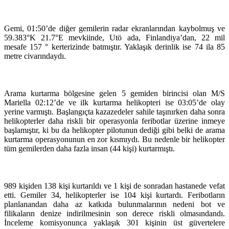
Gemi, 01:50’de diğer gemilerin radar ekranlarından kaybolmuş ve
59.383°K 21.7°E mevkiinde, Utö ada, Finlandiya’dan, 22 mil
mesafe 157 ° kerterizinde batmıştır. Yaklaşık derinlik ise 74 ila 85
metre civarındaydı.
Arama kurtarma bölgesine gelen 5 gemiden birincisi olan M/S
Mariella 02:12’de ve ilk kurtarma helikopteri ise 03:05’de olay
yerine varmıştı. Başlangıçta kazazedeler sahile taşınırken daha sonra
helikopterler daha riskli bir operasyonla feribotlar üzerine inmeye
başlamıştır, ki bu da helikopter pilotunun dediği gibi belki de arama
kurtarma operasyonunun en zor kısmıydı. Bu nedenle bir helikopter
tüm gemilerden daha fazla insan (44 kişi) kurtarmıştı.
989 kişiden 138 kişi kurtarıldı ve 1 kişi de sonradan hastanede vefat
etti. Gemiler 34, helikopterler ise 104 kişi kurtardı. Feribotların
planlanandan daha az katkıda bulunmalarının nedeni bot ve
filikaların denize indirilmesinin son derece riskli olmasındandı.
İnceleme komisyonunca yaklaşık 301 kişinin üst güvertelere