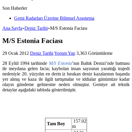
Son Haberler
Gemi Radarları Üzerine Bilimsel Araştırma
Türkiye’nin İlk Deniz Teknolojileri Girişimcilik Programı
Ana Sayfa
»
Deniz Tarihi
»
M/S Estonia Faciası
M/S Estonia Faciası
29 Ocak 2012
Deniz Tarihi
Yorum Yap
3,363 Görüntüleme
28 Eylül 1994 tarihinde
M/S Estonia
’nın Baltık Denizi’nde batması
ile meydana gelen facia; kaybolan insan sayısının yarattığı trajedi
nedeniyle 20. yüzyılın en derin iz bırakan deniz kazalarının başında
yer almış ve kaza ile ilgili tartışmalar ve iddialar günümüze kadar
olayın gündeme gelmesine neden olmuştur. Gemiye ait teknik
detaylar aşağıdaki tabloda gösterilmiştir.
157.02
Tam Boy
m