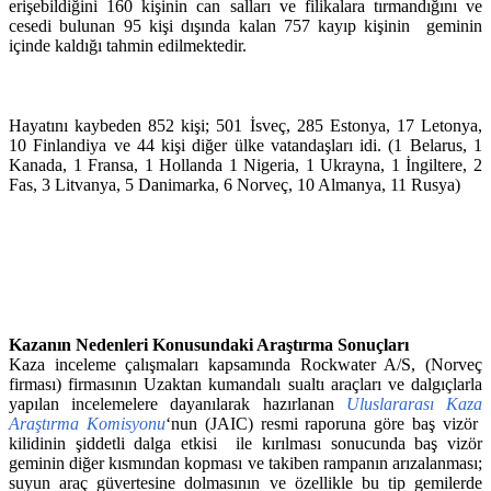
erişebildiğini 160 kişinin can salları ve filikalara tırmandığını ve
cesedi bulunan 95 kişi dışında kalan 757 kayıp kişinin geminin
içinde kaldığı tahmin edilmektedir.
Hayatını kaybeden 852 kişi; 501 İsveç, 285 Estonya, 17 Letonya,
10 Finlandiya ve 44 kişi diğer ülke vatandaşları idi. (1 Belarus, 1
Kanada, 1 Fransa, 1 Hollanda 1 Nigeria, 1 Ukrayna, 1 İngiltere, 2
Fas, 3 Litvanya, 5 Danimarka, 6 Norveç, 10 Almanya, 11 Rusya)
Kazanın Nedenleri Konusundaki Araştırma Sonuçları
Kaza inceleme çalışmaları kapsamında Rockwater A/S, (Norveç
firması) firmasının Uzaktan kumandalı sualtı araçları ve dalgıçlarla
yapılan incelemelere dayanılarak hazırlanan
Uluslararası Kaza
Araştırma Komisyonu
‘nun (JAIC) resmi raporuna göre baş vizör
kilidinin şiddetli dalga etkisi ile kırılması sonucunda baş vizör
geminin diğer kısmından kopması ve takiben rampanın arızalanması;
suyun araç güvertesine dolmasının ve özellikle bu tip gemilerde