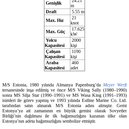
24.21
Genişlik
m
Draft
5.55 m
21
Max. Hız
knot
17.625
Max. Güç
kW
Yolcu
2000
Kapasitesi
kişi
Çalışan
1190
Kapasitesi
kişi
Araba
460
Kapasitesi
adet
M/S Estonia, 1980 yılında Almanya Papenburg’da
Meyer Werft
tersanesinde inşa edilmiş ve önce M/S Viking Sally (1980–1990)
sonra MS Silja Star (1990–1991) ve MS Wasa King (1991–1993)
isimleri ile görev yapmış ve 1993 yılında Estline Marine Co. Ltd.
tarafından satın alınarak M/S Estonia adını almıştır. Gemi
Estonya’ya ait zamanının en büyük gemisi olarak Sovyetler
Birliği’nin dağılması ile ilk bağımsızlığını kazanan ülke olan
Estonya’nın adeta bağımsızlığını sembolize etmiştir.