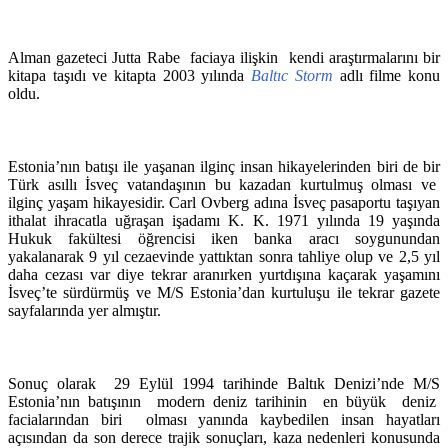
Alman gazeteci Jutta Rabe faciaya ilişkin kendi araştırmalarını bir
kitapa taşıdı ve kitapta 2003 yılında
Baltıc Storm
adlı filme konu
oldu.
Estonia’nın batışı ile yaşanan ilginç insan hikayelerinden biri de bir
Türk asıllı İsveç vatandaşının bu kazadan kurtulmuş olması ve
ilginç yaşam hikayesidir. Carl Ovberg adına İsveç pasaportu taşıyan
ithalat ihracatla uğraşan işadamı K. K. 1971 yılında 19 yaşında
Hukuk fakültesi öğrencisi iken banka aracı soygunundan
yakalanarak 9 yıl cezaevinde yattıktan sonra tahliye olup ve 2,5 yıl
daha cezası var diye tekrar aranırken yurtdışına kaçarak yaşamını
İsveç’te sürdürmüş ve M/S Estonia’dan kurtuluşu ile tekrar gazete
sayfalarında yer almıştır.
Sonuç olarak 29 Eylül 1994 tarihinde Baltık Denizi’nde M/S
Estonia’nın batışının modern deniz tarihinin en büyük deniz
facialarından biri olması yanında kaybedilen insan hayatları
açısından da son derece trajik sonuçları, kaza nedenleri konusunda