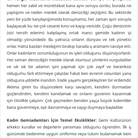
hemen her zabit ve mürettebat bana aynı soruyu sordu; burada ne
yaptığımı ve neden meslek olarak denizciliği seçtiğimi. Bu sektörde
yeni bir yüzle karşılaştığımızda konuşmamız, her zaman aynı soruyla
başlayacak bu ise çok cesaret kırıcı ve kaygı vericidir. Çoğu denizcinin
(sizi tenzih ederim) kalıplaşmış ortak inancı gemide kadının işi
olmadığı yönündedir. Bu yalnızca onların dünyası ve tek yönetici
onlar. Hatta bazıları mesleğimi bırakıp karada iş aramamı tavsiye etti.
Onlar kadınların sorumluluğunun ev işleri olduğunu düşünüyorlardı.
Her zaman denizciliğin meslek olarak olumsuz yönlerini vurguladılar
ve sık sık bir adamın işini yapmak için çok zayıf ve beceriksiz
olduğumu fark ettirmeye çalıştılar. Fakat ben evrenin cesurdan yana
olduğuna şiddetle inandım. İrade yaşamı gerçekleştiren bir erdemdir.
Aklıma giren bu düşüncelere karşı savaştım, kendimi durmadan
güçlendirdim, kendimi kanıtlamak ve onların güvenini kazanmak
için titizlikle çalıştım. Çok geçmeden benden yaşça büyük kıdemliler
bana güvenmeye, eşit davranmaya ve saygı duymaya başladılar.
Kadın Gemiadamları İçin Temel Eksiklikler:
Gemi kültürünün
erkeksi kurallar ve değerlerin yansıması olduğunu öğrendim. İlk iş
günümde bedenime uygun üniforma veya tulum bulamamak beni