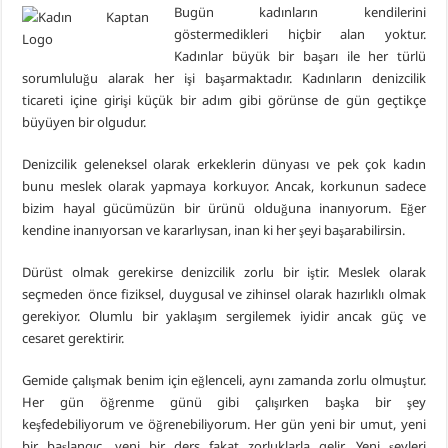
Bugün kadınların kendilerini
göstermedikleri hiçbir alan yoktur.
Kadınlar büyük bir başarı ile her türlü
sorumluluğu alarak her işi başarmaktadır. Kadınların denizcilik
ticareti içine girişi küçük bir adım gibi görünse de gün geçtikçe
büyüyen bir olgudur.
Denizcilik geleneksel olarak erkeklerin dünyası ve pek çok kadın
bunu meslek olarak yapmaya korkuyor. Ancak, korkunun sadece
bizim hayal gücümüzün bir ürünü olduğuna inanıyorum. Eğer
kendine inanıyorsan ve kararlıysan, inan ki her şeyi başarabilirsin.
Dürüst olmak gerekirse denizcilik zorlu bir iştir. Meslek olarak
seçmeden önce fiziksel, duygusal ve zihinsel olarak hazırlıklı olmak
gerekiyor. Olumlu bir yaklaşım sergilemek iyidir ancak güç ve
cesaret gerektirir.
Gemide çalışmak benim için eğlenceli, aynı zamanda zorlu olmuştur.
Her gün öğrenme günü gibi çalışırken başka bir şey
keşfedebiliyorum ve öğrenebiliyorum. Her gün yeni bir umut, yeni
bir başlangıç, yeni bir ders fakat zorluklarla gelir. Yeni şeyleri