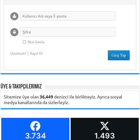
Beni hatırla
|
Unuttum!
Kayıt Ol
Üye & Takipçilerimiz
Sitemize üye olan
36,449
denizci ile birlikteyiz. Ayrıca sosyal
medya kanallarında da sizlerleyiz.
3.734
1.493