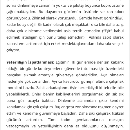
sonra dinlenmeye zamanım yoktu ve pilotaj boyunca köprüüstüne
çağrılmaktaydım. Bu dayanma gücümün üstünde ve can sıkıcı
görünüyordu. Zihinsel olarak yorucuydu. Gemide hayat göründüğü
kadar kolay değil. Bir kadın olarak çok meşakkatli olsa bile daha az iş,
daha çok dinlenme verilmesini asla tercih etmedim (“Eşit” kabul
edilmek istediğim için bunu talep etmedim). Aslında zabit olarak
kapasitemi arttırmak için erkek meslektaşlarımdan daha sıkı ve çok
çalıştım.
Yeterliliğin İspatlanması:
Eğitimin ilk günlerinde denizin kabarık
olduğu bir günde konteynerlerin güvende tutulması için üzerindeki
parçaları sıkmak amacıyla güverteye gönderildim. Ağır olmaları
nedeniyle çok zorlandım. Ayrıca kavurucu güneşin altında çalışmak
moralimi bozdu. Zabit arkadaşlarım öyle becerikliydi ki tek elle bile
yapabilirlerdi. Onlar benim kabiliyetlerimi sorgulamak için sık sık
bana göz ucuyla baktılar. Dinlenme alanımdan çıkıp kendimi
kanıtlamak için çok çalıştım. Başlangıçta zor olmasına rağmen gayret
ettim ve kendime güvenmeye başladım. Daha sıkı çalışarak fiziksel
gücümü arttırdım. Tüm kadın gemiadamlarına mesajım
vazgeçmeyin ve yeterliliğinizin daha az olduğunu düşünmeyin.