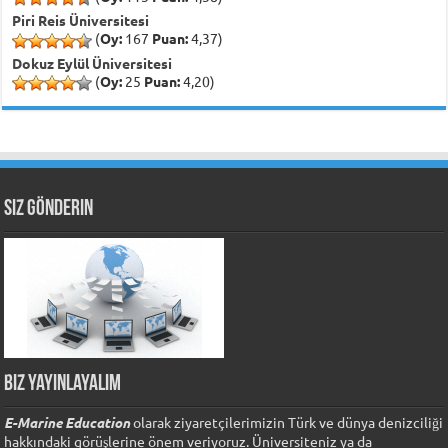
Piri Reis Üniversitesi
(
Oy:
167
Puan:
4,37)
Dokuz Eylül Üniversitesi
(
Oy:
25
Puan:
4,20)
Siz Gönderin
Biz Yayınlayalım
E-Marine Education
olarak ziyaretçilerimizin Türk ve dünya denizciliği
hakkındaki görüşlerine önem veriyoruz. Üniversiteniz ya da