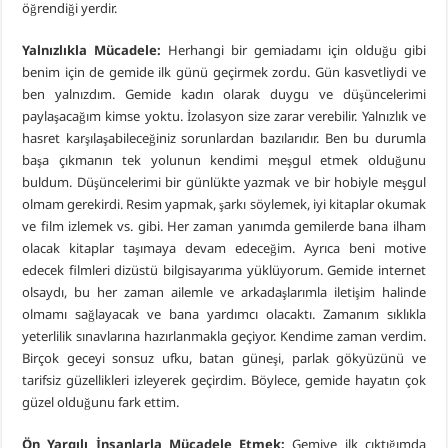
öğrendiği yerdir.
Yalnızlıkla Mücadele:
Herhangi bir gemiadamı için olduğu gibi
benim için de gemide ilk günü geçirmek zordu. Gün kasvetliydi ve
ben yalnızdım. Gemide kadın olarak duygu ve düşüncelerimi
paylaşacağım kimse yoktu. İzolasyon size zarar verebilir. Yalnızlık ve
hasret karşılaşabileceğiniz sorunlardan bazılarıdır. Ben bu durumla
başa çıkmanın tek yolunun kendimi meşgul etmek olduğunu
buldum. Düşüncelerimi bir günlükte yazmak ve bir hobiyle meşgul
olmam gerekirdi. Resim yapmak, şarkı söylemek, iyi kitaplar okumak
ve film izlemek vs. gibi. Her zaman yanımda gemilerde bana ilham
olacak kitaplar taşımaya devam edeceğim. Ayrıca beni motive
edecek filmleri dizüstü bilgisayarıma yüklüyorum. Gemide internet
olsaydı, bu her zaman ailemle ve arkadaşlarımla iletişim halinde
olmamı sağlayacak ve bana yardımcı olacaktı. Zamanım sıklıkla
yeterlilik sınavlarına hazırlanmakla geçiyor. Kendime zaman verdim.
Birçok geceyi sonsuz ufku, batan güneşi, parlak gökyüzünü ve
tarifsiz güzellikleri izleyerek geçirdim. Böylece, gemide hayatın çok
güzel olduğunu fark ettim.
Ön Yargılı İnsanlarla Mücadele Etmek:
Gemiye ilk çıktığımda