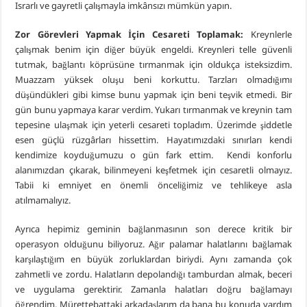
Israrlı ve gayretli çalışmayla imkânsızı mümkün yapın.
Zor Görevleri Yapmak İçin Cesareti Toplamak:
Kreynlerle
çalışmak benim için diğer büyük engeldi. Kreynleri telle güvenli
tutmak, bağlantı köprüsüne tırmanmak için oldukça isteksizdim.
Muazzam yüksek oluşu beni korkuttu. Tarzları olmadığımı
düşündükleri gibi kimse bunu yapmak için beni teşvik etmedi. Bir
gün bunu yapmaya karar verdim. Yukarı tırmanmak ve kreynin tam
tepesine ulaşmak için yeterli cesareti topladım. Üzerimde şiddetle
esen güçlü rüzgârları hissettim. Hayatımızdaki sınırları kendi
kendimize koyduğumuzu o gün fark ettim. Kendi konforlu
alanımızdan çıkarak, bilinmeyeni keşfetmek için cesaretli olmayız.
Tabii ki emniyet en önemli önceliğimiz ve tehlikeye asla
atılmamalıyız.
Ayrıca hepimiz geminin bağlanmasının son derece kritik bir
operasyon olduğunu biliyoruz. Ağır palamar halatlarını bağlamak
karşılaştığım en büyük zorluklardan biriydi. Aynı zamanda çok
zahmetli ve zordu. Halatların depolandığı tamburdan almak, beceri
ve uygulama gerektirir. Zamanla halatları doğru bağlamayı
öğrendim. Mürettebattaki arkadaşlarım da bana bu konuda yardım