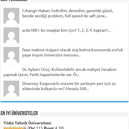
Cihangir Hakan: İndirdim, denedim, genelde güzel,
bende verdiği problem, full speed de saft jene...
arda1881: bu maaşlar kim için? 1, 2, 3, 4. kaptan?...
faaa: makine stajyeri olarak staj bulma konusunda zorluk
yaşar mıyım üniversite mezunu...
Dr. Aybars Oruç: Kullanılabilir ancak maliyet hesabını
yapmak lazım. Farklı kapasitelerde var. Ör...
Diversey: Evaporatör sistemi bir yerleşim yeri için su
eldesinde kulkanılır mı? Mesela 500...
EN İYİ ÜNİVERSİTELER
Yıldız Teknik Üniversitesi
(
Oy:
115
Puan:
4,38)