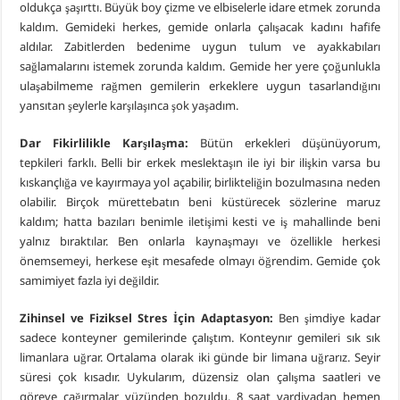
oldukça şaşırttı. Büyük boy çizme ve elbiselerle idare etmek zorunda
kaldım. Gemideki herkes, gemide onlarla çalışacak kadını hafife
aldılar. Zabitlerden bedenime uygun tulum ve ayakkabıları
sağlamalarını istemek zorunda kaldım. Gemide her yere çoğunlukla
ulaşabilmeme rağmen gemilerin erkeklere uygun tasarlandığını
yansıtan şeylerle karşılaşınca şok yaşadım.
Dar Fikirlilikle Karşılaşma:
Bütün erkekleri düşünüyorum,
tepkileri farklı. Belli bir erkek meslektaşın ile iyi bir ilişkin varsa bu
kıskançlığa ve kayırmaya yol açabilir, birlikteliğin bozulmasına neden
olabilir. Birçok mürettebatın beni küstürecek sözlerine maruz
kaldım; hatta bazıları benimle iletişimi kesti ve iş mahallinde beni
yalnız bıraktılar. Ben onlarla kaynaşmayı ve özellikle herkesi
önemsemeyi, herkese eşit mesafede olmayı öğrendim. Gemide çok
samimiyet fazla iyi değildir.
Zihinsel ve Fiziksel Stres İçin Adaptasyon:
Ben şimdiye kadar
sadece konteyner gemilerinde çalıştım. Konteynır gemileri sık sık
limanlara uğrar. Ortalama olarak iki günde bir limana uğrarız. Seyir
süresi çok kısadır. Uykularım, düzensiz olan çalışma saatleri ve
göreve çağırmalar yüzünden bozuldu. 8 saat vardiyadan hemen