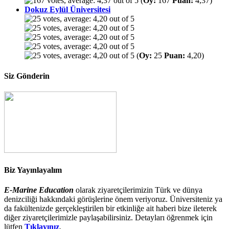
(
Oy:
167
Puan:
4,37)
Dokuz Eylül Üniversitesi
(
Oy:
25
Puan:
4,20)
Siz Gönderin
Biz Yayınlayalım
E-Marine Education
olarak ziyaretçilerimizin Türk ve dünya
denizciliği hakkındaki görüşlerine önem veriyoruz. Üniversiteniz ya
da fakültenizde gerçekleştirilen bir etkinliğe ait haberi bize ileterek
diğer ziyaretçilerimizle paylaşabilirsiniz. Detayları öğrenmek için
lütfen
Tıklayınız
.