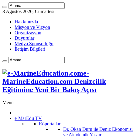
8 Ağustos 2026, Cumartesi
Hakkımızda
Misyon ve Vizyon
Organizasyon
Duyurular
Medya Sponsorluğu
İletişim Bilgileri
e-
MarineEducation.com Denizcilik
Eğitimine Yeni Bir Bakış Açısı
Menü
e-MarEdu TV
Röportajlar
Dr. Okan Duru ile Deniz Ekonomisi
ve Akademik Yaşam