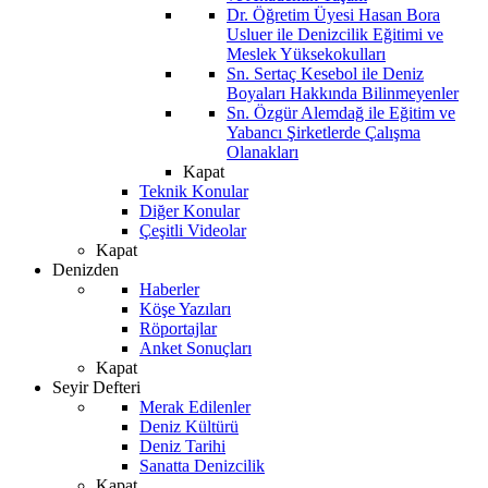
Dr. Öğretim Üyesi Hasan Bora
Usluer ile Denizcilik Eğitimi ve
Meslek Yüksekokulları
Sn. Sertaç Kesebol ile Deniz
Boyaları Hakkında Bilinmeyenler
Sn. Özgür Alemdağ ile Eğitim ve
Yabancı Şirketlerde Çalışma
Olanakları
Kapat
Teknik Konular
Diğer Konular
Çeşitli Videolar
Kapat
Denizden
Haberler
Köşe Yazıları
Röportajlar
Anket Sonuçları
Kapat
Seyir Defteri
Merak Edilenler
Deniz Kültürü
Deniz Tarihi
Sanatta Denizcilik
Kapat