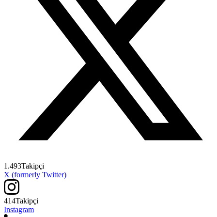
1.493
Takipçi
X (formerly Twitter)
414
Takipçi
Instagram