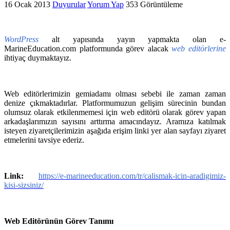
16 Ocak 2013
Duyurular
Yorum Yap
353 Görüntüleme
WordPress
alt yapısında yayın yapmakta olan e-
MarineEducation.com platformunda görev alacak
web editörlerine
ihtiyaç duymaktayız.
Web editörlerimizin gemiadamı olması sebebi ile zaman zaman
denize çıkmaktadırlar. Platformumuzun gelişim sürecinin bundan
olumsuz olarak etkilenmemesi için web editörü olarak görev yapan
arkadaşlarımızın sayısını arttırma amacındayız. Aramıza katılmak
isteyen ziyaretçilerimizin aşağıda erişim linki yer alan sayfayı ziyaret
etmelerini tavsiye ederiz.
Link:
https://e-marineeducation.com/tr/calismak-icin-aradigimiz-
kisi-sizsiniz/
Web Editörünün Görev Tanımı