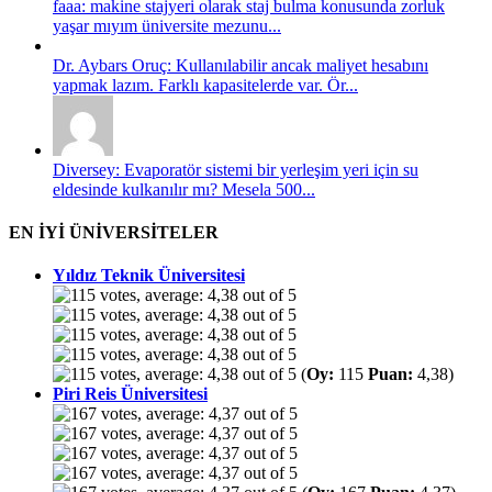
faaa: makine stajyeri olarak staj bulma konusunda zorluk
yaşar mıyım üniversite mezunu...
Dr. Aybars Oruç: Kullanılabilir ancak maliyet hesabını
yapmak lazım. Farklı kapasitelerde var. Ör...
Diversey: Evaporatör sistemi bir yerleşim yeri için su
eldesinde kulkanılır mı? Mesela 500...
EN İYİ ÜNİVERSİTELER
Yıldız Teknik Üniversitesi
(
Oy:
115
Puan:
4,38)
Piri Reis Üniversitesi