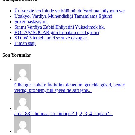
Üniversite tercihinde ve bölümünde Yardıma ihtiyacım var
Uzakyol Vardiya Mühendisliği Tamamlama Eğitimi
Şeker hastasıyım.
Sınırlı Vardiya Zabiti Ehliyetini Yükseltmek hk.
BOTAŞ/ SOCAR gibi firmalara nasıl girilir?
STCW 5 temel harici soru ve cevaplar
Liman stajı
Son Yorumlar
Cihangir Hakan: İndirdim, denedim, genelde güzel, bende
verdiği problem, full speed de saft jene...
arda1881: bu maaşlar kim için? 1, 2, 3, 4. kaptan?...