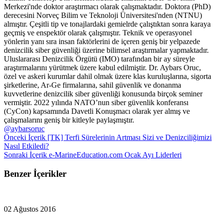
Merkezi'nde doktor araştırmacı olarak çalışmaktadır. Doktora (PhD)
derecesini Norveç Bilim ve Teknoloji Üniversitesi'nden (NTNU)
almıştır. Çeşitli tip ve tonajlardaki gemielrde çalıştıktan sonra karaya
geçmiş ve enspektör olarak çalışmıştır. Teknik ve operasyonel
yönlerin yanı sıra insan faktörlerini de içeren geniş bir yelpazede
denizcilik siber güvenliği üzerine bilimsel araştırmalar yapmaktadır.
Uluslararası Denizcilik Örgütü (IMO) tarafından bir ay süreyle
araştırmalarını yürütmek üzere kabul edilmiştir. Dr. Aybars Oruc,
özel ve askeri kurumlar dahil olmak üzere klas kuruluşlarına, sigorta
şirketlerine, Ar-Ge firmalarına, sahil güvenlik ve donanma
kuvvetlerine denizcilik siber güvenliği konusunda birçok seminer
vermiştir. 2022 yılında NATO’nun siber güvenlik konferansı
(CyCon) kapsamında Davetli Konuşmacı olarak yer almış ve
çalışmalarını geniş bir kitleyle paylaşmıştır.
@aybarsoruc
Önceki İçerik
[TK] Terfi Sürelerinin Artması Sizi ve Denizciliğimizi
Nasıl Etkiledi?
Sonraki İçerik
e-MarineEducation.com Ocak Ayı Liderleri
Benzer İçerikler
02 Ağustos 2016