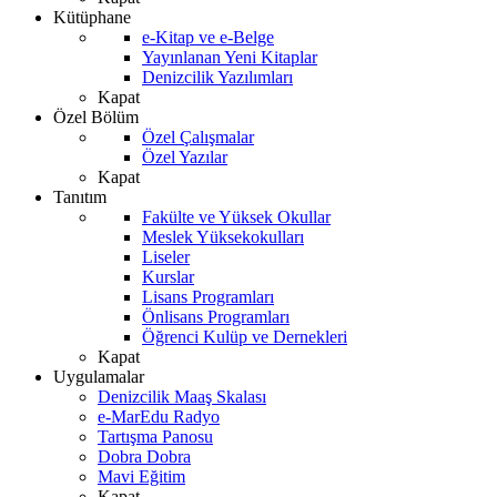
Kütüphane
e-Kitap ve e-Belge
Yayınlanan Yeni Kitaplar
Denizcilik Yazılımları
Kapat
Özel Bölüm
Özel Çalışmalar
Özel Yazılar
Kapat
Tanıtım
Fakülte ve Yüksek Okullar
Meslek Yüksekokulları
Liseler
Kurslar
Lisans Programları
Önlisans Programları
Öğrenci Kulüp ve Dernekleri
Kapat
Uygulamalar
Denizcilik Maaş Skalası
e-MarEdu Radyo
Tartışma Panosu
Dobra Dobra
Mavi Eğitim
Kapat