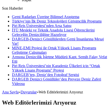
Son Haberler
Gemi Radarları Üzerine Bilimsel Araştırma
Türkiye’nin İlk Deniz Teknolojileri Girişimcilik Programı
Piri Reis Üniversitesi’nden Arsa Satışı
İTÜ Mesleki ve Teknik Anadolu Lisesi Öğrencilerini
Geleceğin Denizciliğine Hazırlıyor
DARGEB-Denizci Gönüllülerden Gemi İnsanlarına Mesaj
Var!
MINE-EMI Projesi ile Ortak Yüksek Lisans Programı
Geliştirme Çalışmaları
Armona Denizcilik İşletme Müdürü Kapt. Semih Falay Vefat
Etti
Piri Reis Üniversitesi’nin Karadeniz Ülkeleri için “Ortak
Yüksek Lisans Programı” Projesi
DARGEB’ten, Deniz’den Fotoğraf Sergisi
DARGEB Denizci Gönüllüler’den Preveze Deniz Zaferi
Videosu
Ana Sayfa
»
Duyurular
»
Web Editörlerimizi Arıyoruz
Web Editörlerimizi Arıyoruz