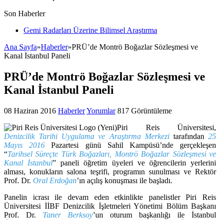
Son Haberler
Gemi Radarları Üzerine Bilimsel Araştırma
Ana Sayfa
»
Haberler
»
PRÜ’de Montrö Boğazlar Sözleşmesi ve
Kanal İstanbul Paneli
PRÜ’de Montrö Boğazlar Sözleşmesi ve
Kanal İstanbul Paneli
08 Haziran 2016
Haberler
Yorumlar
817 Görüntüleme
Piri Reis Üniversitesi,
Denizcilik Tarihi Uygulama ve Araştırma Merkezi
tarafından
25
Mayıs 2016
Pazartesi günü Sahil Kampüsü’nde gerçekleşen
“
Tarihsel Süreçte Türk Boğazları, Montrö Boğazlar Sözleşmesi ve
Kanal İstanbul
” paneli öğretim üyeleri ve öğrencilerin yerlerini
alması, konukların salona teşrifi, programın sunulması ve Rektör
Prof. Dr.
Oral Erdoğan
’ın açılış konuşması ile başladı.
Panelin icrası ile devam eden etkinlikte panelistler Piri Reis
Üniversitesi İİBF Denizcilik İşletmeleri Yönetimi Bölüm Başkanı
Prof. Dr.
Taner Berksoy
’un oturum başkanlığı ile İstanbul