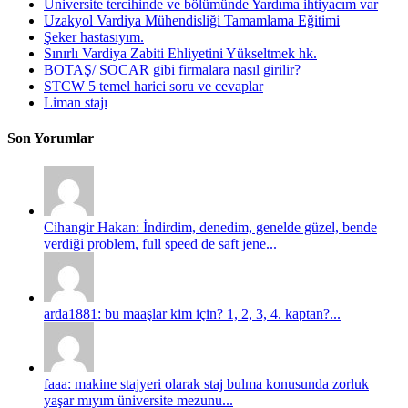
Üniversite tercihinde ve bölümünde Yardıma ihtiyacım var
Uzakyol Vardiya Mühendisliği Tamamlama Eğitimi
Şeker hastasıyım.
Sınırlı Vardiya Zabiti Ehliyetini Yükseltmek hk.
BOTAŞ/ SOCAR gibi firmalara nasıl girilir?
STCW 5 temel harici soru ve cevaplar
Liman stajı
Son Yorumlar
Cihangir Hakan: İndirdim, denedim, genelde güzel, bende
verdiği problem, full speed de saft jene...
arda1881: bu maaşlar kim için? 1, 2, 3, 4. kaptan?...
faaa: makine stajyeri olarak staj bulma konusunda zorluk
yaşar mıyım üniversite mezunu...