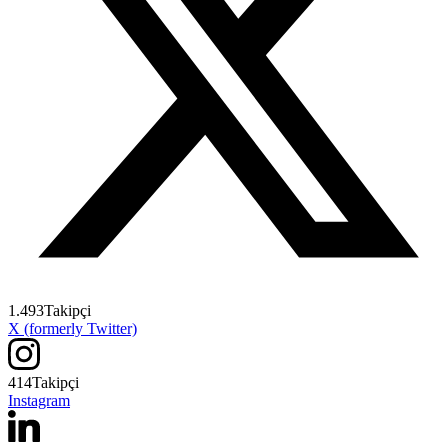
1.493
Takipçi
X (formerly Twitter)
414
Takipçi
Instagram