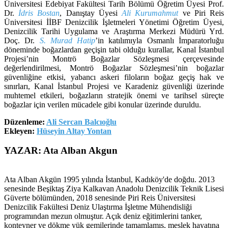
Üniversitesi Edebiyat Fakültesi Tarih Bölümü Öğretim Üyesi Prof.
Dr.
İdris Bostan
, Danıştay Üyesi
Ali Kurumahmut
ve Piri Reis
Üniversitesi İİBF Denizcilik İşletmeleri Yönetimi Öğretim Üyesi,
Denizcilik Tarihi Uygulama ve Araştırma Merkezi Müdürü Yrd.
Doç. Dr.
S. Murad Hatip
’in katılımıyla Osmanlı İmparatorluğu
döneminde boğazlardan geçişin tabi olduğu kurallar, Kanal İstanbul
Projesi’nin Montrö Boğazlar Sözleşmesi çerçevesinde
değerlendirilmesi, Montrö Boğazlar Sözleşmesi’nin boğazlar
güvenliğine etkisi, yabancı askeri filoların boğaz geçiş hak ve
sınırları, Kanal İstanbul Projesi ve Karadeniz güvenliği üzerinde
muhtemel etkileri, boğazların stratejik önemi ve tarihsel süreçte
boğazlar için verilen mücadele gibi konular üzerinde duruldu.
Düzenleme:
Ali Sercan Balcıoğlu
Ekleyen:
Hüseyin Altay Yontan
YAZAR: Ata Alban Akgun
Ata Alban Akgün 1995 yılında İstanbul, Kadıköy'de doğdu. 2013
senesinde Beşiktaş Ziya Kalkavan Anadolu Denizcilik Teknik Lisesi
Güverte bölümünden, 2018 senesinde Piri Reis Üniversitesi
Denizcilik Fakültesi Deniz Ulaştırma İşletme Mühendisliği
programından mezun olmuştur. Açık deniz eğitimlerini tanker,
konteyner ve dökme yük gemilerinde tamamlamış, meslek hayatına