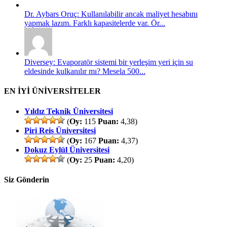
Dr. Aybars Oruç: Kullanılabilir ancak maliyet hesabını
yapmak lazım. Farklı kapasitelerde var. Ör...
Diversey: Evaporatör sistemi bir yerleşim yeri için su
eldesinde kulkanılır mı? Mesela 500...
EN İYİ ÜNİVERSİTELER
Yıldız Teknik Üniversitesi
(
Oy:
115
Puan:
4,38)
Piri Reis Üniversitesi
(
Oy:
167
Puan:
4,37)
Dokuz Eylül Üniversitesi
(
Oy:
25
Puan:
4,20)
Siz Gönderin