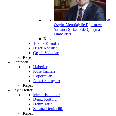
Sn.
Özgür Alemdağ ile Eğitim ve
Yabancı Şirketlerde Çalışma
Olanakları
Kapat
Teknik Konular
Diğer Konular
Çeşitli Videolar
Kapat
Denizden
Haberler
Köşe Yazıları
Röportajlar
Anket Sonuçları
Kapat
Seyir Defteri
Merak Edilenler
Deniz Kültürü
Deniz Tarihi
Sanatta Denizcilik
Kapat