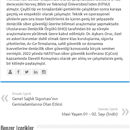
derecesini Norveç Bilim ve Teknoloji Üniversitesi'nden (NTNU)
almıştır. Çeşitli tip ve tonajlardaki gemielrde çalıştıktan sonra karaya
geçmiş ve enspektör olarak çalışmıştır. Teknik ve operasyonel
yönlerin yanı sıra insan faktörlerini de içeren geniş bir yelpazede
denizcilik siber güvenliği üzerine bilimsel araştırmalar yapmaktadır.
Uluslararası Denizcilik Örgütü (IMO) tarafından bir ay süreyle
araştırmalarını yürütmek üzere kabul edilmiştir. Dr. Aybars Oruc, özel
ve askeri kurumlar dahil olmak üzere klas kuruluşlarına, sigorta
şirketlerine, Ar-Ge firmalarına, sahil güvenlik ve donanma
kuvvetlerine denizcilik siber güvenliği konusunda birçok seminer
vermiştir. 2022 yılında NATO’nun siber güvenlik konferansı (CyCon)
kapsamında Davetli Konuşmacı olarak yer almış ve çalışmalarını geniş
bir kitleyle paylaşmıştır.
Önceki İçerik
Genel Sağlık Sigortası’nın
Gemiadamlarına Olan Etkisi
Sonraki İçerik
Mavi Yaşam 01 – 02. Sayı (İndir)
Benzer İçerikler