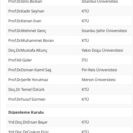
Prof.Dr.İdris Bostan
İstanbul Üniversitesi
Prof.Dr.Kadir Seyhan
KTÜ
Prof.Dr.Kenan İnan
KTÜ
Prof.Dr.Mehmet Genç
İstanbu Şehir Üniversitesi
Prof.Dr.Muhammet Boran
KTÜ
Doç.Dr.Mustafa Altunç
Yakın Doğu Üniversitesi
Prof.Nil Güler
İTÜ
Prof.Dr.Osman Kamil Sağ
Piri Reis Üniversitesi
Prof.Dr.Şerife Yorulmaz
Mersin Üniversitesi
Doç.Dr Temel Öztürk
KTÜ
Prof.Dr.Yusuf Sürmen
KTÜ
Düzenleme Kurulu
Yrd.Doç.Dr.Ersan Başar
KTÜ
Yrd.Doç.Dr.Coşkun Erüz
KTÜ