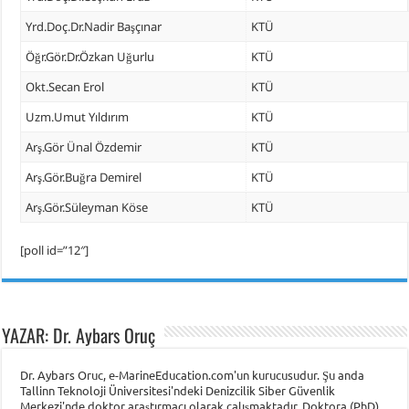
Yrd.Doç.Dr.Nadir Başçınar
KTÜ
Öğr.Gör.Dr.Özkan Uğurlu
KTÜ
Okt.Secan Erol
KTÜ
Uzm.Umut Yıldırım
KTÜ
Arş.Gör Ünal Özdemir
KTÜ
Arş.Gör.Buğra Demirel
KTÜ
Arş.Gör.Süleyman Köse
KTÜ
[poll id=”12″]
YAZAR: Dr. Aybars Oruç
Dr. Aybars Oruc, e-MarineEducation.com'un kurucusudur. Şu anda
Tallinn Teknoloji Üniversitesi'ndeki Denizcilik Siber Güvenlik
Merkezi'nde doktor araştırmacı olarak çalışmaktadır. Doktora (PhD)