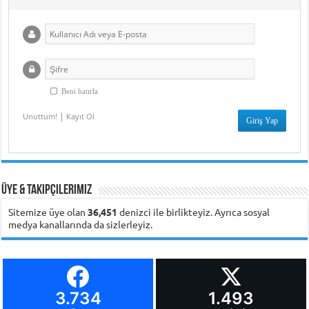
Beni hatırla
|
Unuttum!
Kayıt Ol
Üye & Takipçilerimiz
Sitemize üye olan
36,451
denizci ile birlikteyiz. Ayrıca sosyal
medya kanallarında da sizlerleyiz.
3.734
1.493