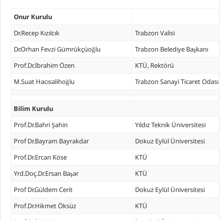
Onur Kurulu
Dr.Recep Kızılcık
Trabzon Valisi
Dr.Orhan Fevzi Gümrükçüoğlu
Trabzon Belediye Başkanı
Prof.Dr.İbrahim Özen
KTÜ, Rektörü
M.Suat Hacısalihoğlu
Trabzon Sanayi Ticaret Odası
Bilim Kurulu
Prof.Dr.Bahri Şahin
Yıldız Teknik Üniversitesi
Prof Dr.Bayram Bayrakdar
Dokuz Eylül Üniversitesi
Prof.Dr.Ercan Köse
KTÜ
Yrd.Doç.Dr.Ersan Başar
KTÜ
Prof Dr.Güldem Cerit
Dokuz Eylül Üniversitesi
Prof.Dr.Hikmet Öksüz
KTÜ