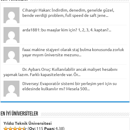
Cihangir Hakan: İndirdim, denedim, genelde güzel,
bende verdiği problem, full speed de saft jene...
arda1881: bu maaşlar kim için? 1, 2, 3, 4. kaptan?...
faaa: makine stajyeri olarak staj bulma konusunda zorluk
yaşar mıyım üniversite mezunu...
Dr. Aybars Oruç: Kullanılabilir ancak maliyet hesabını
yapmak lazım. Farklı kapasitelerde var. Ör...
Diversey: Evaporatör sistemi bir yerleşim yeri için su
eldesinde kulkanılır mı? Mesela 500...
EN İYİ ÜNİVERSİTELER
Yıldız Teknik Üniversitesi
(
Oy:
115
Puan:
4,38)