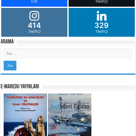
ÜYE
TAKIPÇI
414
329
TAKIPÇI
TAKIPÇI
Arama
e-MarEdu Yayınları