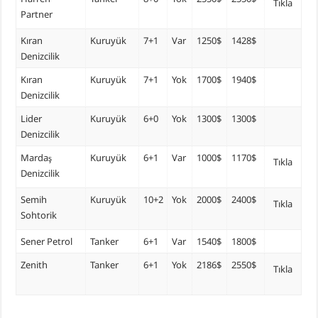
Tıkla
Partner
Kıran
Kuruyük
7+1
Var
1250$
1428$
Denizcilik
Kıran
Kuruyük
7+1
Yok
1700$
1940$
Denizcilik
Lider
Kuruyük
6+0
Yok
1300$
1300$
Denizcilik
Mardaş
Kuruyük
6+1
Var
1000$
1170$
Tıkla
Denizcilik
Semih
Kuruyük
10+2
Yok
2000$
2400$
Tıkla
Sohtorik
Sener Petrol
Tanker
6+1
Var
1540$
1800$
Zenith
Tanker
6+1
Yok
2186$
2550$
Tıkla