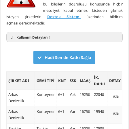
bu bilgilerin doğruluğu konusunda hiçbir
mesuliyet kabul etmez. Listeden çıkmak
isteyen şirketlerin
Destek Sistemi
üzerinden bildirim
açması gerekmektedir.
Kullanım Detayları !
Hadi Sen de Katkı Sağla
İK.
ŞIRKET ADI
GEMI TIPI
KNT
SSK
MAAŞ
DETAY
DAHIL
Arkas
Konteyner
6+1
Yok
1925$
2204$
Tıkla
Denizcilik
Arkas
Konteyner
6+1
Var
1675$
1954$
Tıkla
Denizcilik
Beykim
Tanker
6+1
Var
1500$
1750$