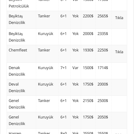
Petrolcülük
Beşiktaş
Tanker
6+1
Yok
2200$
2565$
Tıkla
Denizcilik
Beşiktaş
Kuruyük
6+1
Yok
2000$
2335$
Denizcilik
Chemfleet
Tanker
6+1
Yok
1930$
2250$
Tıkla
Denak
Kuruyük
7+1
Var
1500$
1714$
Denizcilik
Deval
Kuruyük
6+1
Yok
1750$
2000$
Denizcilik
Genel
Tanker
6+1
Yok
2150$
2500$
Denizcilik
Genel
Kuruyük
6+1
Yok
1750$
2050$
Denizcilik
Harren
Tanker
8+0
Yok
2550$
2550$