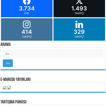
3.734
1.493
ÜYE
TAKIPÇI
414
329
TAKIPÇI
TAKIPÇI
Arama
e-MarEdu Yayınları
Tartışma Panosu