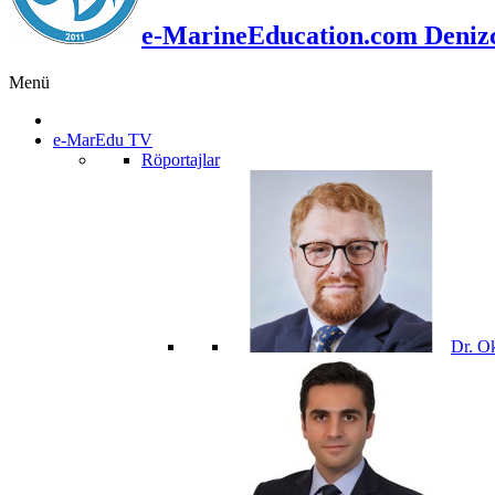
e-MarineEducation.com Denizci
Menü
e-MarEdu TV
Röportajlar
Dr. O