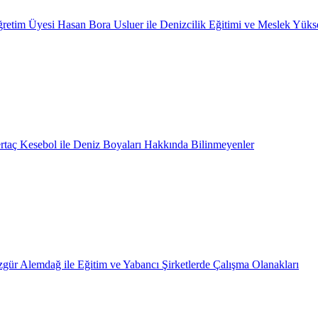
retim Üyesi Hasan Bora Usluer ile Denizcilik Eğitimi ve Meslek Yüks
rtaç Kesebol ile Deniz Boyaları Hakkında Bilinmeyenler
gür Alemdağ ile Eğitim ve Yabancı Şirketlerde Çalışma Olanakları