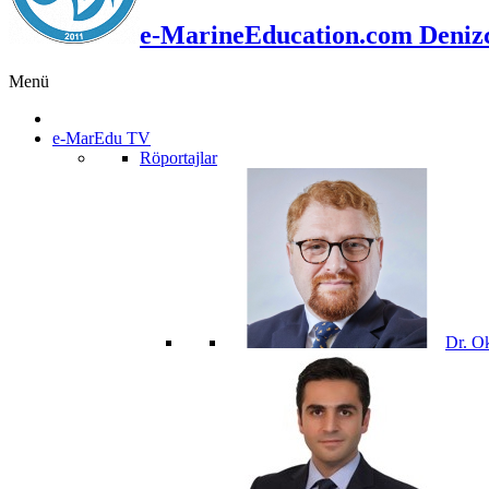
e-MarineEducation.com Denizci
Menü
e-MarEdu TV
Röportajlar
Dr. O