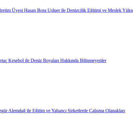
retim Üyesi Hasan Bora Usluer ile Denizcilik Eğitimi ve Meslek Yüks
rtaç Kesebol ile Deniz Boyaları Hakkında Bilinmeyenler
gür Alemdağ ile Eğitim ve Yabancı Şirketlerde Çalışma Olanakları