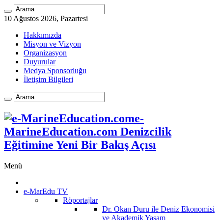
10 Ağustos 2026, Pazartesi
Hakkımızda
Misyon ve Vizyon
Organizasyon
Duyurular
Medya Sponsorluğu
İletişim Bilgileri
e-
MarineEducation.com Denizcilik
Eğitimine Yeni Bir Bakış Açısı
Menü
e-MarEdu TV
Röportajlar
Dr. Okan Duru ile Deniz Ekonomisi
ve Akademik Yaşam