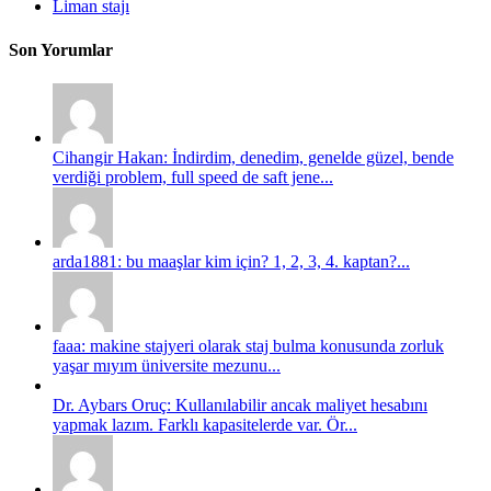
Liman stajı
Son Yorumlar
Cihangir Hakan: İndirdim, denedim, genelde güzel, bende
verdiği problem, full speed de saft jene...
arda1881: bu maaşlar kim için? 1, 2, 3, 4. kaptan?...
faaa: makine stajyeri olarak staj bulma konusunda zorluk
yaşar mıyım üniversite mezunu...
Dr. Aybars Oruç: Kullanılabilir ancak maliyet hesabını
yapmak lazım. Farklı kapasitelerde var. Ör...