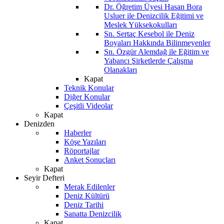
Dr. Öğretim Üyesi Hasan Bora
Usluer ile Denizcilik Eğitimi ve
Meslek Yüksekokulları
Sn. Sertaç Kesebol ile Deniz
Boyaları Hakkında Bilinmeyenler
Sn. Özgür Alemdağ ile Eğitim ve
Yabancı Şirketlerde Çalışma
Olanakları
Kapat
Teknik Konular
Diğer Konular
Çeşitli Videolar
Kapat
Denizden
Haberler
Köşe Yazıları
Röportajlar
Anket Sonuçları
Kapat
Seyir Defteri
Merak Edilenler
Deniz Kültürü
Deniz Tarihi
Sanatta Denizcilik
Kapat