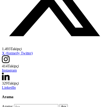
1.493
Takipçi
X (formerly Twitter)
414
Takipçi
Instagram
329
Takipçi
LinkedIn
Arama
Arama: