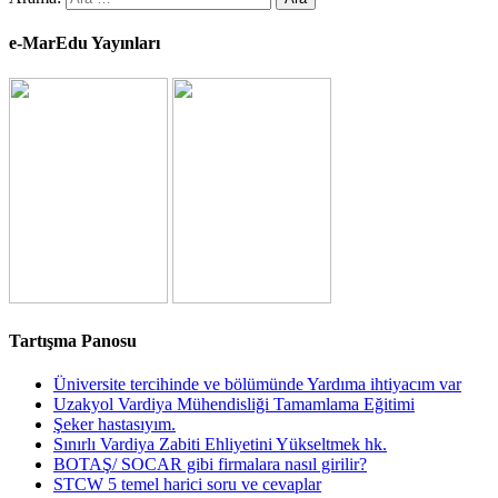
e-MarEdu Yayınları
Tartışma Panosu
Üniversite tercihinde ve bölümünde Yardıma ihtiyacım var
Uzakyol Vardiya Mühendisliği Tamamlama Eğitimi
Şeker hastasıyım.
Sınırlı Vardiya Zabiti Ehliyetini Yükseltmek hk.
BOTAŞ/ SOCAR gibi firmalara nasıl girilir?
STCW 5 temel harici soru ve cevaplar