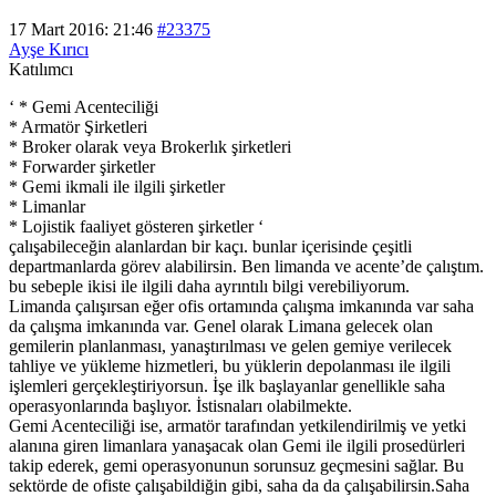
17 Mart 2016: 21:46
#23375
Ayşe Kırıcı
Katılımcı
‘ * Gemi Acenteciliği
* Armatör Şirketleri
* Broker olarak veya Brokerlık şirketleri
* Forwarder şirketler
* Gemi ikmali ile ilgili şirketler
* Limanlar
* Lojistik faaliyet gösteren şirketler ‘
çalışabileceğin alanlardan bir kaçı. bunlar içerisinde çeşitli
departmanlarda görev alabilirsin. Ben limanda ve acente’de çalıştım.
bu sebeple ikisi ile ilgili daha ayrıntılı bilgi verebiliyorum.
Limanda çalışırsan eğer ofis ortamında çalışma imkanında var saha
da çalışma imkanında var. Genel olarak Limana gelecek olan
gemilerin planlanması, yanaştırılması ve gelen gemiye verilecek
tahliye ve yükleme hizmetleri, bu yüklerin depolanması ile ilgili
işlemleri gerçekleştiriyorsun. İşe ilk başlayanlar genellikle saha
operasyonlarında başlıyor. İstisnaları olabilmekte.
Gemi Acenteciliği ise, armatör tarafından yetkilendirilmiş ve yetki
alanına giren limanlara yanaşacak olan Gemi ile ilgili prosedürleri
takip ederek, gemi operasyonunun sorunsuz geçmesini sağlar. Bu
sektörde de ofiste çalışabildiğin gibi, saha da da çalışabilirsin.Saha