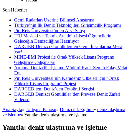
Son Haberler
Gemi Radarları Üzerine Bilimsel Araştırma
Türkiye’nin İlk Deniz Teknolojileri Girişimcilik Programı
Piri Reis Üniversitesi’nden Arsa Satışı
İTÜ Mesleki ve Teknik Anadolu Lisesi Öğrencilerini
Geleceğin Denizciliğine Hazırlıyor
DARGEB-Denizci Gönüllülerden Gemi İnsanlarına Mesaj
Var!
MINE-EMI Projesi ile Ortak Yüksek Lisans Programı
Geliştirme Çalışmaları
Armona Denizcilik İşletme Müdürü Kapt. Semih Falay Vefat
Etti
Piri Reis Üniversitesi’nin Karadeniz Ülkeleri için “Ortak
Yüksek Lisans Programı” Projesi
DARGEB’ten, Deniz’den Fotoğraf Sergisi
DARGEB Denizci Gönüllüler’den Preveze Deniz Zaferi
Videosu
Ana Sayfa
»
Tartışma Panosu
»
Denizcilik Eğitimi
»
deniz ulaştırma
ve işletme
»
Yanıtla: deniz ulaştırma ve işletme
Yanıtla: deniz ulaştırma ve işletme