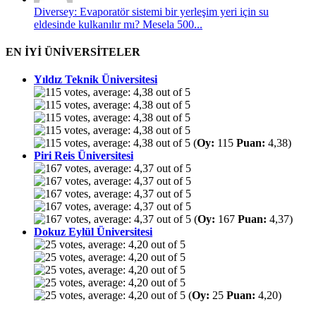
Diversey: Evaporatör sistemi bir yerleşim yeri için su
eldesinde kulkanılır mı? Mesela 500...
EN İYİ ÜNİVERSİTELER
Yıldız Teknik Üniversitesi
(
Oy:
115
Puan:
4,38)
Piri Reis Üniversitesi
(
Oy:
167
Puan:
4,37)
Dokuz Eylül Üniversitesi
(
Oy:
25
Puan:
4,20)