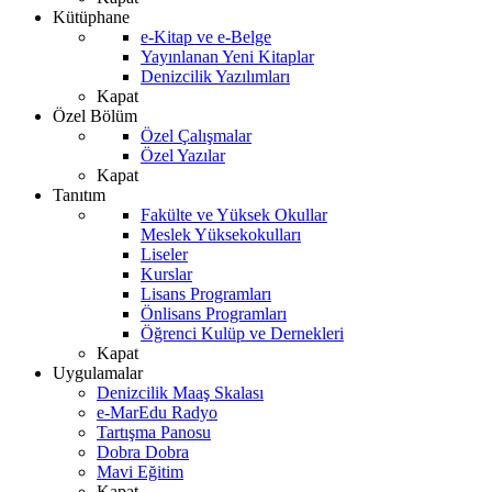
Kütüphane
e-Kitap ve e-Belge
Yayınlanan Yeni Kitaplar
Denizcilik Yazılımları
Kapat
Özel Bölüm
Özel Çalışmalar
Özel Yazılar
Kapat
Tanıtım
Fakülte ve Yüksek Okullar
Meslek Yüksekokulları
Liseler
Kurslar
Lisans Programları
Önlisans Programları
Öğrenci Kulüp ve Dernekleri
Kapat
Uygulamalar
Denizcilik Maaş Skalası
e-MarEdu Radyo
Tartışma Panosu
Dobra Dobra
Mavi Eğitim
Kapat