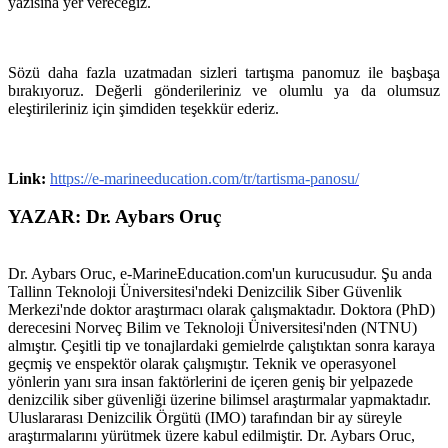
yazısına yer vereceğiz.
Sözü daha fazla uzatmadan sizleri tartışma panomuz ile başbaşa
bırakıyoruz. Değerli gönderileriniz ve olumlu ya da olumsuz
eleştirileriniz için şimdiden teşekkür ederiz.
Link:
https://e-marineeducation.com/tr/tartisma-panosu/
YAZAR: Dr. Aybars Oruç
Dr. Aybars Oruc, e-MarineEducation.com'un kurucusudur. Şu anda
Tallinn Teknoloji Üniversitesi'ndeki Denizcilik Siber Güvenlik
Merkezi'nde doktor araştırmacı olarak çalışmaktadır. Doktora (PhD)
derecesini Norveç Bilim ve Teknoloji Üniversitesi'nden (NTNU)
almıştır. Çeşitli tip ve tonajlardaki gemielrde çalıştıktan sonra karaya
geçmiş ve enspektör olarak çalışmıştır. Teknik ve operasyonel
yönlerin yanı sıra insan faktörlerini de içeren geniş bir yelpazede
denizcilik siber güvenliği üzerine bilimsel araştırmalar yapmaktadır.
Uluslararası Denizcilik Örgütü (IMO) tarafından bir ay süreyle
araştırmalarını yürütmek üzere kabul edilmiştir. Dr. Aybars Oruc,