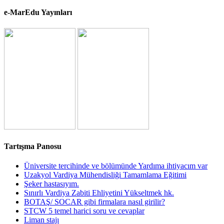
e-MarEdu Yayınları
Tartışma Panosu
Üniversite tercihinde ve bölümünde Yardıma ihtiyacım var
Uzakyol Vardiya Mühendisliği Tamamlama Eğitimi
Şeker hastasıyım.
Sınırlı Vardiya Zabiti Ehliyetini Yükseltmek hk.
BOTAŞ/ SOCAR gibi firmalara nasıl girilir?
STCW 5 temel harici soru ve cevaplar
Liman stajı