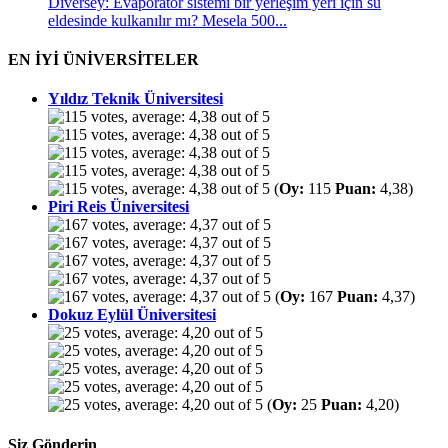
Diversey: Evaporatör sistemi bir yerleşim yeri için su
eldesinde kulkanılır mı? Mesela 500...
EN İYİ ÜNİVERSİTELER
Yıldız Teknik Üniversitesi
(
Oy:
115
Puan:
4,38)
Piri Reis Üniversitesi
(
Oy:
167
Puan:
4,37)
Dokuz Eylül Üniversitesi
(
Oy:
25
Puan:
4,20)
Siz Gönderin