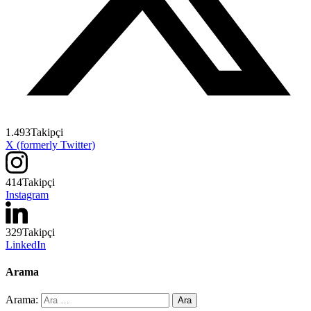
1.493
Takipçi
X (formerly Twitter)
414
Takipçi
Instagram
329
Takipçi
LinkedIn
Arama
Arama: