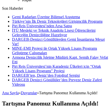
Son Haberler
Gemi Radarları Üzerine Bilimsel Araştırma
Türkiye’nin İlk Deniz Teknolojileri Girişimcilik Programı
Piri Reis Üniversitesi’nden Arsa Satışı
İTÜ Mesleki ve Teknik Anadolu Lisesi Öğrencilerini
Geleceğin Denizciliğine Hazırlıyor
DARGEB-Denizci Gönüllülerden Gemi İnsanlarına Mesaj
Var!
MINE-EMI Projesi ile Ortak Yüksek Lisans Programı
Geliştirme Çalışmaları
Armona Denizcilik İşletme Müdürü Kapt. Semih Falay Vefat
Etti
Piri Reis Üniversitesi’nin Karadeniz Ülkeleri için “Ortak
Yüksek Lisans Programı” Projesi
DARGEB’ten, Deniz’den Fotoğraf Sergisi
DARGEB Denizci Gönüllüler’den Preveze Deniz Zaferi
Videosu
Ana Sayfa
»
Duyurular
»
Tartışma Panomuz Kullanıma Açıldı!
Tartışma Panomuz Kullanıma Açıldı!