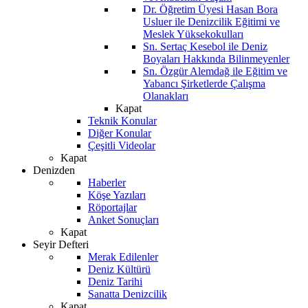
Dr. Öğretim Üyesi Hasan Bora
Usluer ile Denizcilik Eğitimi ve
Meslek Yüksekokulları
Sn. Sertaç Kesebol ile Deniz
Boyaları Hakkında Bilinmeyenler
Sn. Özgür Alemdağ ile Eğitim ve
Yabancı Şirketlerde Çalışma
Olanakları
Kapat
Teknik Konular
Diğer Konular
Çeşitli Videolar
Kapat
Denizden
Haberler
Köşe Yazıları
Röportajlar
Anket Sonuçları
Kapat
Seyir Defteri
Merak Edilenler
Deniz Kültürü
Deniz Tarihi
Sanatta Denizcilik
Kapat