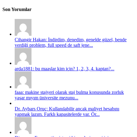
Son Yorumlar
Cihangir Hakan: İndirdim, denedim, genelde güzel, bende
verdiği problem, full speed de saft jene...
arda1881: bu maaşlar kim için? 1, 2, 3, 4. kaptan?...
faaa: makine stajyeri olarak staj bulma konusunda zorluk
yaşar mıyım üniversite mezunu...
Dr. Aybars Oruç: Kullanılabilir ancak maliyet hesabını
yapmak lazım. Farklı kapasitelerde var. Ör...