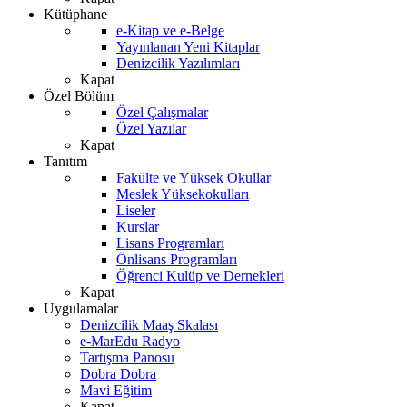
Kütüphane
e-Kitap ve e-Belge
Yayınlanan Yeni Kitaplar
Denizcilik Yazılımları
Kapat
Özel Bölüm
Özel Çalışmalar
Özel Yazılar
Kapat
Tanıtım
Fakülte ve Yüksek Okullar
Meslek Yüksekokulları
Liseler
Kurslar
Lisans Programları
Önlisans Programları
Öğrenci Kulüp ve Dernekleri
Kapat
Uygulamalar
Denizcilik Maaş Skalası
e-MarEdu Radyo
Tartışma Panosu
Dobra Dobra
Mavi Eğitim
Kapat