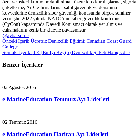
özel ve askeri kurumlar dahil olmak üzere klas kuruluşlarına, sigorta
şirketlerine, Ar-Ge firmalarına, sahil güvenlik ve donanma
kuvvetlerine denizcilik siber güvenliği konusunda birçok seminer
vermiştir. 2022 yılında NATO’nun siber güvenlik konferansı
(CyCon) kapsamında Davetli Konuşmacı olarak yer almış ve
çalışmalarını geniş bir kitleyle paylaşmıştır.
@aybarsoruc
Önceki İçerik
Ücretsiz Denizcilik Eğitimi: Canadian Coast Guard
College
Sonraki İçerik
[TK] En İyi Beş (5) Denizcilik Şirketi Hangisidir?
Benzer İçerikler
02 Ağustos 2016
e-MarineEducation Temmuz Ayı Liderleri
02 Temmuz 2016
e-MarineEducation Haziran Ayı Liderleri