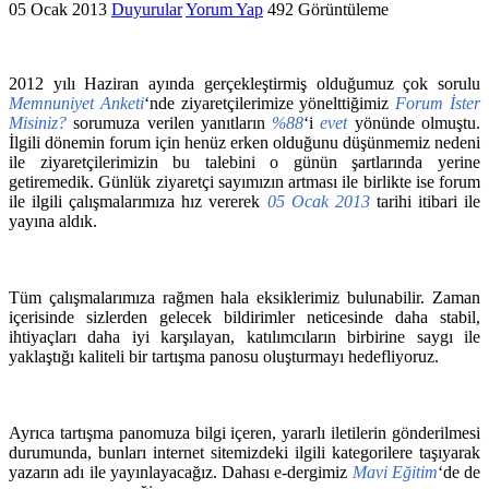
05 Ocak 2013
Duyurular
Yorum Yap
492 Görüntüleme
2012 yılı Haziran ayında gerçekleştirmiş olduğumuz çok sorulu
Memnuniyet Anketi
‘nde ziyaretçilerimize yönelttiğimiz
Forum İster
Misiniz?
sorumuza verilen yanıtların
%88
‘i
evet
yönünde olmuştu.
İlgili dönemin forum için henüz erken olduğunu düşünmemiz nedeni
ile ziyaretçilerimizin bu talebini o günün şartlarında yerine
getiremedik. Günlük ziyaretçi sayımızın artması ile birlikte ise forum
ile ilgili çalışmalarımıza hız vererek
05 Ocak 2013
tarihi itibari ile
yayına aldık.
Tüm çalışmalarımıza rağmen hala eksiklerimiz bulunabilir. Zaman
içerisinde sizlerden gelecek bildirimler neticesinde daha stabil,
ihtiyaçları daha iyi karşılayan, katılımcıların birbirine saygı ile
yaklaştığı kaliteli bir tartışma panosu oluşturmayı hedefliyoruz.
Ayrıca tartışma panomuza bilgi içeren, yararlı iletilerin gönderilmesi
durumunda, bunları internet sitemizdeki ilgili kategorilere taşıyarak
yazarın adı ile yayınlayacağız. Dahası e-dergimiz
Mavi Eğitim
‘de de