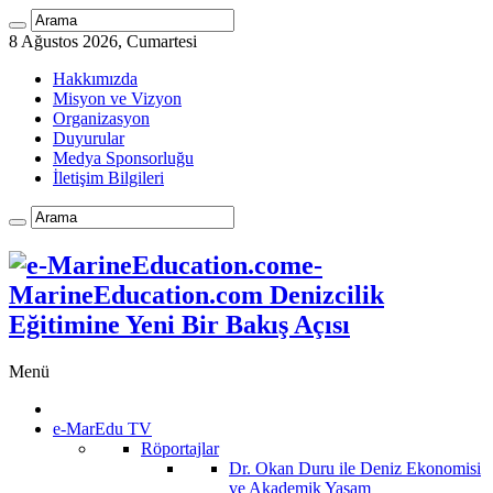
8 Ağustos 2026, Cumartesi
Hakkımızda
Misyon ve Vizyon
Organizasyon
Duyurular
Medya Sponsorluğu
İletişim Bilgileri
e-
MarineEducation.com Denizcilik
Eğitimine Yeni Bir Bakış Açısı
Menü
e-MarEdu TV
Röportajlar
Dr. Okan Duru ile Deniz Ekonomisi
ve Akademik Yaşam