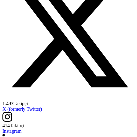
1.493
Takipçi
X (formerly Twitter)
414
Takipçi
Instagram