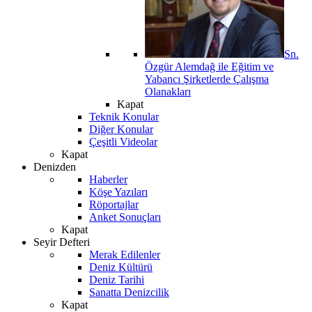
Sn.
Özgür Alemdağ ile Eğitim ve
Yabancı Şirketlerde Çalışma
Olanakları
Kapat
Teknik Konular
Diğer Konular
Çeşitli Videolar
Kapat
Denizden
Haberler
Köşe Yazıları
Röportajlar
Anket Sonuçları
Kapat
Seyir Defteri
Merak Edilenler
Deniz Kültürü
Deniz Tarihi
Sanatta Denizcilik
Kapat