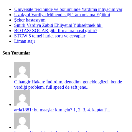
Üniversite tercihinde ve bölümünde Yardıma ihtiyacım var
Uzakyol Vardiya Mühendisliği Tamamlama Eğitimi
Şeker hastasıyım.
Sınırlı Vardiya Zabiti Ehliyetini Yükseltmek hk.
BOTAŞ/ SOCAR gibi firmalara nasıl girilir?
STCW 5 temel harici soru ve cevaplar
Liman stajı
Son Yorumlar
Cihangir Hakan: İndirdim, denedim, genelde güzel, bende
verdiği problem, full speed de saft jene...
arda1881: bu maaşlar kim için? 1, 2, 3, 4. kaptan?...