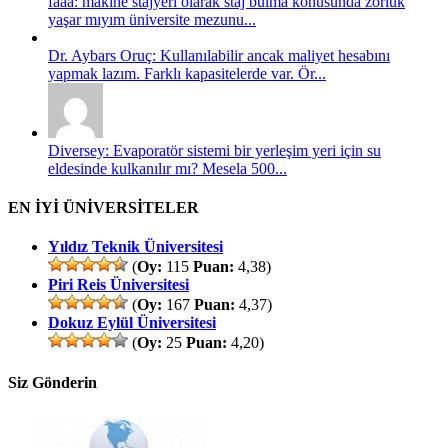
faaa: makine stajyeri olarak staj bulma konusunda zorluk
yaşar mıyım üniversite mezunu...
Dr. Aybars Oruç: Kullanılabilir ancak maliyet hesabını
yapmak lazım. Farklı kapasitelerde var. Ör...
Diversey: Evaporatör sistemi bir yerleşim yeri için su
eldesinde kulkanılır mı? Mesela 500...
EN İYİ ÜNİVERSİTELER
Yıldız Teknik Üniversitesi
(
Oy:
115
Puan:
4,38)
Piri Reis Üniversitesi
(
Oy:
167
Puan:
4,37)
Dokuz Eylül Üniversitesi
(
Oy:
25
Puan:
4,20)
Siz Gönderin