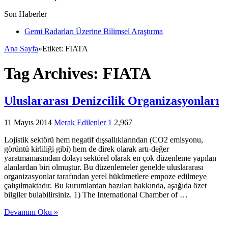
Son Haberler
Gemi Radarları Üzerine Bilimsel Araştırma
Ana Sayfa
»
Etiket:
FIATA
Tag Archives:
FIATA
Uluslararası Denizcilik Organizasyonları
11 Mayıs 2014
Merak Edilenler
1
2,967
Lojistik sektörü hem negatif dışsallıklarından (CO2 emisyonu,
görüntü kirliliği gibi) hem de direk olarak artı-değer
yaratmamasından dolayı sektörel olarak en çok düzenleme yapılan
alanlardan biri olmuştur. Bu düzenlemeler genelde uluslararası
organizasyonlar tarafından yerel hükümetlere empoze edilmeye
çalışılmaktadır. Bu kurumlardan bazıları hakkında, aşağıda özet
bilgiler bulabilirsiniz. 1) The International Chamber of …
Devamını Oku »