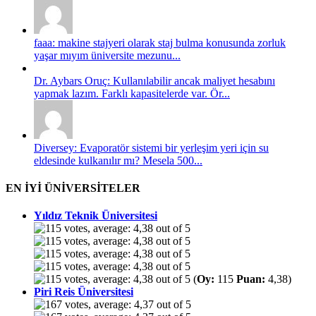
faaa: makine stajyeri olarak staj bulma konusunda zorluk
yaşar mıyım üniversite mezunu...
Dr. Aybars Oruç: Kullanılabilir ancak maliyet hesabını
yapmak lazım. Farklı kapasitelerde var. Ör...
Diversey: Evaporatör sistemi bir yerleşim yeri için su
eldesinde kulkanılır mı? Mesela 500...
EN İYİ ÜNİVERSİTELER
Yıldız Teknik Üniversitesi
(
Oy:
115
Puan:
4,38)
Piri Reis Üniversitesi