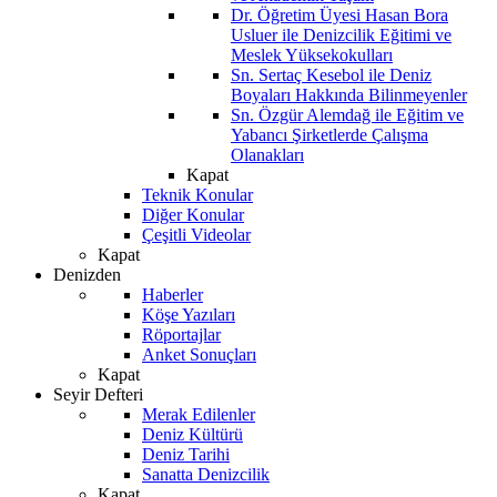
Dr. Öğretim Üyesi Hasan Bora
Usluer ile Denizcilik Eğitimi ve
Meslek Yüksekokulları
Sn. Sertaç Kesebol ile Deniz
Boyaları Hakkında Bilinmeyenler
Sn. Özgür Alemdağ ile Eğitim ve
Yabancı Şirketlerde Çalışma
Olanakları
Kapat
Teknik Konular
Diğer Konular
Çeşitli Videolar
Kapat
Denizden
Haberler
Köşe Yazıları
Röportajlar
Anket Sonuçları
Kapat
Seyir Defteri
Merak Edilenler
Deniz Kültürü
Deniz Tarihi
Sanatta Denizcilik
Kapat