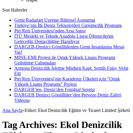
Son Haberler
Gemi Radarları Üzerine Bilimsel Araştırma
Türkiye’nin İlk Deniz Teknolojileri Girişimcilik Programı
Piri Reis Üniversitesi’nden Arsa Satışı
İTÜ Mesleki ve Teknik Anadolu Lisesi Öğrencilerini
Geleceğin Denizciliğine Hazırlıyor
DARGEB-Denizci Gönüllülerden Gemi İnsanlarına Mesaj
Var!
MINE-EMI Projesi ile Ortak Yüksek Lisans Programı
Geliştirme Çalışmaları
Armona Denizcilik İşletme Müdürü Kapt. Semih Falay Vefat
Etti
Piri Reis Üniversitesi’nin Karadeniz Ülkeleri için “Ortak
Yüksek Lisans Programı” Projesi
DARGEB’ten, Deniz’den Fotoğraf Sergisi
DARGEB Denizci Gönüllüler’den Preveze Deniz Zaferi
Videosu
Ana Sayfa
»
Etiket:
Ekol Denizcilik Eğitim ve Ticaret Limited Şirketi
Tag Archives:
Ekol Denizcilik