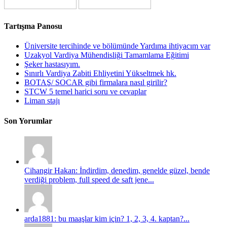
Tartışma Panosu
Üniversite tercihinde ve bölümünde Yardıma ihtiyacım var
Uzakyol Vardiya Mühendisliği Tamamlama Eğitimi
Şeker hastasıyım.
Sınırlı Vardiya Zabiti Ehliyetini Yükseltmek hk.
BOTAŞ/ SOCAR gibi firmalara nasıl girilir?
STCW 5 temel harici soru ve cevaplar
Liman stajı
Son Yorumlar
Cihangir Hakan: İndirdim, denedim, genelde güzel, bende
verdiği problem, full speed de saft jene...
arda1881: bu maaşlar kim için? 1, 2, 3, 4. kaptan?...