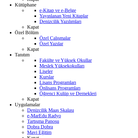
Kütüphane
e-Kitap ve e-Belge
Yayınlanan Yeni Kitaplar
Denizcilik Yazılımları
Kapat
Özel Bölüm
Özel Çalışmalar
Özel Yazılar
Kapat
Tanıtım
Fakülte ve Yüksek Okullar
Meslek Yüksekokulları
Liseler
Kurslar
Lisans Programları
Önlisans Programları
Öğrenci Kulüp ve Dernekleri
Kapat
Uygulamalar
Denizcilik Maaş Skalası
e-MarEdu Radyo
Tartışma Panosu
Dobra Dobra
Mavi Eğitim
Kapat