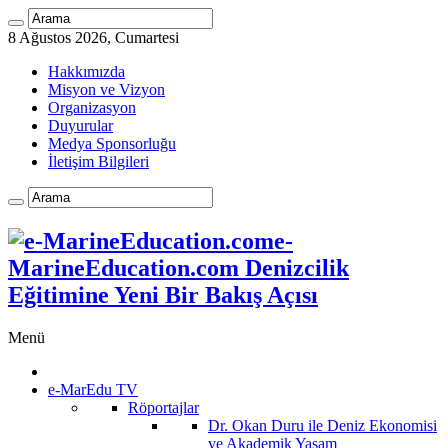
8 Ağustos 2026, Cumartesi
Hakkımızda
Misyon ve Vizyon
Organizasyon
Duyurular
Medya Sponsorluğu
İletişim Bilgileri
e-
MarineEducation.com Denizcilik
Eğitimine Yeni Bir Bakış Açısı
Menü
e-MarEdu TV
Röportajlar
Dr. Okan Duru ile Deniz Ekonomisi
ve Akademik Yaşam