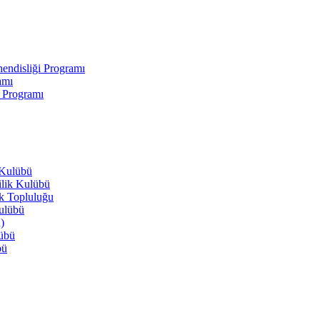
endisliği Programı
amı
i Programı
 Kulübü
ilik Kulübü
ik Topluluğu
Kulübü
)
lübü
bü