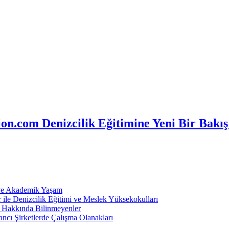
n.com Denizcilik Eğitimine Yeni Bir Bakış
 ve Akademik Yaşam
ile Denizcilik Eğitimi ve Meslek Yüksekokulları
ı Hakkında Bilinmeyenler
ncı Şirketlerde Çalışma Olanakları