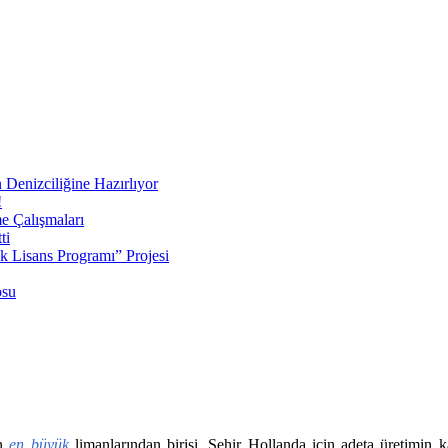
 Denizciliğine Hazırlıyor
!
e Çalışmaları
ti
ek Lisans Programı” Projesi
osu
ın
en büyük
limanlarından birisi. Şehir Hollanda için adeta üretimi