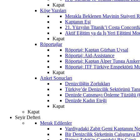
Kapat
Köşe Yazıları
Merakla Beklenen Mavinin Stajyeri Ra
Kaptanın Eşi
21. Yüzyılın Titanik’i Costa Concordi
Aktif Eğitim ya da İş Yeri Eğitimi Mo
Kapat
Röportajlar
Röportaj: Kaptan Gürhan Uysal
Röportaj: Aid-Assistance
Röportaj: Kaptan Alper Tunga Anıker
Röportaj: ITF Türkiye Enspektörü Mu
Kapat
Anket Sonuçları
Denizciliğin Zorlukları
Türkiye’de Denizcilik Sektörünü Ta
Denizde Çatışmayı Önleme Tüzüğü
Denizde Kadın Eteği
Kapat
Kapat
Seyir Defteri
Merak Edilenler
Vardiyadaki Zabit Gemi Kaptanını N
Bir Denizcilik Şirketinin Çalışmaya 
Birinci Zabit’in Gemideki Bir Günü