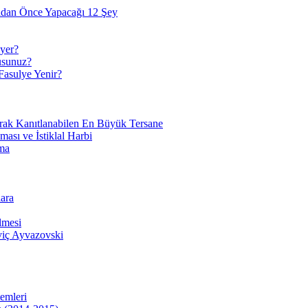
adan Önce Yapacağı 12 Şey
yer?
usunuz?
Fasulye Yenir?
arak Kanıtlanabilen En Büyük Tersane
sı ve İstiklal Harbi
ma
ara
lmesi
viç Ayvazovski
temleri