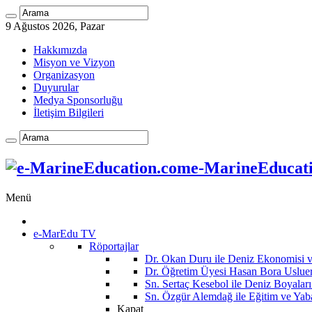
9 Ağustos 2026, Pazar
Hakkımızda
Misyon ve Vizyon
Organizasyon
Duyurular
Medya Sponsorluğu
İletişim Bilgileri
e-MarineEducatio
Menü
e-MarEdu TV
Röportajlar
Dr. Okan Duru ile Deniz Ekonomisi
Dr. Öğretim Üyesi Hasan Bora Usluer 
Sn. Sertaç Kesebol ile Deniz Boyalar
Sn. Özgür Alemdağ ile Eğitim ve Yaba
Kapat