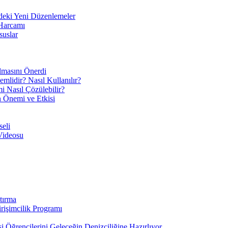
eki Yeni Düzenlemeler
 Harcamı
suslar
ılmasını Önerdi
mlidir? Nasıl Kullanılır?
mi Nasıl Çözülebilir?
ın Önemi ve Etkisi
eli
Videosu
tırma
irişimcilik Programı
 Öğrencilerini Geleceğin Denizciliğine Hazırlıyor