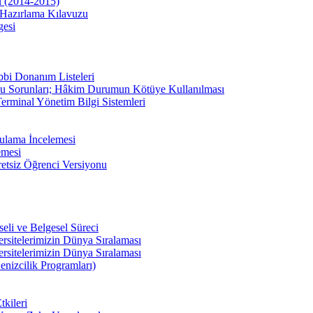
u (2014-2015)
Hazırlama Kılavuzu
gesi
bbi Donanım Listeleri
u Sorunları; Hâkim Durumun Kötüye Kullanılması
erminal Yönetim Bilgi Sistemleri
ulama İncelemesi
emesi
etsiz Öğrenci Versiyonu
li ve Belgesel Süreci
ersitelerimizin Dünya Sıralaması
ersitelerimizin Dünya Sıralaması
enizcilik Programları)
kileri