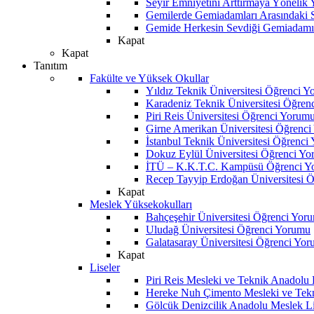
Seyir Emniyetini Arttırmaya Yönelik
Gemilerde Gemiadamları Arasındaki Sos
Gemide Herkesin Sevdiği Gemiadamı
Kapat
Kapat
Tanıtım
Fakülte ve Yüksek Okullar
Yıldız Teknik Üniversitesi Öğrenci 
Karadeniz Teknik Üniversitesi Öğren
Piri Reis Üniversitesi Öğrenci Yorum
Girne Amerikan Üniversitesi Öğrenc
İstanbul Teknik Üniversitesi Öğrenci
Dokuz Eylül Üniversitesi Öğrenci Y
İTÜ – K.K.T.C. Kampüsü Öğrenci Y
Recep Tayyip Erdoğan Üniversitesi 
Kapat
Meslek Yüksekokulları
Bahçeşehir Üniversitesi Öğrenci Yor
Uludağ Üniversitesi Öğrenci Yorumu
Galatasaray Üniversitesi Öğrenci Yo
Kapat
Liseler
Piri Reis Mesleki ve Teknik Anadolu
Hereke Nuh Çimento Mesleki ve Tekn
Gölcük Denizcilik Anadolu Meslek L