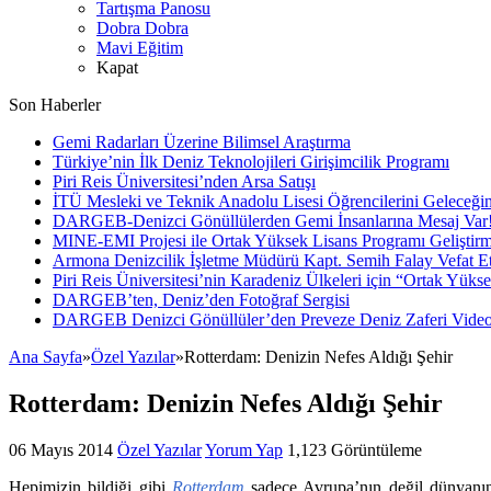
Tartışma Panosu
Dobra Dobra
Mavi Eğitim
Kapat
Son Haberler
Gemi Radarları Üzerine Bilimsel Araştırma
Türkiye’nin İlk Deniz Teknolojileri Girişimcilik Programı
Piri Reis Üniversitesi’nden Arsa Satışı
İTÜ Mesleki ve Teknik Anadolu Lisesi Öğrencilerini Geleceğin
DARGEB-Denizci Gönüllülerden Gemi İnsanlarına Mesaj Var
MINE-EMI Projesi ile Ortak Yüksek Lisans Programı Geliştirm
Armona Denizcilik İşletme Müdürü Kapt. Semih Falay Vefat Et
Piri Reis Üniversitesi’nin Karadeniz Ülkeleri için “Ortak Yüks
DARGEB’ten, Deniz’den Fotoğraf Sergisi
DARGEB Denizci Gönüllüler’den Preveze Deniz Zaferi Vide
Ana Sayfa
»
Özel Yazılar
»
Rotterdam: Denizin Nefes Aldığı Şehir
Rotterdam: Denizin Nefes Aldığı Şehir
06 Mayıs 2014
Özel Yazılar
Yorum Yap
1,123 Görüntüleme
Hepimizin bildiği gibi
Rotterdam
sadece Avrupa’nın değil dünyan