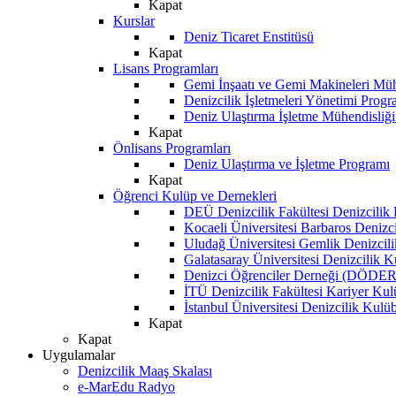
Kapat
Kurslar
Deniz Ticaret Enstitüsü
Kapat
Lisans Programları
Gemi İnşaatı ve Gemi Makineleri Müh
Denizcilik İşletmeleri Yönetimi Progr
Deniz Ulaştırma İşletme Mühendisliğ
Kapat
Önlisans Programları
Deniz Ulaştırma ve İşletme Programı
Kapat
Öğrenci Kulüp ve Dernekleri
DEÜ Denizcilik Fakültesi Denizcilik
Kocaeli Üniversitesi Barbaros Denizc
Uludağ Üniversitesi Gemlik Denizcil
Galatasaray Üniversitesi Denizcilik 
Denizci Öğrenciler Derneği (DÖDER
İTÜ Denizcilik Fakültesi Kariyer Ku
İstanbul Üniversitesi Denizcilik Kulü
Kapat
Kapat
Uygulamalar
Denizcilik Maaş Skalası
e-MarEdu Radyo