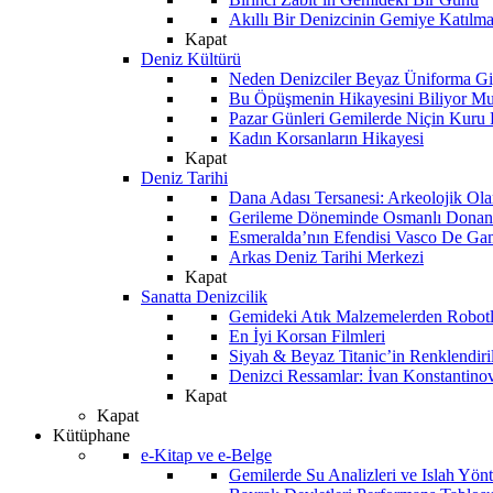
Akıllı Bir Denizcinin Gemiye Katılm
Kapat
Deniz Kültürü
Neden Denizciler Beyaz Üniforma Gi
Bu Öpüşmenin Hikayesini Biliyor M
Pazar Günleri Gemilerde Niçin Kuru 
Kadın Korsanların Hikayesi
Kapat
Deniz Tarihi
Dana Adası Tersanesi: Arkeolojik Ol
Gerileme Döneminde Osmanlı Donanma
Esmeralda’nın Efendisi Vasco De Ga
Arkas Deniz Tarihi Merkezi
Kapat
Sanatta Denizcilik
Gemideki Atık Malzemelerden Robotl
En İyi Korsan Filmleri
Siyah & Beyaz Titanic’in Renklendiri
Denizci Ressamlar: İvan Konstantino
Kapat
Kapat
Kütüphane
e-Kitap ve e-Belge
Gemilerde Su Analizleri ve Islah Yön