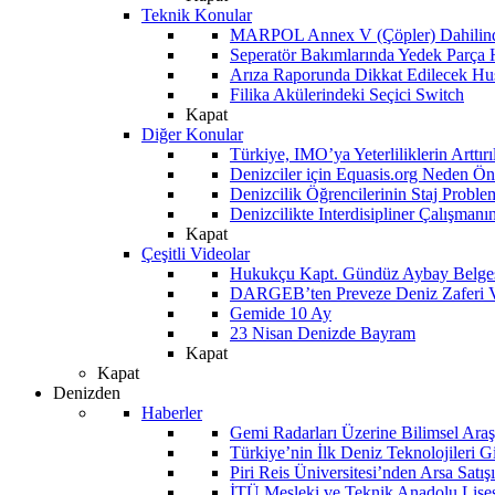
Teknik Konular
MARPOL Annex V (Çöpler) Dahilind
Seperatör Bakımlarında Yedek Parça
Arıza Raporunda Dikkat Edilecek Hu
Filika Akülerindeki Seçici Switch
Kapat
Diğer Konular
Türkiye, IMO’ya Yeterliliklerin Arttır
Denizciler için Equasis.org Neden Öne
Denizcilik Öğrencilerinin Staj Proble
Denizcilikte Interdisipliner Çalışman
Kapat
Çeşitli Videolar
Hukukçu Kapt. Gündüz Aybay Belges
DARGEB’ten Preveze Deniz Zaferi 
Gemide 10 Ay
23 Nisan Denizde Bayram
Kapat
Kapat
Denizden
Haberler
Gemi Radarları Üzerine Bilimsel Araş
Türkiye’nin İlk Deniz Teknolojileri G
Piri Reis Üniversitesi’nden Arsa Satışı
İTÜ Mesleki ve Teknik Anadolu Lisesi