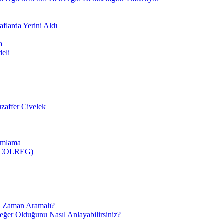
flarda Yerini Aldı
a
deli
zaffer Civelek
nımlama
 (COLREG)
e Zaman Aramalı?
Değer Olduğunu Nasıl Anlayabilirsiniz?