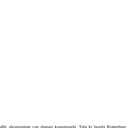
n kalbi, ekonominin can damarı konumunda. Tabi ki bunda Rotterdam