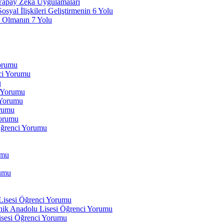
 Yapay Zeka Uygulamaları
yal İlişkileri Geliştirmenin 6 Yolu
 Olmanın 7 Yolu
Yorumu
ci Yorumu
u
i Yorumu
 Yorumu
orumu
orumu
Öğrenci Yorumu
umu
rumu
 Lisesi Öğrenci Yorumu
ik Anadolu Lisesi Öğrenci Yorumu
isesi Öğrenci Yorumu