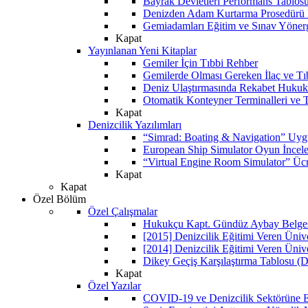
Bayrak Devletleri Performans Tablos
Denizden Adam Kurtarma Prosedürü 
Gemiadamları Eğitim ve Sınav Yöner
Kapat
Yayınlanan Yeni Kitaplar
Gemiler İçin Tıbbi Rehber
Gemilerde Olması Gereken İlaç ve Tı
Deniz Ulaştırmasında Rekabet Hukuk
Otomatik Konteyner Terminalleri ve T
Kapat
Denizcilik Yazılımları
“Simrad: Boating & Navigation” Uyg
European Ship Simulator Oyun İncel
“Virtual Engine Room Simulator” Ücr
Kapat
Kapat
Özel Bölüm
Özel Çalışmalar
Hukukçu Kapt. Gündüz Aybay Belgese
[2015] Denizcilik Eğitimi Veren Üniv
[2014] Denizcilik Eğitimi Veren Üniv
Dikey Geçiş Karşılaştırma Tablosu (D
Kapat
Özel Yazılar
COVID-19 ve Denizcilik Sektörüne Et