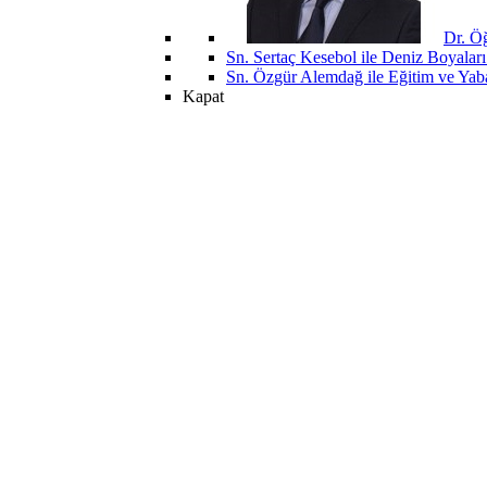
Dr. Öğ
Sn. Sertaç Kesebol ile Deniz Boyalar
Sn. Özgür Alemdağ ile Eğitim ve Yaba
Kapat