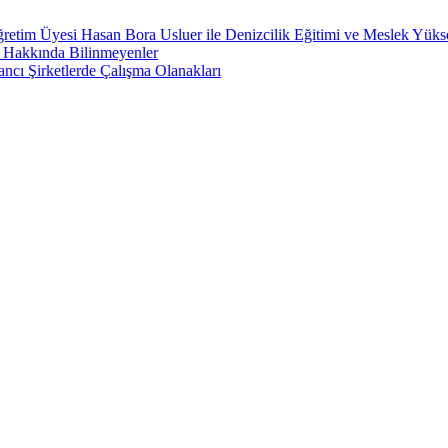
retim Üyesi Hasan Bora Usluer ile Denizcilik Eğitimi ve Meslek Yüks
ı Hakkında Bilinmeyenler
ncı Şirketlerde Çalışma Olanakları