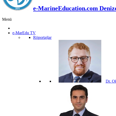
e-MarineEducation.com Denizci
Menü
e-MarEdu TV
Röportajlar
Dr. O