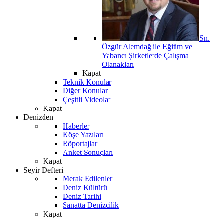
Sn.
Özgür Alemdağ ile Eğitim ve
Yabancı Şirketlerde Çalışma
Olanakları
Kapat
Teknik Konular
Diğer Konular
Çeşitli Videolar
Kapat
Denizden
Haberler
Köşe Yazıları
Röportajlar
Anket Sonuçları
Kapat
Seyir Defteri
Merak Edilenler
Deniz Kültürü
Deniz Tarihi
Sanatta Denizcilik
Kapat