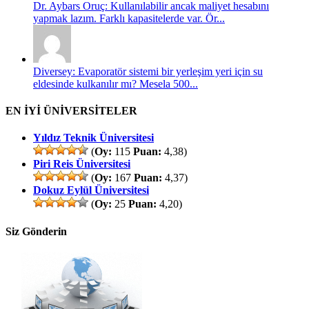
Dr. Aybars Oruç: Kullanılabilir ancak maliyet hesabını
yapmak lazım. Farklı kapasitelerde var. Ör...
Diversey: Evaporatör sistemi bir yerleşim yeri için su
eldesinde kulkanılır mı? Mesela 500...
EN İYİ ÜNİVERSİTELER
Yıldız Teknik Üniversitesi
(
Oy:
115
Puan:
4,38)
Piri Reis Üniversitesi
(
Oy:
167
Puan:
4,37)
Dokuz Eylül Üniversitesi
(
Oy:
25
Puan:
4,20)
Siz Gönderin