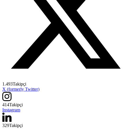
1.493
Takipçi
X (formerly Twitter)
414
Takipçi
Instagram
329
Takipçi