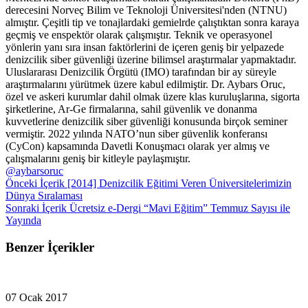
derecesini Norveç Bilim ve Teknoloji Üniversitesi'nden (NTNU)
almıştır. Çeşitli tip ve tonajlardaki gemielrde çalıştıktan sonra karaya
geçmiş ve enspektör olarak çalışmıştır. Teknik ve operasyonel
yönlerin yanı sıra insan faktörlerini de içeren geniş bir yelpazede
denizcilik siber güvenliği üzerine bilimsel araştırmalar yapmaktadır.
Uluslararası Denizcilik Örgütü (IMO) tarafından bir ay süreyle
araştırmalarını yürütmek üzere kabul edilmiştir. Dr. Aybars Oruc,
özel ve askeri kurumlar dahil olmak üzere klas kuruluşlarına, sigorta
şirketlerine, Ar-Ge firmalarına, sahil güvenlik ve donanma
kuvvetlerine denizcilik siber güvenliği konusunda birçok seminer
vermiştir. 2022 yılında NATO’nun siber güvenlik konferansı
(CyCon) kapsamında Davetli Konuşmacı olarak yer almış ve
çalışmalarını geniş bir kitleyle paylaşmıştır.
@aybarsoruc
Önceki İçerik
[2014] Denizcilik Eğitimi Veren Üniversitelerimizin
Dünya Sıralaması
Sonraki İçerik
Ücretsiz e-Dergi “Mavi Eğitim” Temmuz Sayısı ile
Yayında
Benzer İçerikler
07 Ocak 2017