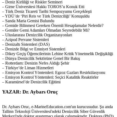
– Deniz Kirliliği ve Riskler Semineri
– Girne Üniversitesi Hakkı TOROS’u Konuk Etti
– Türk Deniz Ticareti Tarihi Sempozyumu Gerçekleşti
– YDÜ’de ‘Piri Reis ve Türk Denizciliği’ Konuşuldu
– Sanda Maria Gemisi Bulundu
– Gemide Bilinmesi Gereken Önemli Hesaplamalar Nelerdir?
– Gemiler Gemi Adamları Olmadan Seyredebilir Mi?
– Uluslararası Denizcilik Organizasyonları
– Azipod Pervane Sistemleri
– Denizaltı Sistemleri (DAS)
– Denizde Bilgi ve Emniyet Sistemleri
– Dikey Geçiş Öğrencilerinin Lehine Kritik Yönetmelik Değişikliği
– Dünya Denizcilik Sektörüne Genel Bir Bakış
– Rotterdam: Denizin Nefes Aldığı Şehir
– Türkiye’de Liman Hizmetleri
– Emisyon Kontrol Yöntemleri: Egzoz Gazları Resirkülasyonu
– Emisyon Kontrol Yöntemleri: Seçici Katalitik Reaktörler
– Karamürsel’de Denizcilik Eğitimi
YAZAR: Dr. Aybars Oruç
Dr. Aybars Oruc, e-MarineEducation.com'un kurucusudur. Şu anda
Tallinn Teknoloji Üniversitesi'ndeki Denizcilik Siber Güvenlik
Merkezi'nde doktor araştırmacı olarak çalışmaktadır. Doktora (PhD)