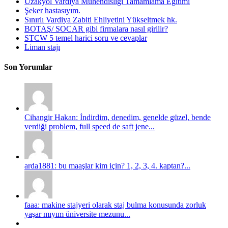
Uzakyol Vardiya Mühendisliği Tamamlama Eğitimi
Şeker hastasıyım.
Sınırlı Vardiya Zabiti Ehliyetini Yükseltmek hk.
BOTAŞ/ SOCAR gibi firmalara nasıl girilir?
STCW 5 temel harici soru ve cevaplar
Liman stajı
Son Yorumlar
Cihangir Hakan: İndirdim, denedim, genelde güzel, bende
verdiği problem, full speed de saft jene...
arda1881: bu maaşlar kim için? 1, 2, 3, 4. kaptan?...
faaa: makine stajyeri olarak staj bulma konusunda zorluk
yaşar mıyım üniversite mezunu...