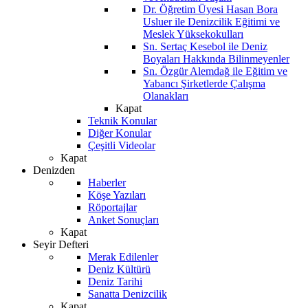
Dr. Öğretim Üyesi Hasan Bora
Usluer ile Denizcilik Eğitimi ve
Meslek Yüksekokulları
Sn. Sertaç Kesebol ile Deniz
Boyaları Hakkında Bilinmeyenler
Sn. Özgür Alemdağ ile Eğitim ve
Yabancı Şirketlerde Çalışma
Olanakları
Kapat
Teknik Konular
Diğer Konular
Çeşitli Videolar
Kapat
Denizden
Haberler
Köşe Yazıları
Röportajlar
Anket Sonuçları
Kapat
Seyir Defteri
Merak Edilenler
Deniz Kültürü
Deniz Tarihi
Sanatta Denizcilik
Kapat