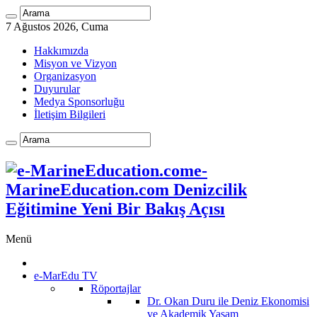
7 Ağustos 2026, Cuma
Hakkımızda
Misyon ve Vizyon
Organizasyon
Duyurular
Medya Sponsorluğu
İletişim Bilgileri
e-
MarineEducation.com Denizcilik
Eğitimine Yeni Bir Bakış Açısı
Menü
e-MarEdu TV
Röportajlar
Dr. Okan Duru ile Deniz Ekonomisi
ve Akademik Yaşam