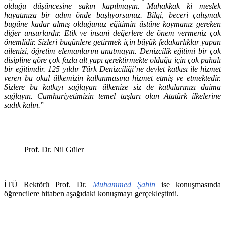
olduğu düşüncesine sakın kapılmayın. Muhakkak ki meslek
hayatınıza bir adım önde başlıyorsunuz. Bilgi, beceri çalışmak
bugüne kadar almış olduğunuz eğitimin üstüne koymanız gereken
diğer unsurlardır. Etik ve insani değerlere de önem vermeniz çok
önemlidir. Sizleri bugünlere getirmek için büyük fedakarlıklar yapan
ailenizi, öğretim elemanlarını unutmayın. Denizcilik eğitimi bir çok
disipline göre çok fazla alt yapı gerektirmekte olduğu için çok pahalı
bir eğitimdir. 125 yıldır Türk Denizciliği’ne devlet katkısı ile hizmet
veren bu okul ülkemizin kalkınmasına hizmet etmiş ve etmektedir.
Sizlere bu katkıyı sağlayan ülkenize siz de katkılarınızı daima
sağlayın. Cumhuriyetimizin temel taşları olan Atatürk ilkelerine
sadık kalın.
”
Prof. Dr. Nil Güler
İTÜ Rektörü Prof. Dr.
Muhammed Şahin
ise konuşmasında
öğrencilere hitaben aşağıdaki konuşmayı gerçekleştirdi.