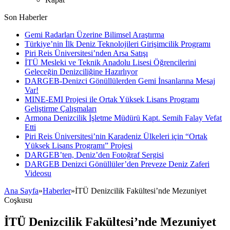
Son Haberler
Gemi Radarları Üzerine Bilimsel Araştırma
Türkiye’nin İlk Deniz Teknolojileri Girişimcilik Programı
Piri Reis Üniversitesi’nden Arsa Satışı
İTÜ Mesleki ve Teknik Anadolu Lisesi Öğrencilerini
Geleceğin Denizciliğine Hazırlıyor
DARGEB-Denizci Gönüllülerden Gemi İnsanlarına Mesaj
Var!
MINE-EMI Projesi ile Ortak Yüksek Lisans Programı
Geliştirme Çalışmaları
Armona Denizcilik İşletme Müdürü Kapt. Semih Falay Vefat
Etti
Piri Reis Üniversitesi’nin Karadeniz Ülkeleri için “Ortak
Yüksek Lisans Programı” Projesi
DARGEB’ten, Deniz’den Fotoğraf Sergisi
DARGEB Denizci Gönüllüler’den Preveze Deniz Zaferi
Videosu
Ana Sayfa
»
Haberler
»
İTÜ Denizcilik Fakültesi’nde Mezuniyet
Coşkusu
İTÜ Denizcilik Fakültesi’nde Mezuniyet