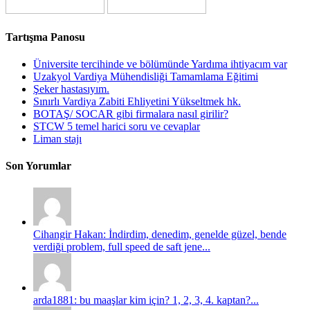
Tartışma Panosu
Üniversite tercihinde ve bölümünde Yardıma ihtiyacım var
Uzakyol Vardiya Mühendisliği Tamamlama Eğitimi
Şeker hastasıyım.
Sınırlı Vardiya Zabiti Ehliyetini Yükseltmek hk.
BOTAŞ/ SOCAR gibi firmalara nasıl girilir?
STCW 5 temel harici soru ve cevaplar
Liman stajı
Son Yorumlar
Cihangir Hakan: İndirdim, denedim, genelde güzel, bende
verdiği problem, full speed de saft jene...
arda1881: bu maaşlar kim için? 1, 2, 3, 4. kaptan?...