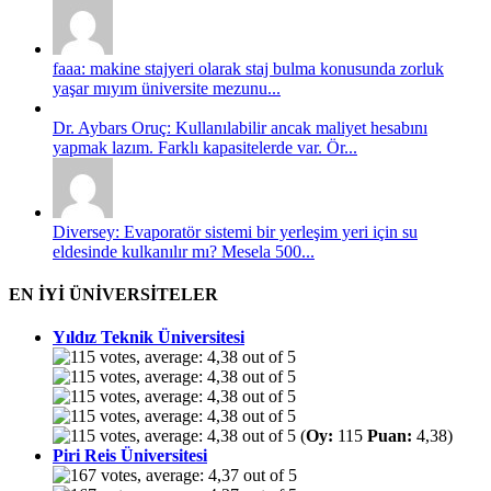
faaa: makine stajyeri olarak staj bulma konusunda zorluk
yaşar mıyım üniversite mezunu...
Dr. Aybars Oruç: Kullanılabilir ancak maliyet hesabını
yapmak lazım. Farklı kapasitelerde var. Ör...
Diversey: Evaporatör sistemi bir yerleşim yeri için su
eldesinde kulkanılır mı? Mesela 500...
EN İYİ ÜNİVERSİTELER
Yıldız Teknik Üniversitesi
(
Oy:
115
Puan:
4,38)
Piri Reis Üniversitesi