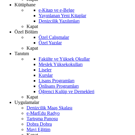
Kütüphane
e-Kitap ve e-Belge
Yayınlanan Yeni Kitaplar
Denizcilik Yazılımları
Kapat
Özel Bölüm
Özel Çalışmalar
Özel Yazılar
Kapat
Tanıtım
Fakülte ve Yüksek Okullar
Meslek Yüksekokulları
Liseler
Kurslar
Lisans Programları
Önlisans Programları
Öğrenci Kulüp ve Dernekleri
Kapat
Uygulamalar
Denizcilik Maaş Skalası
e-MarEdu Radyo
Tartışma Panosu
Dobra Dobra
Mavi Eğitim
Kapat