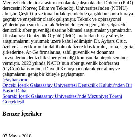
Merkezi'nde doktor araştırmacı olarak çalışmaktadır. Doktora (PhD)
derecesini Norveç Bilim ve Teknoloji Üniversitesi'nden (NTNU)
almıştır. Çeşitli tip ve tonajlardaki gemielrde çalıştıktan sonra karaya
geçmiş ve enspektör olarak çalışmıştır. Teknik ve operasyonel
yönlerin yanı sıra insan faktörlerini de içeren geniş bir yelpazede
denizcilik siber güvenliği üzerine bilimsel araştırmalar yapmaktadır.
Uluslararası Denizcilik Örgütü (IMO) tarafından bir ay süreyle
araştırmalarını yürütmek üzere kabul edilmiştir. Dr. Aybars Oruc,
özel ve askeri kurumlar dahil olmak üzere klas kuruluşlarına, sigorta
şirketlerine, Ar-Ge firmalarına, sahil güvenlik ve donanma
kuvvetlerine denizcilik siber güvenliği konusunda birçok seminer
vermiştir. 2022 yılında NATO’nun siber güvenlik konferansı
(CyCon) kapsamında Davetli Konuşmacı olarak yer almış ve
çalışmalarını geniş bir kitleyle paylaşmıştır.
@aybarsoruc
Önceki İçerik
Galatasaray Üniversitesi Denizcilik Kulübü’nden Bir
Başarı Daha
Sonraki İçerik
Galatasaray Üniversitesi’nde Mezuniyet Töreni
Gerçekleşti
Benzer İçerikler
07 Mayıs 2018