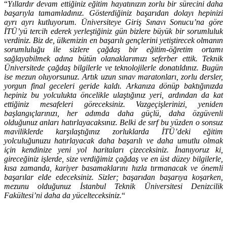
“
Yıllardır devam ettiğiniz eğitim hayatınızın zorlu bir sürecini daha
başarıyla tamamladınız. Gösterdiğiniz başarıdan dolayı hepinizi
ayrı ayrı kutluyorum. Üniversiteye Giriş Sınavı Sonucu’na göre
İTÜ’yü tercih ederek yerleştiğiniz gün bizlere büyük bir sorumluluk
verdiniz. Biz de, ülkemizin en başarılı gençlerini yetiştirecek olmanın
sorumluluğu ile sizlere çağdaş bir eğitim-öğretim ortamı
sağlayabilmek adına bütün olanaklarımızı seferber ettik. Teknik
Üniversitede çağdaş bilgilerle ve teknolojilerle donatıldınız. Bugün
ise mezun oluyorsunuz. Artık uzun sınav maratonları, zorlu dersler,
yorgun final geceleri geride kaldı. Arkanıza dönüp baktığınızda
hepiniz bu yolculukta öncelikle ulaştığınız yeri, ardından da kat
ettiğiniz mesafeleri göreceksiniz. Vazgeçişlerinizi, yeniden
başlangıçlarınızı, her adımda daha güçlü, daha özgüvenli
olduğunuz anları hatırlayacaksınız. Belki de sırf bu yüzden o sonsuz
maviliklerde karşılaştığınız zorluklarda İTÜ’deki eğitim
yolculuğunuzu hatırlayacak daha başarılı ve daha umutlu olmak
için kendinize yeni yol haritaları çizeceksiniz. İnanıyoruz ki,
gireceğiniz işlerde, size verdiğimiz çağdaş ve en üst düzey bilgilerle,
kısa zamanda, kariyer basamaklarını hızla tırmanacak ve önemli
başarılar elde edeceksiniz. Sizler; başarıdan başarıya koşarken,
mezunu olduğunuz İstanbul Teknik Üniversitesi Denizcilik
Fakültesi’ni daha da yücelteceksiniz.
“