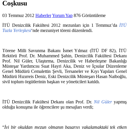
Coşkusu
03 Temmuz 2012
Haberler
Yorum Yap
876 Görüntüleme
İTÜ Denizcilik Fakültesi 2012 mezunları için 1 Temmuz’da
İTÜ
Tuzla Yerleşkesi
‘nde mezuniyet töreni düzenlendi.
Törene Milli Savunma Bakanı İsmet Yılmaz (İTÜ DF 82), İTÜ
Rektörü Prof. Dr. Muhammed Şahin, Denizcilik Fakültesi Dekanı
Prof. Nil Güler, Ulaştırma, Denizcilik ve Haberleşme Bakanlığı
Müsteşar Yardımcısı Suat Hayri Aka, Deniz ve İçsular Düzenleme
Genel Müdürü Cemalettin Şevli, Tersaneler ve Kıyı Yapıları Genel
Müdürü Hızırreis Deniz, Eski Denizcilik Müsteşarı Hasan Naiboğlu,
sivil toplum örgütlerinin başkan ve yöneticileri katıldı.
İTÜ Denizcilik Fakültesi Dekanı olan Prof. Dr.
Nil Güler
yapmış
olduğu konuşma ile öğrencilere şu mesajları verdi;
“
İyi bir okuldan mezun olmanın başarıyı yakalamaktaki tek etken