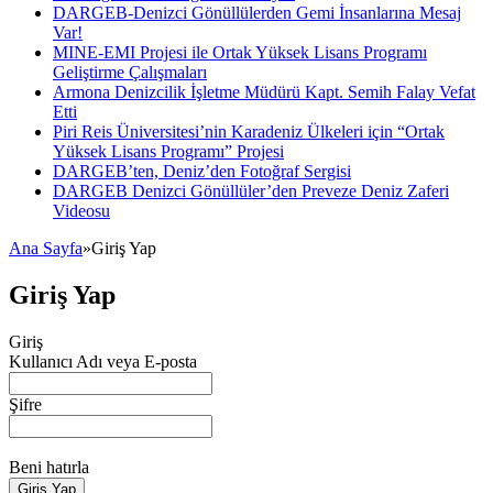
DARGEB-Denizci Gönüllülerden Gemi İnsanlarına Mesaj
Var!
MINE-EMI Projesi ile Ortak Yüksek Lisans Programı
Geliştirme Çalışmaları
Armona Denizcilik İşletme Müdürü Kapt. Semih Falay Vefat
Etti
Piri Reis Üniversitesi’nin Karadeniz Ülkeleri için “Ortak
Yüksek Lisans Programı” Projesi
DARGEB’ten, Deniz’den Fotoğraf Sergisi
DARGEB Denizci Gönüllüler’den Preveze Deniz Zaferi
Videosu
Ana Sayfa
»
Giriş Yap
Giriş Yap
Giriş
Kullanıcı Adı veya E-posta
Şifre
Beni hatırla