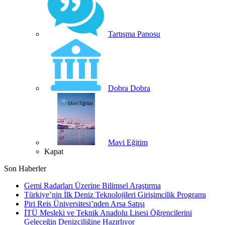
Tartışma Panosu
Dobra Dobra
Mavi Eğitim
Kapat
Son Haberler
Gemi Radarları Üzerine Bilimsel Araştırma
Türkiye’nin İlk Deniz Teknolojileri Girişimcilik Programı
Piri Reis Üniversitesi’nden Arsa Satışı
İTÜ Mesleki ve Teknik Anadolu Lisesi Öğrencilerini
Geleceğin Denizciliğine Hazırlıyor