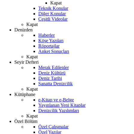
Kapat
Teknik Konular
Diğer Konular
Çeşitli Videolar
Kapat
Denizden
Haberler
Köşe Yazıları
Röportajlar
Anket Sonuçları
Kapat
Seyir Defteri
Merak Edilenler
Deniz Kültürü
Deniz Tarihi
Sanatta Denizcilik
Kapat
Kütüphane
e-Kitap ve e-Belge
Yayınlanan Yeni Kitaplar
Denizcilik Yazılımları
Kapat
Özel Bölüm
Özel Çalışmalar
Özel Yazılar