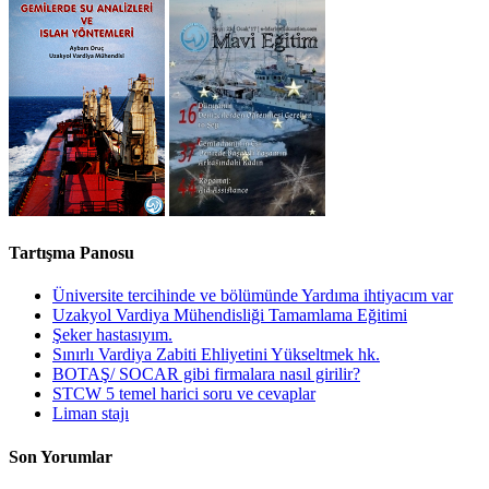
Tartışma Panosu
Üniversite tercihinde ve bölümünde Yardıma ihtiyacım var
Uzakyol Vardiya Mühendisliği Tamamlama Eğitimi
Şeker hastasıyım.
Sınırlı Vardiya Zabiti Ehliyetini Yükseltmek hk.
BOTAŞ/ SOCAR gibi firmalara nasıl girilir?
STCW 5 temel harici soru ve cevaplar
Liman stajı
Son Yorumlar