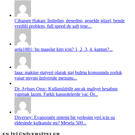
Cihangir Hakan: İndirdim, denedim, genelde güzel, bende
verdiği problem, full speed de saft jene...
arda1881: bu maaşlar kim için? 1, 2, 3, 4. kaptan?...
faaa: makine stajyeri olarak staj bulma konusunda zorluk
yaşar mıyım üniversite mezunu...
Dr. Aybars Oruç: Kullanılabilir ancak maliyet hesabını
yapmak lazım. Farklı kapasitelerde var. Ör...
Diversey: Evaporatör sistemi bir yerleşim yeri için su
eldesinde kulkanılır mı? Mesela 500...
EN İYİ ÜNİVERSİTELER