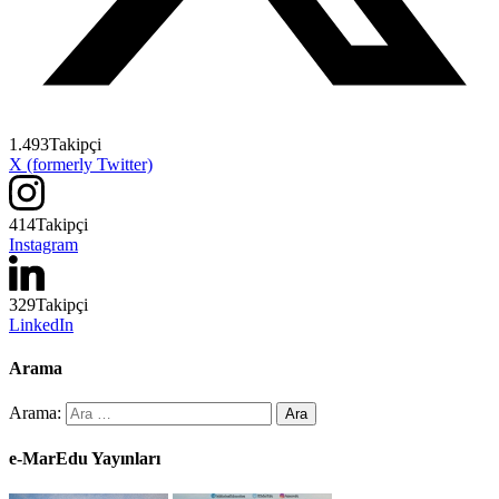
1.493
Takipçi
X (formerly Twitter)
414
Takipçi
Instagram
329
Takipçi
LinkedIn
Arama
Arama:
e-MarEdu Yayınları