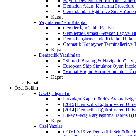
Bayrak Devletleri Performans Tablos
Denizden Adam Kurtarma Prosedürü 
Gemiadamları Eğitim ve Sınav Yöner
Kapat
Yayınlanan Yeni Kitaplar
Gemiler İçin Tıbbi Rehber
Gemilerde Olması Gereken İlaç ve Tı
Deniz Ulaştırmasında Rekabet Hukuk
Otomatik Konteyner Terminalleri ve T
Kapat
Denizcilik Yazılımları
“Simrad: Boating & Navigation” Uyg
European Ship Simulator Oyun İncel
“Virtual Engine Room Simulator” Ücr
Kapat
Kapat
Özel Bölüm
Özel Çalışmalar
Hukukçu Kapt. Gündüz Aybay Belgese
[2015] Denizcilik Eğitimi Veren Üniv
[2014] Denizcilik Eğitimi Veren Üniv
Dikey Geçiş Karşılaştırma Tablosu (D
Kapat
Özel Yazılar
COVID-19 ve Denizcilik Sektörüne Et