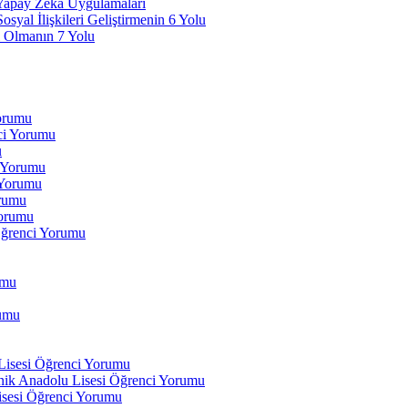
 Yapay Zeka Uygulamaları
yal İlişkileri Geliştirmenin 6 Yolu
 Olmanın 7 Yolu
Yorumu
ci Yorumu
u
i Yorumu
 Yorumu
orumu
orumu
Öğrenci Yorumu
umu
rumu
 Lisesi Öğrenci Yorumu
ik Anadolu Lisesi Öğrenci Yorumu
isesi Öğrenci Yorumu