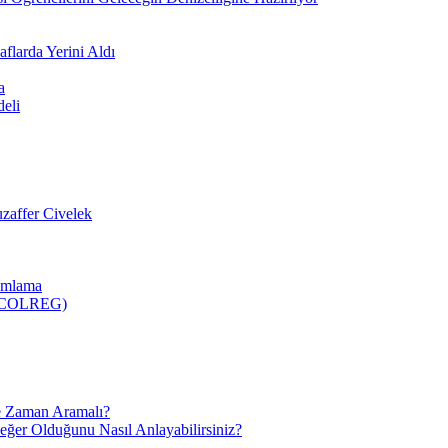
flarda Yerini Aldı
a
deli
zaffer Civelek
nımlama
 (COLREG)
e Zaman Aramalı?
Değer Olduğunu Nasıl Anlayabilirsiniz?