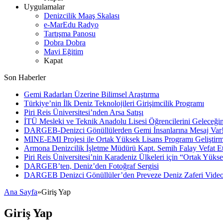
Uygulamalar
Denizcilik Maaş Skalası
e-MarEdu Radyo
Tartışma Panosu
Dobra Dobra
Mavi Eğitim
Kapat
Son Haberler
Gemi Radarları Üzerine Bilimsel Araştırma
Türkiye’nin İlk Deniz Teknolojileri Girişimcilik Programı
Piri Reis Üniversitesi’nden Arsa Satışı
İTÜ Mesleki ve Teknik Anadolu Lisesi Öğrencilerini Geleceğin
DARGEB-Denizci Gönüllülerden Gemi İnsanlarına Mesaj Var
MINE-EMI Projesi ile Ortak Yüksek Lisans Programı Geliştirm
Armona Denizcilik İşletme Müdürü Kapt. Semih Falay Vefat Et
Piri Reis Üniversitesi’nin Karadeniz Ülkeleri için “Ortak Yüks
DARGEB’ten, Deniz’den Fotoğraf Sergisi
DARGEB Denizci Gönüllüler’den Preveze Deniz Zaferi Vide
Ana Sayfa
»
Giriş Yap
Giriş Yap