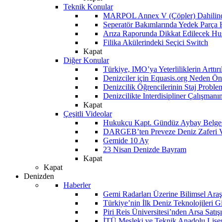
Teknik Konular
MARPOL Annex V (Çöpler) Dahilind
Seperatör Bakımlarında Yedek Parça
Arıza Raporunda Dikkat Edilecek Hu
Filika Akülerindeki Seçici Switch
Kapat
Diğer Konular
Türkiye, IMO’ya Yeterliliklerin Arttır
Denizciler için Equasis.org Neden Öne
Denizcilik Öğrencilerinin Staj Proble
Denizcilikte Interdisipliner Çalışman
Kapat
Çeşitli Videolar
Hukukçu Kapt. Gündüz Aybay Belges
DARGEB’ten Preveze Deniz Zaferi 
Gemide 10 Ay
23 Nisan Denizde Bayram
Kapat
Kapat
Denizden
Haberler
Gemi Radarları Üzerine Bilimsel Araş
Türkiye’nin İlk Deniz Teknolojileri G
Piri Reis Üniversitesi’nden Arsa Satışı
İTÜ Mesleki ve Teknik Anadolu Lisesi