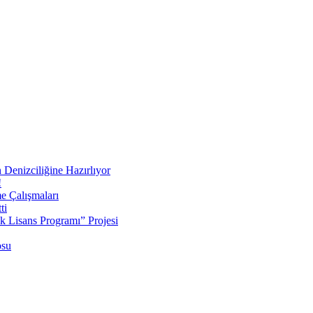
 Denizciliğine Hazırlıyor
!
e Çalışmaları
ti
ek Lisans Programı” Projesi
osu