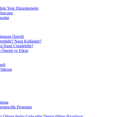
eki Yeni Düzenlemeler
 Harcamı
suslar
ılmasını Önerdi
mlidir? Nasıl Kullanılır?
mi Nasıl Çözülebilir?
ın Önemi ve Etkisi
eli
Videosu
tırma
irişimcilik Programı
 Öğrencilerini Geleceğin Denizciliğine Hazırlıyor