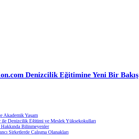
n.com Denizcilik Eğitimine Yeni Bir Bakış
 ve Akademik Yaşam
ile Denizcilik Eğitimi ve Meslek Yüksekokulları
ı Hakkında Bilinmeyenler
ncı Şirketlerde Çalışma Olanakları