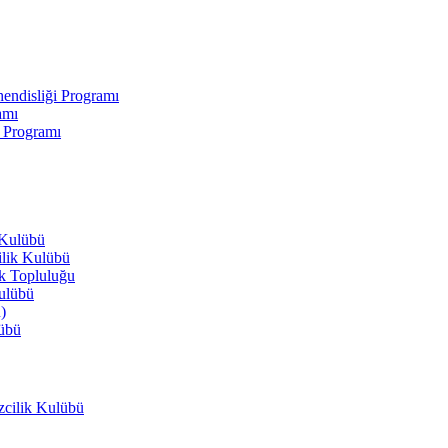
endisliği Programı
amı
i Programı
 Kulübü
ilik Kulübü
ik Topluluğu
Kulübü
)
lübü
izcilik Kulübü