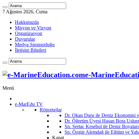
7 Ağustos 2026, Cuma
Hakkımızda
Misyon ve Vizyon
Organizasyon
Duyurular
Medya Sponsorluğu
İletişim Bilgileri
e-MarineEducatio
Menü
e-MarEdu TV
Röportajlar
Dr. Okan Duru ile Deniz Ekonomisi
Dr. Öğretim Üyesi Hasan Bora Usluer 
Sn. Sertaç Kesebol ile Deniz Boyalar
Sn. Özgür Alemdağ ile Eğitim ve Yaba
Kapat