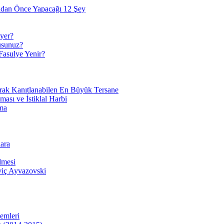
adan Önce Yapacağı 12 Şey
yer?
usunuz?
Fasulye Yenir?
arak Kanıtlanabilen En Büyük Tersane
sı ve İstiklal Harbi
ma
ara
lmesi
viç Ayvazovski
temleri