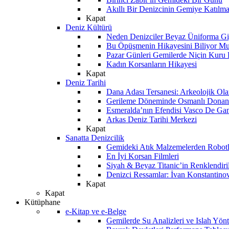
Akıllı Bir Denizcinin Gemiye Katılm
Kapat
Deniz Kültürü
Neden Denizciler Beyaz Üniforma Gi
Bu Öpüşmenin Hikayesini Biliyor M
Pazar Günleri Gemilerde Niçin Kuru 
Kadın Korsanların Hikayesi
Kapat
Deniz Tarihi
Dana Adası Tersanesi: Arkeolojik Ol
Gerileme Döneminde Osmanlı Donanma
Esmeralda’nın Efendisi Vasco De Ga
Arkas Deniz Tarihi Merkezi
Kapat
Sanatta Denizcilik
Gemideki Atık Malzemelerden Robotl
En İyi Korsan Filmleri
Siyah & Beyaz Titanic’in Renklendiri
Denizci Ressamlar: İvan Konstantino
Kapat
Kapat
Kütüphane
e-Kitap ve e-Belge
Gemilerde Su Analizleri ve Islah Yön