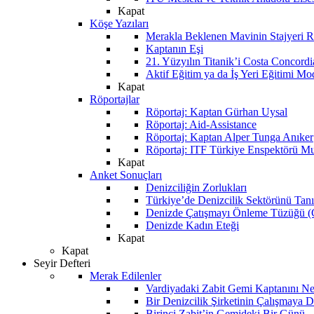
Kapat
Köşe Yazıları
Merakla Beklenen Mavinin Stajyeri Ra
Kaptanın Eşi
21. Yüzyılın Titanik’i Costa Concordi
Aktif Eğitim ya da İş Yeri Eğitimi Mo
Kapat
Röportajlar
Röportaj: Kaptan Gürhan Uysal
Röportaj: Aid-Assistance
Röportaj: Kaptan Alper Tunga Anıker
Röportaj: ITF Türkiye Enspektörü Mu
Kapat
Anket Sonuçları
Denizciliğin Zorlukları
Türkiye’de Denizcilik Sektörünü Ta
Denizde Çatışmayı Önleme Tüzüğü
Denizde Kadın Eteği
Kapat
Kapat
Seyir Defteri
Merak Edilenler
Vardiyadaki Zabit Gemi Kaptanını N
Bir Denizcilik Şirketinin Çalışmaya 
Birinci Zabit’in Gemideki Bir Günü