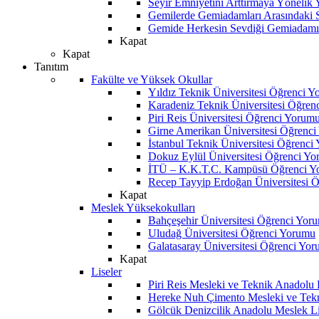
Seyir Emniyetini Arttırmaya Yönelik
Gemilerde Gemiadamları Arasındaki Sos
Gemide Herkesin Sevdiği Gemiadamı
Kapat
Kapat
Tanıtım
Fakülte ve Yüksek Okullar
Yıldız Teknik Üniversitesi Öğrenci 
Karadeniz Teknik Üniversitesi Öğren
Piri Reis Üniversitesi Öğrenci Yorum
Girne Amerikan Üniversitesi Öğrenc
İstanbul Teknik Üniversitesi Öğrenci
Dokuz Eylül Üniversitesi Öğrenci Y
İTÜ – K.K.T.C. Kampüsü Öğrenci Y
Recep Tayyip Erdoğan Üniversitesi 
Kapat
Meslek Yüksekokulları
Bahçeşehir Üniversitesi Öğrenci Yor
Uludağ Üniversitesi Öğrenci Yorumu
Galatasaray Üniversitesi Öğrenci Yo
Kapat
Liseler
Piri Reis Mesleki ve Teknik Anadolu
Hereke Nuh Çimento Mesleki ve Tekn
Gölcük Denizcilik Anadolu Meslek L