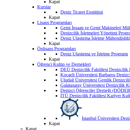
Kapat
Kurslar
Deniz Ticaret Enstitüsü
Kapat
Lisans Programları
Gemi İnşaatı ve Gemi Makineleri Müh
Denizcilik İşletmeleri Yönetimi Progr
Deniz Ulaştırma İşletme Mühendisliğ
Kapat
Önlisans Programları
Deniz Ulaştırma ve İşletme Programı
Kapat
Öğrenci Kulüp ve Dernekleri
DEÜ Denizcilik Fakültesi Denizcilik
Kocaeli Üniversitesi Barbaros Denizc
Uludağ Üniversitesi Gemlik Denizcil
Galatasaray Üniversitesi Denizcilik 
Denizci Öğrenciler Derneği (DÖDER
İTÜ Denizcilik Fakültesi Kariyer Ku
İstanbul Üniversitesi Den
Kapat
Kapat