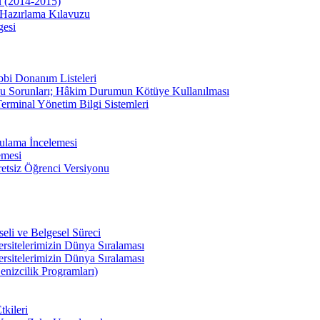
u (2014-2015)
Hazırlama Kılavuzu
gesi
bbi Donanım Listeleri
u Sorunları; Hâkim Durumun Kötüye Kullanılması
erminal Yönetim Bilgi Sistemleri
ulama İncelemesi
emesi
etsiz Öğrenci Versiyonu
li ve Belgesel Süreci
ersitelerimizin Dünya Sıralaması
ersitelerimizin Dünya Sıralaması
enizcilik Programları)
kileri