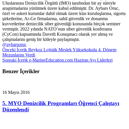
Uluslararası Denizcilik Örgütü (IMO) tarafından bir ay süreyle
araştırmalarını yürütmek üzere kabul edilmiştir. Dr. Aybars Oruc,
özel ve askeri kurumlar dahil olmak üzere klas kuruluşlarına, sigorta
şirketlerine, Ar-Ge firmalarına, sahil güvenlik ve donanma
kuvvetlerine denizcilik siber güvenliği konusunda birçok seminer
vermiştir. 2022 yılında NATO’nun siber güvenlik konferansı
(CyCon) kapsamında Davetli Konuşmacı olarak yer almış ve
çalışmalarını geniş bir kitleyle paylaşmıştır.
@aybarsoruc
Önceki İçerik
Beykoz Lojistik Meslek Yüksekokulu 4. Dönem
Mezunlarını Verdi
Sonraki İçerik
e-MarineEducation.com Haziran Ayı Liderleri
Benzer İçerikler
16 Mayıs 2016
5. MYO Denizcilik Programları Öğrenci Çalıştayı
Düzenlendi