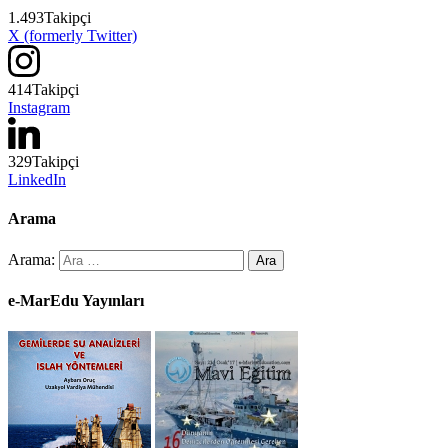
1.493
Takipçi
X (formerly Twitter)
414
Takipçi
Instagram
329
Takipçi
LinkedIn
Arama
Arama:
e-MarEdu Yayınları