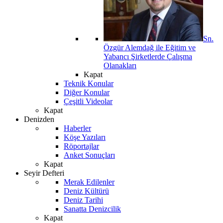
Sn.
Özgür Alemdağ ile Eğitim ve
Yabancı Şirketlerde Çalışma
Olanakları
Kapat
Teknik Konular
Diğer Konular
Çeşitli Videolar
Kapat
Denizden
Haberler
Köşe Yazıları
Röportajlar
Anket Sonuçları
Kapat
Seyir Defteri
Merak Edilenler
Deniz Kültürü
Deniz Tarihi
Sanatta Denizcilik
Kapat