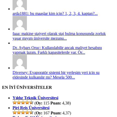
arda1881: bu maaşlar kim için? 1, 2, 3, 4. kaptan?...
faaa: makine stajyeri olarak staj bulma konusunda zorluk
yaşar mıyım üniversite mezunu...
Dr. Aybars Oruç: Kullanılabilir ancak maliyet hesabını
yapmak lazım. Farklı kapasitelerde var. Ör...
Diversey: Evaporatör sistemi bir yerleşim yeri için su
eldesinde kulkanılır mı? Mesela 500...
EN İYİ ÜNİVERSİTELER
Yıldız Teknik Üniversitesi
(
Oy:
115
Puan:
4,38)
Piri Reis Üniversitesi
(
Oy:
167
Puan:
4,37)