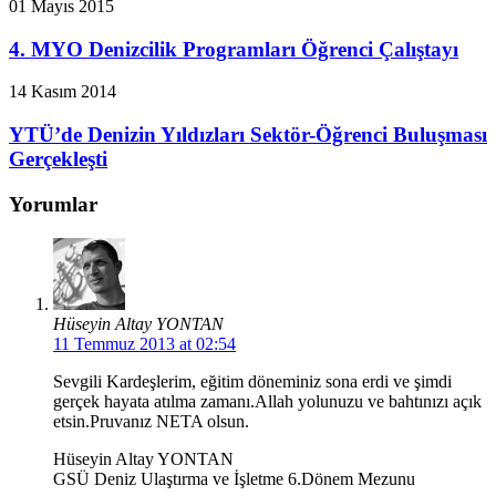
01 Mayıs 2015
4. MYO Denizcilik Programları Öğrenci Çalıştayı
14 Kasım 2014
YTÜ’de Denizin Yıldızları Sektör-Öğrenci Buluşması
Gerçekleşti
Yorumlar
Hüseyin Altay YONTAN
11 Temmuz 2013 at 02:54
Sevgili Kardeşlerim, eğitim döneminiz sona erdi ve şimdi
gerçek hayata atılma zamanı.Allah yolunuzu ve bahtınızı açık
etsin.Pruvanız NETA olsun.
Hüseyin Altay YONTAN
GSÜ Deniz Ulaştırma ve İşletme 6.Dönem Mezunu