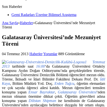
Son Haberler
Gemi Radarları Üzerine Bilimsel Araştırma
Ana Sayfa
»
Haberler
»
Galatasaray Üniversitesi’nde Mezuniyet
Töreni
Galatasaray Üniversitesi’nde Mezuniyet
Töreni
04 Temmuz 2013
Haberler
Yorumlar
889 Görüntüleme
1 Temmuz
2013
tarihinde saat
16:00
‘da Galatasaray Üniversitesi Ortaköy
Kampusu Aydın Doğan Oditoryumu’nda gerçekleştirilen törenle,
Galatasaray Üniversitesi Denizcilik Bölümü öğrencileri mezun oldu.
Törene, İktisadi ve İdari Bilimler Fakültesi Dekanı Prof. Dr.
İdil
Kaya
, Bölüm Müdürü Yrd. Doç.
Erden Tuğcu
, öğretim elemanları
ve çok sayıda öğrenci ailesi katıldı. Mezun öğrencileri temsilen
konuşma yapan
Ensar Bayraktar
,
Galatasaray Üniversitesi
‘nden
mezun olmanın önemine dikkat çekti. Öğretim görevlileri adına
konuşma yapan
Dilistan Shipman
ise kendisinin de Galatasaray
Üniversitesi’nden ayrılacağını belirtince duygulu bir ortam oluştu.