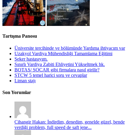
Tartışma Panosu
Üniversite tercihinde ve bölümünde Yardıma ihtiyacım var
Uzakyol Vardiya Mühendisliği Tamamlama Eğitimi
Şeker hastasıyım.
Sınırlı Vardiya Zabiti Ehliyetini Yükseltmek hk.
BOTAŞ/ SOCAR gibi firmalara nasıl girilir?
STCW 5 temel harici soru ve cevaplar
Liman stajı
Son Yorumlar
Cihangir Hakan: İndirdim, denedim, genelde güzel, bende
verdiği problem, full speed de saft jene...