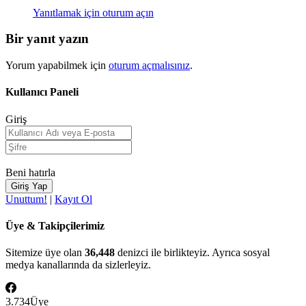
Yanıtlamak için oturum açın
Bir yanıt yazın
Yorum yapabilmek için
oturum açmalısınız
.
Kullanıcı Paneli
Giriş
Beni hatırla
Unuttum!
|
Kayıt Ol
Üye & Takipçilerimiz
Sitemize üye olan
36,448
denizci ile birlikteyiz. Ayrıca sosyal
medya kanallarında da sizlerleyiz.
3.734
Üye