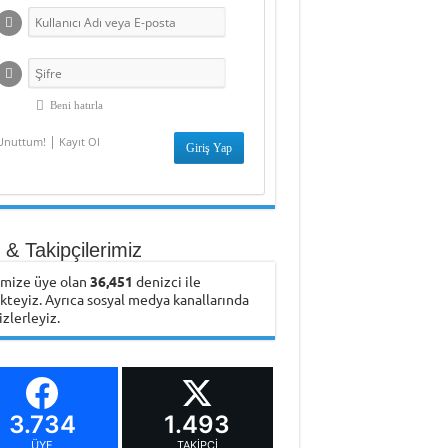
Beni hatırla
|
Unuttum!
Kayıt Ol
& Takipçilerimiz
emize üye olan
36,451
denizci ile
ikteyiz. Ayrıca sosyal medya kanallarında
izlerleyiz.
3.734
1.493
ÜYE
TAKIPÇI