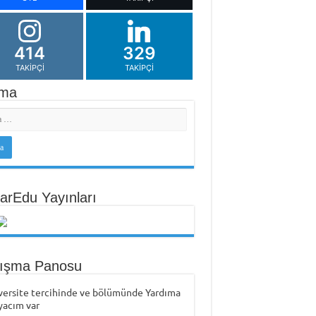
414
329
TAKIPÇI
TAKIPÇI
ma
arEdu Yayınları
tışma Panosu
versite tercihinde ve bölümünde Yardıma
yacım var