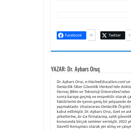
Facebook
Twitter
45
0
YAZAR: Dr. Aybars Oruç
Dr. Aybars Oruc, e-MarineEducation.com'un k
Denizcilik Siber Güvenlik Merkezi'nde dokto
Norveç Bilim ve Teknoloji Üniversitesi'nden (
sonra karaya geçmiş ve enspektör olarak çalı
faktörlerini de içeren geniş bir yelpazede de
yapmaktadır. Uluslararası Denizcilik Örgütü 
kabul edilmiştir. Dr. Aybars Oruc, özel ve as
şirketlerine, Ar-Ge firmalarına, sahil güvenl
konusunda birçok seminer vermiştir. 2022 y
Davetli Konuşmacı olarak yer almış ve çalışma