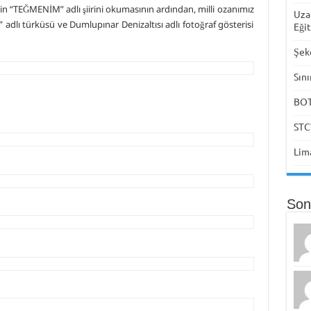
n “TEĞMENİM” adlı şiirini okumasının ardından, milli ozanımız
Uza
dlı türküsü ve Dumlupınar Denizaltısı adlı fotoğraf gösterisi
Eği
Şek
Sını
BOTA
STC
Lima
Son