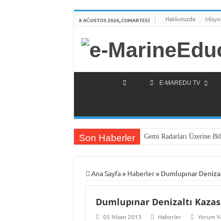
Hakkımızda
Misyo
8 AĞUSTOS 2026, CUMARTESI
E-MAREDU TV
Son Haberler
Gemi Radarları Üzerine Bil
Ana Sayfa
»
Haberler
»
Dumlupınar Denizalt
Dumlupınar Denizaltı Kazası
05 Nisan 2013
Haberler
Yorum Y