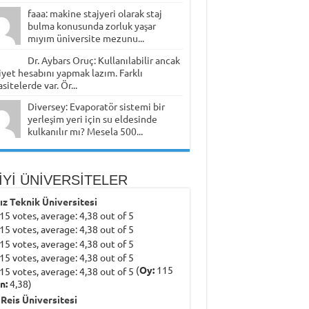
faaa: makine stajyeri olarak staj
bulma konusunda zorluk yaşar
mıyım üniversite mezunu...
Dr. Aybars Oruç: Kullanılabilir ancak
yet hesabını yapmak lazım. Farklı
sitelerde var. Ör...
Diversey: Evaporatör sistemi bir
yerleşim yeri için su eldesinde
kulkanılır mı? Mesela 500...
İYİ ÜNİVERSİTELER
dız Teknik Üniversitesi
(
Oy:
115
n:
4,38)
 Reis Üniversitesi