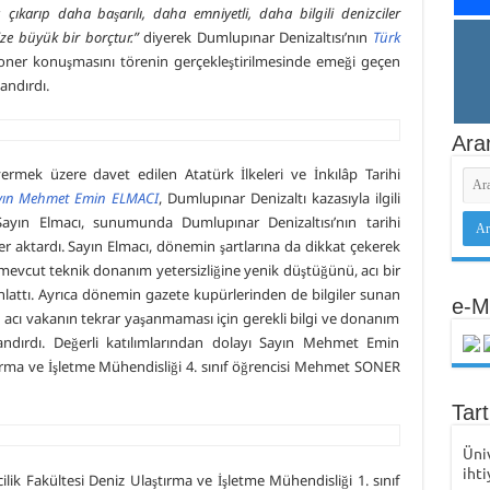
çıkarıp daha başarılı, daha emniyetli, daha bilgili denizciler
ize büyük bir borçtur.”
diyerek Dumlupınar Denizaltısı’nın
Türk
oner konuşmasını törenin gerçekleştirilmesinde emeği geçen
andırdı.
Ara
rmek üzere davet edilen Atatürk İlkeleri ve İnkılâp Tarihi
ayın Mehmet Emin ELMACI
, Dumlupınar Denizaltı kazasıyla ilgili
Sayın Elmacı, sunumunda Dumlupınar Denizaltısı’nın tarihi
iler aktardı. Sayın Elmacı, dönemin şartlarına da dikkat çekerek
evcut teknik donanım yetersizliğine yenik düştüğünü, acı bir
nlattı. Ayrıca dönemin gazete kupürlerinden de bilgiler sunan
e-M
 acı vakanın tekrar yaşanmaması için gerekli bilgi ve donanım
andırdı. Değerli katılımlarından dolayı Sayın Mehmet Emin
tırma ve İşletme Mühendisliği 4. sınıf öğrencisi Mehmet SONER
Tar
Üni
ihti
lik Fakültesi Deniz Ulaştırma ve İşletme Mühendisliği 1. sınıf