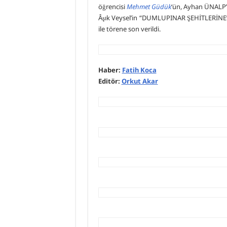
öğrencisi
Mehmet Güdük
‘ün, Ayhan ÜNALP’i
Âşık Veysel’in “DUMLUPINAR ŞEHİTLERİNE” a
ile törene son verildi.
Haber:
Fatih Koca
Editör:
Orkut Akar