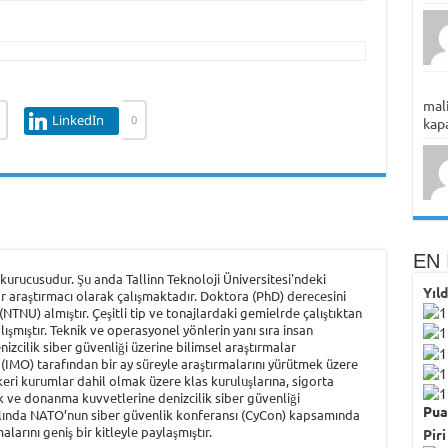
mali
LinkedIn
0
kapa
EN 
urucusudur. Şu anda Tallinn Teknoloji Üniversitesi'ndeki
Yıl
r araştırmacı olarak çalışmaktadır. Doktora (PhD) derecesini
NTNU) almıştır. Çeşitli tip ve tonajlardaki gemielrde çalıştıktan
şmıştır. Teknik ve operasyonel yönlerin yanı sıra insan
nizcilik siber güvenliği üzerine bilimsel araştırmalar
(IMO) tarafından bir ay süreyle araştırmalarını yürütmek üzere
keri kurumlar dahil olmak üzere klas kuruluşlarına, sigorta
ik ve donanma kuvvetlerine denizcilik siber güvenliği
Pua
ılında NATO’nun siber güvenlik konferansı (CyCon) kapsamında
larını geniş bir kitleyle paylaşmıştır.
Piri