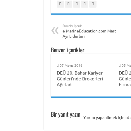
Önceki İçerik
e-MarineEducation.com Mart
Ayı Liderleri
Benzer İçerikler
07 Mayıs 2016
05 Ma
DEÜ 20. Bahar Kariyer
DEÜ 2
Günleri’nde Brokerleri
Günle
Ağırladı
Firmal
Bir yanıt yazın
Yorum yapabilmek için
ot