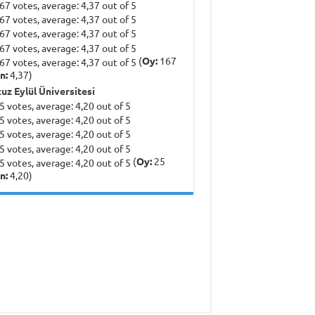
(
Oy:
167
n:
4,37)
uz Eylül Üniversitesi
(
Oy:
25
n:
4,20)