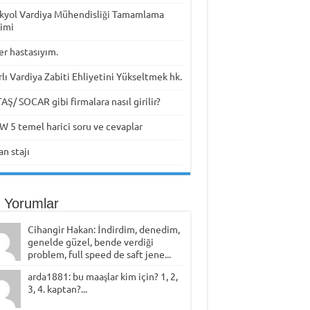
kyol Vardiya Mühendisliği Tamamlama
timi
er hastasıyım.
rlı Vardiya Zabiti Ehliyetini Yükseltmek hk.
Ş/ SOCAR gibi firmalara nasıl girilir?
W 5 temel harici soru ve cevaplar
n stajı
 Yorumlar
Cihangir Hakan: İndirdim, denedim,
genelde güzel, bende verdiği
problem, full speed de saft jene...
arda1881: bu maaşlar kim için? 1, 2,
3, 4. kaptan?...