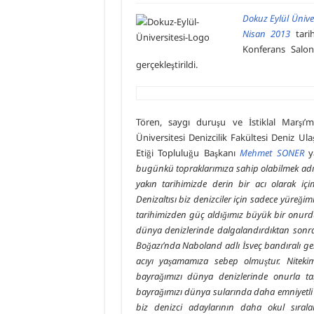
Dokuz Eylül Üniver
Nisan 2013
tari
Konferans Salo
gerçekleştirildi.
Tören, saygı duruşu ve İstiklal Marşı’
Üniversitesi Denizcilik Fakültesi Deniz Ula
Etiği Topluluğu Başkanı
Mehmet SONER
ya
bugünkü topraklarımıza sahip olabilmek adına
yakın tarihimizde derin bir acı olarak iç
Denizaltısı biz denizciler için sadece yüreğim
tarihimizden güç aldığımız büyük bir onurdur
dünya denizlerinde dalgalandırdıktan sonr
Boğazı’nda Naboland adlı İsveç bandıralı gemiy
acıyı yaşamamıza sebep olmuştur. Nitekim 
bayrağımızı dünya denizlerinde onurla ta
bayrağımızı dünya sularında daha emniyetli 
biz denizci adaylarının daha okul sıral