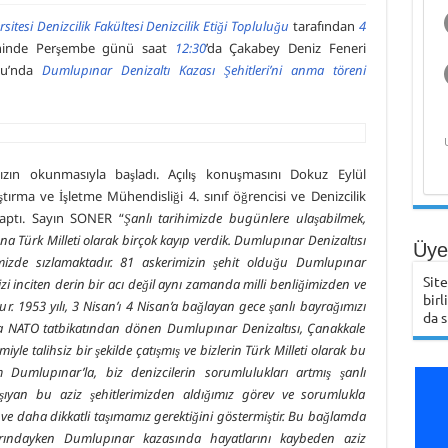
sitesi Denizcilik Fakültesi Denizcilik Etiği Topluluğu
tarafından
4
hinde Perşembe günü saat
12:30
’da Çakabey Deniz Feneri
nu’nda
Dumlupınar Denizaltı Kazası Şehitleri’ni anma töreni
mızın okunmasıyla başladı. Açılış konuşmasını Dokuz Eylül
ştırma ve İşletme Mühendisliği 4. sınıf öğrencisi ve Denizcilik
ptı. Sayın SONER “
Şanlı tarihimizde bugünlere ulaşabilmek,
 Türk Milleti olarak birçok kayıp verdik. Dumlupınar Denizaltısı
Üye 
imizde sızlamaktadır. 81 askerimizin şehit olduğu Dumlupınar
Sit
izi inciten derin bir acı değil aynı zamanda milli benliğimizden ve
birl
. 1953 yılı, 3 Nisan’ı 4 Nisan’a bağlayan gece şanlı bayrağımızı
da s
a NATO tatbikatından dönen Dumlupınar Denizaltısı, Çanakkale
le talihsiz bir şekilde çatışmış ve bizlerin Türk Milleti olarak bu
Dumlupınar’la, biz denizcilerin sorumlulukları artmış şanlı
şıyan bu aziz şehitlerimizden aldığımız görev ve sorumlukla
ve daha dikkatli taşımamız gerektiğini göstermiştir. Bu bağlamda
arındayken Dumlupınar kazasında hayatlarını kaybeden aziz