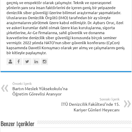
geçmiş ve enspektör olarak çalışmıştır. Teknik ve operasyonel
yönlerin yanı sıra insan faktörlerini de içeren geniş bir yelpazede
denizcilik siber güvenliği üzerine bilimsel araştırmalar yapmaktadır.
Uluslararası Denizcilik Örgütü (IMO) tarafından bir ay süreyle
araştırmalarını yürütmek üzere kabul edilmiştir. Dr. Aybars Oruc, özel
ve askeri kurumlar dahil olmak üzere klas kuruluşlarına, sigorta
şirketlerine, Ar-Ge firmalarına, sahil güvenlik ve donanma
kuvvetlerine denizcilik siber güvenliği konusunda birçok seminer
vermiştir. 2022 yılında NATO’nun siber güvenlik konferansı (CyCon)
kapsamında Davetli Konuşmacı olarak yer almış ve çalışmalarını geniş
bir kitleyle paylaşmıştır.
Önceki İçerik
Bartın Meslek Yüksekokulu’na
Öğretim Görevlisi Aranıyor
Sonraki İçerik
İTÜ Denizcilik Fakültesi’nde 15.
Kariyer Günleri Heyecanı
Benzer İçerikler