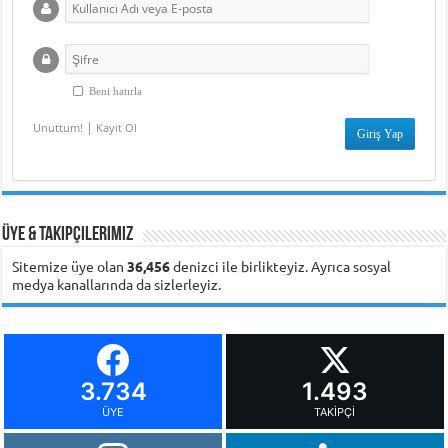
Beni hatırla
|
Unuttum!
Kayıt Ol
Üye & Takipçilerimiz
Sitemize üye olan
36,456
denizci ile birlikteyiz. Ayrıca sosyal
medya kanallarında da sizlerleyiz.
3.734
1.493
ÜYE
TAKIPÇI