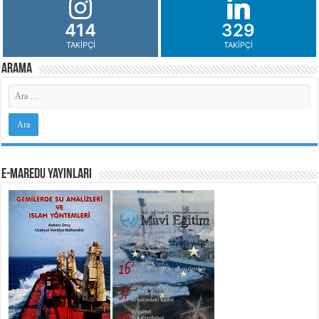
414
329
TAKIPÇI
TAKIPÇI
Arama
e-MarEdu Yayınları