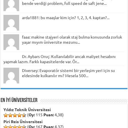
bende verdiği problem, full speed de saft jene...
arda1881: bu maaşlar kim için? 1, 2, 3, 4. kaptan?...
faaa: makine stajyeri olarak staj bulma konusunda zorluk
yaşar mıyım üniversite mezunu...
Dr. Aybars Oruç: Kullanılabilir ancak maliyet hesabını
yapmak lazım. Farklı kapasitelerde var. Ör...
Diversey: Evaporatör sistemi bir yerleşim yeri için su
eldesinde kulkanılır mı? Mesela 500...
EN İYİ ÜNİVERSİTELER
Yıldız Teknik Üniversitesi
(
Oy:
115
Puan:
4,38)
Piri Reis Üniversitesi
(
Oy:
167
Puan:
4,37)